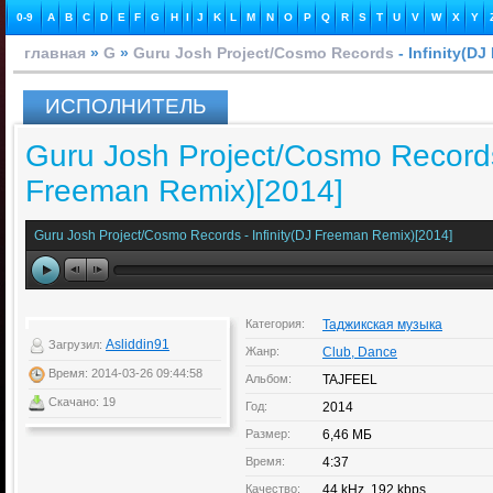
0-9
A
B
C
D
E
F
G
H
I
J
K
L
M
N
O
P
Q
R
S
T
U
V
W
X
Y
главная
»
G
»
Guru Josh Project/Cosmo Records
- Infinity(D
ИСПОЛНИТЕЛЬ
Guru Josh Project/Cosmo Records 
Freeman Remix)[2014]
Guru Josh Project/Cosmo Records - Infinity(DJ Freeman Remix)[2014]
Категория:
Таджикская музыка
Asliddin91
Загрузил:
Жанр:
Club, Dance
Время: 2014-03-26 09:44:58
Альбом:
TAJFEEL
Скачано: 19
Год:
2014
Размер:
6,46 МБ
Время:
4:37
Качество:
44 kHz, 192 kbps