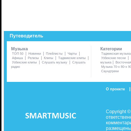
Путеводитель
Музыка
Категории
|
|
|
|
ТОП 50
Новинки
Плейлисты
Чарты
Таджикская музыка
|
|
|
|
|
Афиша
Релизы
Клипы
Таджикские клипы
Узбекские песни
|
|
|
Узбекские клипы
Слушать музыку
Слушать
музыка
Восточна
радио
Музыка 70-х 80-х 9
Саундтреки
|
О проекте
Copyright 
ответствен
комментари
размещены 