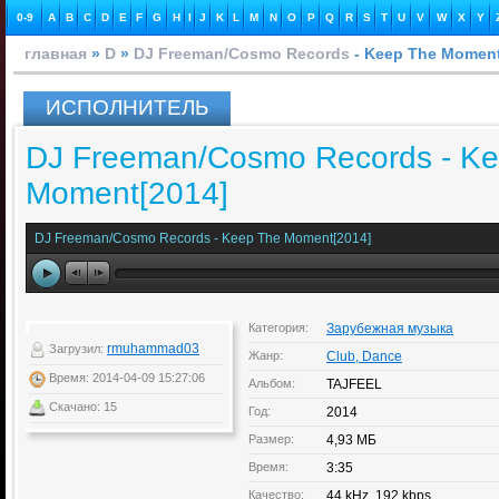
0-9
A
B
C
D
E
F
G
H
I
J
K
L
M
N
O
P
Q
R
S
T
U
V
W
X
Y
главная
»
D
»
DJ Freeman/Cosmo Records
- Keep The Moment
ИСПОЛНИТЕЛЬ
DJ Freeman/Cosmo Records - K
Moment[2014]
DJ Freeman/Cosmo Records - Keep The Moment[2014]
Категория:
Зарубежная музыка
rmuhammad03
Загрузил:
Жанр:
Club, Dance
Время: 2014-04-09 15:27:06
Альбом:
TAJFEEL
Скачано: 15
Год:
2014
Размер:
4,93 МБ
Время:
3:35
Качество:
44 kHz, 192 kbps