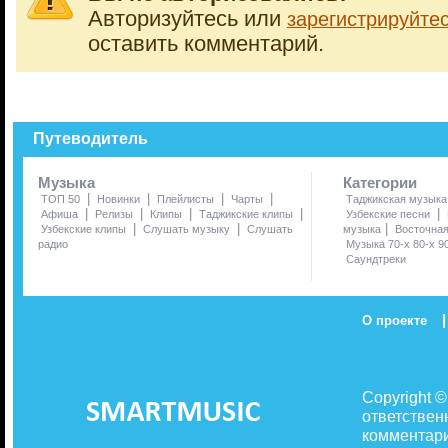
Авторизуйтесь или
зарегистрируйте
оставить комментарий.
Путеводитель
Музыка
Категории
|
|
|
|
ТОП 50
Новинки
Плейлисты
Чарты
Таджикская музыка
|
|
|
|
|
Афиша
Релизы
Клипы
Таджикские клипы
Узбекские песни
|
|
|
Узбекские клипы
Слушать музыку
Слушать
музыка
Восточна
радио
Музыка 70-х 80-х 9
Саундтреки
|
О проекте
Copyright 
ответствен
комментари