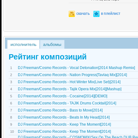
скачать
в плейлист
исполнитель
альбомы
Рейтинг композиций
DJ Freeman/Cosmo Records - Vocal Detonation[2014 Mashup Remix]
1
DJ Freeman/Cosmo Records - Nation Progress[Tavlaq Mix][2014]
2
DJ Freeman/Cosmo Records - Hot Winter Mix(Live Set)[2014]
3
DJ Freeman/Cosmo Records - Tajik Opera Mix[2014][Mashup]
4
DJ Freeman/Cosmo Records - Cocaine[2014][DEMO]
5
DJ Freeman/Cosmo Records - TAJIK Drums Cocktail[2014]
6
DJ Freeman/Cosmo Records - Bass to Move[2014]
7
DJ Freeman/Cosmo Records - Beats In My Head[2014]
8
DJ Freeman/Cosmo Records - Keep The Moment[2014]
9
DJ Freeman/Cosmo Records - Keep The Moment[2014]
10
DJ Freeman/Cosmo Records - COSMOMIX(Sex On The Beach DUB Rem