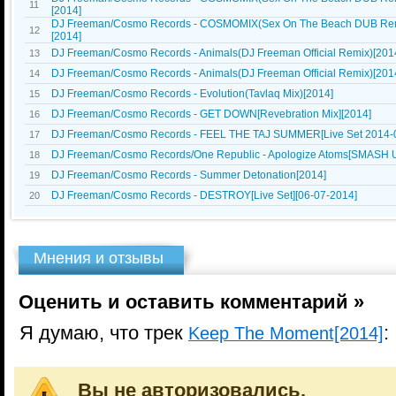
11
[2014]
DJ Freeman/Cosmo Records - COSMOMIX(Sex On The Beach DUB Rem
12
[2014]
DJ Freeman/Cosmo Records - Animals(DJ Freeman Official Remix)[201
13
DJ Freeman/Cosmo Records - Animals(DJ Freeman Official Remix)[2014
14
DJ Freeman/Cosmo Records - Evolution(Tavlaq Mix)[2014]
15
DJ Freeman/Cosmo Records - GET DOWN[Revebration Mix][2014]
16
DJ Freeman/Cosmo Records - FEEL THE TAJ SUMMER[Live Set 2014-
17
DJ Freeman/Cosmo Records/One Republic - Apologize Atoms[SMASH U
18
DJ Freeman/Cosmo Records - Summer Detonation[2014]
19
DJ Freeman/Cosmo Records - DESTROY[Live Set][06-07-2014]
20
Мнения и отзывы
Оценить и оставить комментарий »
Я думаю, что трек
:
Keep The Moment[2014]
Вы не авторизовались.