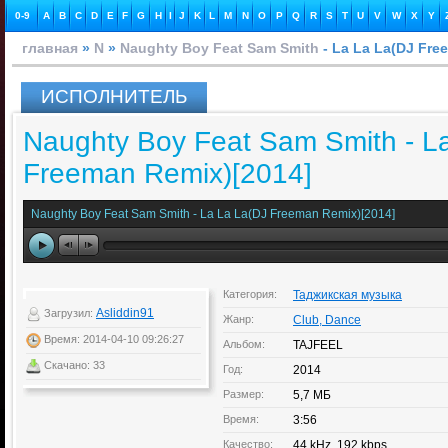
0-9
A
B
C
D
E
F
G
H
I
J
K
L
M
N
O
P
Q
R
S
T
U
V
W
X
Y
главная
»
N
»
Naughty Boy Feat Sam Smith
- La La La(DJ Fre
ИСПОЛНИТЕЛЬ
Naughty Boy Feat Sam Smith - L
Freeman Remix)[2014]
Naughty Boy Feat Sam Smith - La La La(DJ Freeman Remix)[2014]
Категория:
Таджикская музыка
Asliddin91
Загрузил:
Жанр:
Club, Dance
Время: 2014-04-10 09:26:27
Альбом:
TAJFEEL
Скачано: 33
Год:
2014
Размер:
5,7 МБ
Время:
3:56
Качество:
44 kHz, 192 kbps