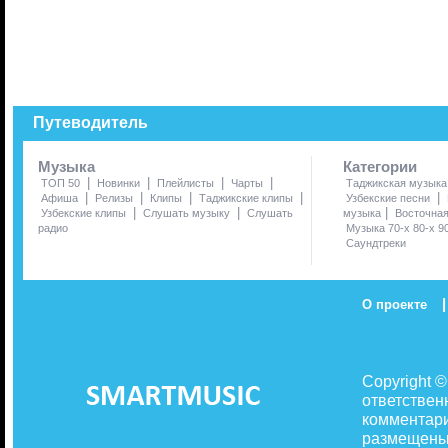
Путеводитель
Музыка
Категории
|
|
|
|
ТОП 50
Новинки
Плейлисты
Чарты
Таджикская музыка
|
|
|
|
|
Афиша
Релизы
Клипы
Таджикские клипы
Узбекские песни
|
|
|
Узбекские клипы
Слушать музыку
Слушать
музыка
Восточна
радио
Музыка 70-х 80-х 9
Саундтреки
|
О проекте
Copyright 
ответствен
комментари
размещены 