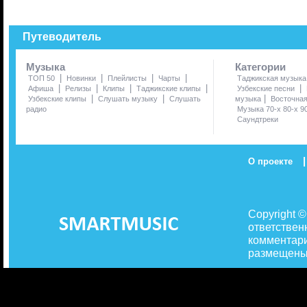
Путеводитель
Музыка
Категории
|
|
|
|
ТОП 50
Новинки
Плейлисты
Чарты
Таджикская музыка
|
|
|
|
|
Афиша
Релизы
Клипы
Таджикские клипы
Узбекские песни
|
|
|
Узбекские клипы
Слушать музыку
Слушать
музыка
Восточна
радио
Музыка 70-х 80-х 9
Саундтреки
|
О проекте
Copyright 
ответствен
комментари
размещены 