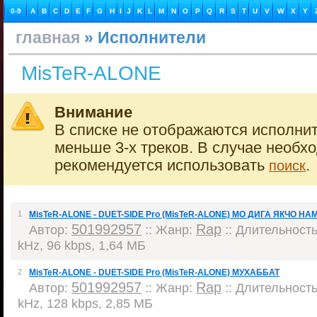
0-9
A
B
C
D
E
F
G
H
I
J
K
L
M
N
O
P
Q
R
S
T
U
V
W
X
Y
главная
» Исполнители
MisTeR-ALONE
Внимание
В списке не отображаются исполнит
меньше 3-х треков. В случае необх
рекомендуется использовать
.
поиск
1
MisTeR-ALONE - DUET-SIDE Pro (MisTeR-ALONE) МО ДИГА ЯКЧО НА
501992957
Rap
Автор:
:: Жанр:
:: Длительность:
kHz, 96 kbps, 1,64 МБ
2
MisTeR-ALONE - DUET-SIDE Pro (MisTeR-ALONE) МУХАББАТ
501992957
Rap
Автор:
:: Жанр:
:: Длительность:
kHz, 128 kbps, 2,85 МБ