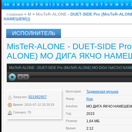
0-9
A
B
C
D
E
F
G
H
I
J
K
L
M
N
O
P
Q
R
S
T
U
V
W
X
Y
главная
»
M
»
MisTeR-ALONE
- DUET-SIDE Pro (MisTeR-ALO
НАМЕШЕМ)))
ИСПОЛНИТЕЛЬ
MisTeR-ALONE - DUET-SIDE Pro
ALONE) МО ДИГА ЯКЧО НАМЕШ
MisTeR-ALONE - DUET-SIDE Pro (MisTeR-ALONE) MO DIGA YaKChO NAM
Категория:
Таджикская музыка
501992957
Загрузил:
Жанр:
Rap
Время: 2015-07-12 20:29:29
Альбом:
МО ДИГА ЯКЧО НАМЕШЕ
Скачано: 79
Год:
2015
Размер:
1,64 МБ
Время:
2:12