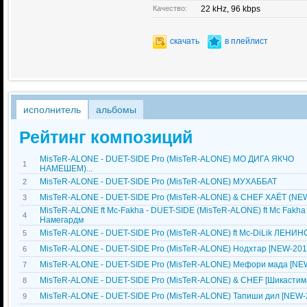
Качество:
22 kHz, 96 kbps
скачать
в плейлист
исполнитель
альбомы
Рейтинг композиций
MisTeR-ALONE - DUET-SIDE Pro (MisTeR-ALONE) МО ДИГА ЯКЧО
1
НАМЕШЕМ)...
MisTeR-ALONE - DUET-SIDE Pro (MisTeR-ALONE) МУХАББАТ
2
MisTeR-ALONE - DUET-SIDE Pro (MisTeR-ALONE) & CHEF ХАЁТ (NEW-
3
MisTeR-ALONE ft Mc-Fakha - DUET-SIDE (MisTeR-ALONE) ft Mc Fakha
4
Намегардм
MisTeR-ALONE - DUET-SIDE Pro (MisTeR-ALONE) ft Mc-DiLik ЛЕНИНС
5
MisTeR-ALONE - DUET-SIDE Pro (MisTeR-ALONE) Нодхтар [NEW-201
6
MisTeR-ALONE - DUET-SIDE Pro (MisTeR-ALONE) Мефори мада [NEW
7
MisTeR-ALONE - DUET-SIDE Pro (MisTeR-ALONE) & CHEF [Шикастима
8
MisTeR-ALONE - DUET-SIDE Pro (MisTeR-ALONE) Тапиши дил [NEW-
9