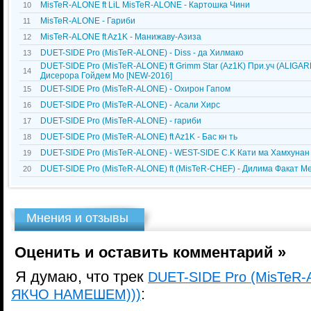
MisTeR-ALONE ft LiL MisTeR-ALONE - Картошка Чини
10
MisTeR-ALONE - Гариби
11
MisTeR-ALONE ft Az1K - Манижаву-Азиза
12
DUET-SIDE Pro (MisTeR-ALONE) - Diss - да Хилмако
13
DUET-SIDE Pro (MisTeR-ALONE) ft Grimm Star (Az1K) При.уч (ALIGAR
14
Дисерора Гойдем Мо [NEW-2016]
DUET-SIDE Pro (MisTeR-ALONE) - Охирон Гапом
15
DUET-SIDE Pro (MisTeR-ALONE) - Асали Хирс
16
DUET-SIDE Pro (MisTeR-ALONE) - гариби
17
DUET-SIDE Pro (MisTeR-ALONE) ft Az1K - Бас кн ть
18
DUET-SIDE Pro (MisTeR-ALONE) - WEST-SIDE C.K Кати ма Хамхунан
19
DUET-SIDE Pro (MisTeR-ALONE) ft (MisTeR-CHEF) - Дилима Факат М
20
Мнения и отзывы
Оценить и оставить комментарий »
Я думаю, что трек
DUET-SIDE Pro (MisTeR
:
ЯКЧО НАМЕШЕМ)))