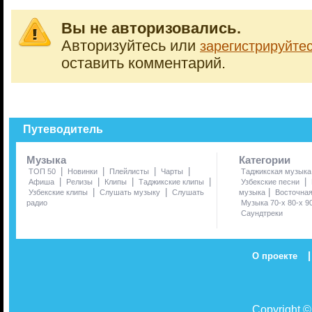
Вы не авторизовались.
Авторизуйтесь или
зарегистрируйте
оставить комментарий.
Путеводитель
Музыка
Категории
|
|
|
|
ТОП 50
Новинки
Плейлисты
Чарты
Таджикская музыка
|
|
|
|
|
Афиша
Релизы
Клипы
Таджикские клипы
Узбекские песни
|
|
|
Узбекские клипы
Слушать музыку
Слушать
музыка
Восточна
радио
Музыка 70-х 80-х 9
Саундтреки
|
О проекте
Copyright 