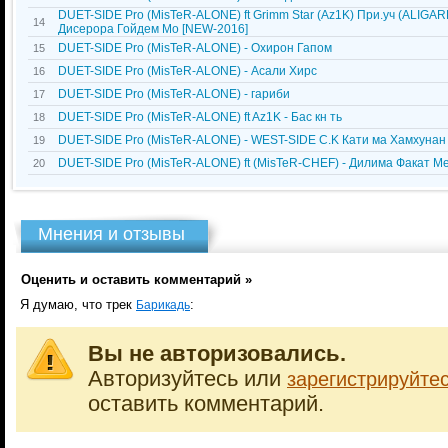
DUET-SIDE Pro (MisTeR-ALONE) ft Grimm Star (Az1K) При.уч (ALIGAR
14
Дисерора Гойдем Мо [NEW-2016]
DUET-SIDE Pro (MisTeR-ALONE) - Охирон Гапом
15
DUET-SIDE Pro (MisTeR-ALONE) - Асали Хирс
16
DUET-SIDE Pro (MisTeR-ALONE) - гариби
17
DUET-SIDE Pro (MisTeR-ALONE) ft Az1K - Бас кн ть
18
DUET-SIDE Pro (MisTeR-ALONE) - WEST-SIDE C.K Кати ма Хамхунан
19
DUET-SIDE Pro (MisTeR-ALONE) ft (MisTeR-CHEF) - Дилима Факат М
20
Мнения и отзывы
Оценить и оставить комментарий »
Я думаю, что трек
:
Барикадь
Вы не авторизовались.
Авторизуйтесь или
зарегистрируйте
оставить комментарий.