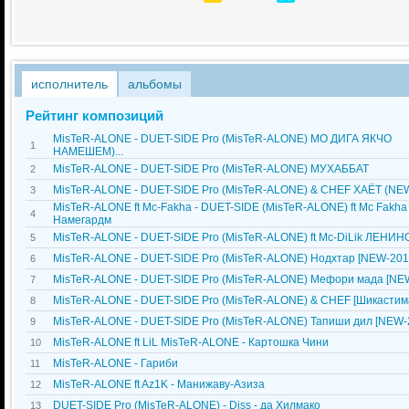
исполнитель
альбомы
Рейтинг композиций
MisTeR-ALONE - DUET-SIDE Pro (MisTeR-ALONE) МО ДИГА ЯКЧО
1
НАМЕШЕМ)...
MisTeR-ALONE - DUET-SIDE Pro (MisTeR-ALONE) МУХАББАТ
2
MisTeR-ALONE - DUET-SIDE Pro (MisTeR-ALONE) & CHEF ХАЁТ (NEW-
3
MisTeR-ALONE ft Mc-Fakha - DUET-SIDE (MisTeR-ALONE) ft Mc Fakha
4
Намегардм
MisTeR-ALONE - DUET-SIDE Pro (MisTeR-ALONE) ft Mc-DiLik ЛЕНИНС
5
MisTeR-ALONE - DUET-SIDE Pro (MisTeR-ALONE) Нодхтар [NEW-201
6
MisTeR-ALONE - DUET-SIDE Pro (MisTeR-ALONE) Мефори мада [NEW
7
MisTeR-ALONE - DUET-SIDE Pro (MisTeR-ALONE) & CHEF [Шикастима
8
MisTeR-ALONE - DUET-SIDE Pro (MisTeR-ALONE) Тапиши дил [NEW-
9
MisTeR-ALONE ft LiL MisTeR-ALONE - Картошка Чини
10
MisTeR-ALONE - Гариби
11
MisTeR-ALONE ft Az1K - Манижаву-Азиза
12
DUET-SIDE Pro (MisTeR-ALONE) - Diss - да Хилмако
13