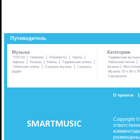
Путеводитель
Музыка
Категории
|
|
|
|
ТОП 50
Новинки
Плейлисты
Чарты
Таджикская музыка
|
|
|
|
|
Афиша
Релизы
Клипы
Таджикские клипы
Узбекские песни
|
|
|
Узбекские клипы
Слушать музыку
Слушать
музыка
Восточна
радио
Музыка 70-х 80-х 9
Саундтреки
|
О проекте
Copyright 
ответствен
комментари
размещены 