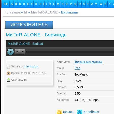
0-9
A
B
C
D
E
F
G
H
I
J
K
L
M
N
O
P
Q
R
S
T
U
V
W
X
Y
главная
»
M
»
MisTeR-ALONE
- Барикадь
ИСПОЛНИТЕЛЬ
MisTeR-ALONE - Барикадь
MisTeR-ALONE - Barikad
Категория:
Таджикская музыка
navruzjon
Загрузил:
Жанр:
Rap
Время: 2024-09-21 11:37:07
Альбом:
TopMusic
Скачано: 36
Год:
2024
Размер:
6,5 МБ
Время:
2:50
Качество:
44 kHz, 320 kbps
скачать
в плейлист