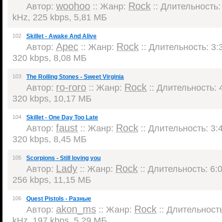
woohoo
Rock
Автор:
:: Жанр:
:: Длительность: 
kHz, 225 kbps, 5,81 МБ
102
Skillet - Awake And Alive
Apec
Rock
Автор:
:: Жанр:
:: Длительность: 3:3
320 kbps, 8,08 МБ
103
The Rolling Stones - Sweet Virginia
ro-roro
Rock
Автор:
:: Жанр:
:: Длительность: 4
320 kbps, 10,17 МБ
104
Skillet - One Day Too Late
faust
Rock
Автор:
:: Жанр:
:: Длительность: 3:4
320 kbps, 8,45 МБ
105
Scorpions - Still loving you
Lady
Rock
Автор:
:: Жанр:
:: Длительность: 6:0
256 kbps, 11,15 МБ
106
Quest Pistols - Разные
akon_ms
Rock
Автор:
:: Жанр:
:: Длительность
kHz, 197 kbps, 5,29 МБ