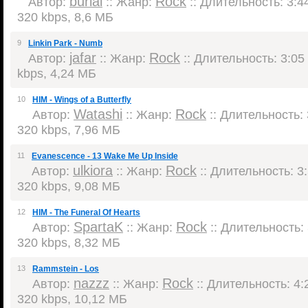
burial
Rock
Автор:
:: Жанр:
:: Длительность: 3:44
320 kbps, 8,6 МБ
9
Linkin Park - Numb
jafar
Rock
Автор:
:: Жанр:
:: Длительность: 3:05 
kbps, 4,24 МБ
10
HIM - Wings of a Butterfly
Watashi
Rock
Автор:
:: Жанр:
:: Длительность: 
320 kbps, 7,96 МБ
11
Evanescence - 13 Wake Me Up Inside
ulkiora
Rock
Автор:
:: Жанр:
:: Длительность: 3:
320 kbps, 9,08 МБ
12
HIM - The Funeral Of Hearts
SpartaK
Rock
Автор:
:: Жанр:
:: Длительность: 
320 kbps, 8,32 МБ
13
Rammstein - Los
nazzz
Rock
Автор:
:: Жанр:
:: Длительность: 4:2
320 kbps, 10,12 МБ