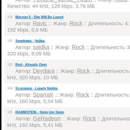
Качество: 44 kHz, 128 kbps, 3,78 МБ
151
Maroon 5 - She Will Be Loved
Ravic
Rock
Автор:
:: Жанр:
:: Длительность: 4:
192 kbps, 5,9 МБ
152
Земфира - Чайка
saidka
Rock
Автор:
:: Жанр:
:: Длительность: 3
320 kbps, 8,09 МБ
153
Red - Already Over
Deydara
Rock
Автор:
:: Жанр:
:: Длительность:
kHz, 320 kbps, 10 МБ
154
Scorpions - Lonely Nights
SpartaK
Rock
Автор:
:: Жанр:
:: Длительность:
kHz, 160 kbps, 5,54 МБ
155
RAMMSTEIN - Stein Um Stein
GeRadeon
Rock
Автор:
:: Жанр:
:: Длительност
kHz, 192 kbps, 5,41 МБ