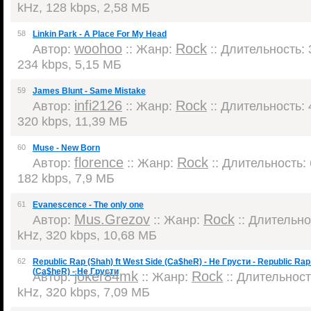
kHz, 128 kbps, 2,58 МБ
58
Linkin Park - A Place For My Head
woohoo
Rock
Автор:
:: Жанр:
:: Длительность: 3
234 kbps, 5,15 МБ
59
James Blunt - Same Mistake
infi2126
Rock
Автор:
:: Жанр:
:: Длительность: 4
320 kbps, 11,39 МБ
60
Muse - New Born
florence
Rock
Автор:
:: Жанр:
:: Длительность: 
182 kbps, 7,9 МБ
61
Evanescence - The only one
Mus.Grezov
Rock
Автор:
:: Жанр:
:: Длительнос
kHz, 320 kbps, 10,68 МБ
62
Republic Rap (Shah) ft West Side (Ca$heR) - Не Грусти - Republic Rap 
(Ca$heR) - Не Грусти
joker84mk
Rock
Автор:
:: Жанр:
:: Длительность
kHz, 320 kbps, 7,09 МБ