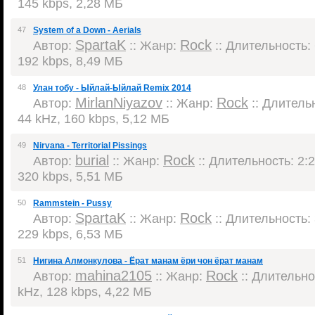
145 kbps, 2,28 МБ
47
System of a Down - Aerials
SpartaK
Rock
Автор:
:: Жанр:
:: Длительность: 
192 kbps, 8,49 МБ
48
Улан тобу - Ыйлай-Ыйлай Remix 2014
MirlanNiyazov
Rock
Автор:
:: Жанр:
:: Длительн
44 kHz, 160 kbps, 5,12 МБ
49
Nirvana - Territorial Pissings
burial
Rock
Автор:
:: Жанр:
:: Длительность: 2:2
320 kbps, 5,51 МБ
50
Rammstein - Pussy
SpartaK
Rock
Автор:
:: Жанр:
:: Длительность: 
229 kbps, 6,53 МБ
51
Нигина Алмонкулова - Ёрат манам ёри чон ёрат манам
mahina2105
Rock
Автор:
:: Жанр:
:: Длительнос
kHz, 128 kbps, 4,22 МБ