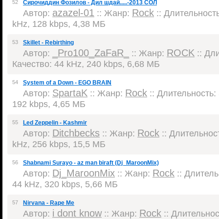
52
Сирочиддин Фозилов - Дил шдай.....-2013 СОЛ
azazel-01
Rock
Автор:
:: Жанр:
:: Длительность:
kHz, 128 kbps, 4,38 МБ
53
Skillet - Rebirthing
_Pro100_ZaFaR_
ROCK
Автор:
:: Жанр:
:: Дли
Качество: 44 kHz, 240 kbps, 6,68 МБ
54
System of a Down - EGO BRAIN
SpartaK
Rock
Автор:
:: Жанр:
:: Длительность: 
192 kbps, 4,65 МБ
55
Led Zeppelin - Kashmir
Ditchbecks
Rock
Автор:
:: Жанр:
:: Длительност
kHz, 256 kbps, 15,5 МБ
56
Shabnami Surayo - az man biraft (Dj_MaroonMix)
Dj_MaroonMix
Rock
Автор:
:: Жанр:
:: Длитель
44 kHz, 320 kbps, 5,66 МБ
57
Nirvana - Rape Me
i dont know
Rock
Автор:
:: Жанр:
:: Длительност