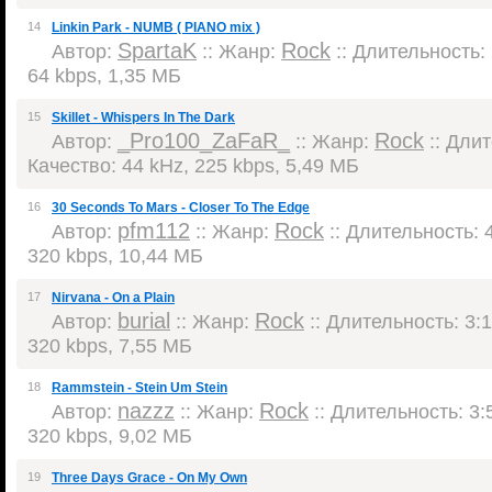
14
Linkin Park - NUMB ( PIANO mix )
SpartaK
Rock
Автор:
:: Жанр:
:: Длительность: 
64 kbps, 1,35 МБ
15
Skillet - Whispers In The Dark
_Pro100_ZaFaR_
Rock
Автор:
:: Жанр:
:: Длит
Качество: 44 kHz, 225 kbps, 5,49 МБ
16
30 Seconds To Mars - Closer To The Edge
pfm112
Rock
Автор:
:: Жанр:
:: Длительность: 4
320 kbps, 10,44 МБ
17
Nirvana - On a Plain
burial
Rock
Автор:
:: Жанр:
:: Длительность: 3:1
320 kbps, 7,55 МБ
18
Rammstein - Stein Um Stein
nazzz
Rock
Автор:
:: Жанр:
:: Длительность: 3:5
320 kbps, 9,02 МБ
19
Three Days Grace - On My Own