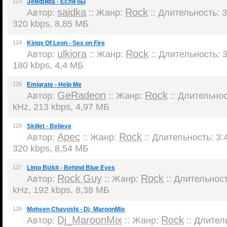
123
Земфира - Если бы
saidka
Rock
Автор:
:: Жанр:
:: Длительность: 3
320 kbps, 8,85 МБ
124
Kings Of Leon - Sex on Fire
ulkiora
Rock
Автор:
:: Жанр:
:: Длительность: 3
180 kbps, 4,4 МБ
125
Emigrate - Help Me
GeRadeon
Rock
Автор:
:: Жанр:
:: Длительност
kHz, 213 kbps, 4,97 МБ
126
Skillet - Believe
Apec
Rock
Автор:
:: Жанр:
:: Длительность: 3:4
320 kbps, 8,54 МБ
127
Limp Bizkit - Behind Blue Eyes
Rock Guy
Rock
Автор:
:: Жанр:
:: Длительность
kHz, 192 kbps, 8,38 МБ
128
Mohsen Chavoshi - Dj_MaroonMix
Dj_MaroonMix
Rock
Автор:
:: Жанр:
:: Длитель