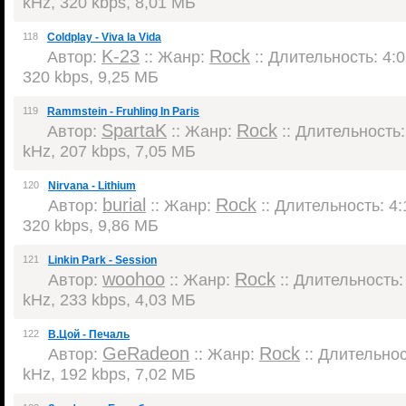
kHz, 320 kbps, 8,01 МБ
118
Coldplay - Viva la Vida
K-23
Rock
Автор:
:: Жанр:
:: Длительность: 4:0
320 kbps, 9,25 МБ
119
Rammstein - Fruhling In Paris
SpartaK
Rock
Автор:
:: Жанр:
:: Длительность: 
kHz, 207 kbps, 7,05 МБ
120
Nirvana - Lithium
burial
Rock
Автор:
:: Жанр:
:: Длительность: 4:
320 kbps, 9,86 МБ
121
Linkin Park - Session
woohoo
Rock
Автор:
:: Жанр:
:: Длительность: 
kHz, 233 kbps, 4,03 МБ
122
В.Цой - Печаль
GeRadeon
Rock
Автор:
:: Жанр:
:: Длительност
kHz, 192 kbps, 7,02 МБ