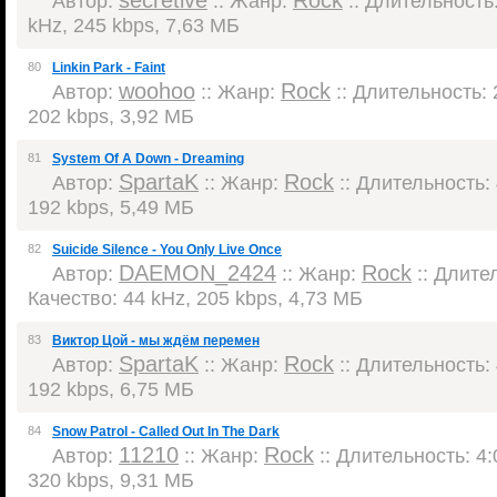
secretive
Rock
Автор:
:: Жанр:
:: Длительность:
kHz, 245 kbps, 7,63 МБ
80
Linkin Park - Faint
woohoo
Rock
Автор:
:: Жанр:
:: Длительность: 2
202 kbps, 3,92 МБ
81
System Of A Down - Dreaming
SpartaK
Rock
Автор:
:: Жанр:
:: Длительность: 
192 kbps, 5,49 МБ
82
Suicide Silence - You Only Live Once
DAEMON_2424
Rock
Автор:
:: Жанр:
:: Длител
Качество: 44 kHz, 205 kbps, 4,73 МБ
83
Виктор Цой - мы ждём перемен
SpartaK
Rock
Автор:
:: Жанр:
:: Длительность: 
192 kbps, 6,75 МБ
84
Snow Patrol - Called Out In The Dark
11210
Rock
Автор:
:: Жанр:
:: Длительность: 4:
320 kbps, 9,31 МБ