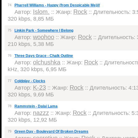
74
Pharrell Williams - Happy (from Despicable Me)///
Islom.
Rock
Автор:
:: Жанр:
:: Длительность: 3:
320 kbps, 8,85 МБ
75
Linkin Park - Somewhere I Belong
woohoo
Rock
Автор:
:: Жанр:
:: Длительность: 3
210 kbps, 5,38 МБ
76
Three Days Grace - Chalk Outline
olchushka
Rock
Автор:
:: Жанр:
:: Длительность
kHz, 320 kbps, 6,95 МБ
77
Coldplay - Clocks
K-23
Rock
Автор:
:: Жанр:
:: Длительность: 4:13
320 kbps, 9,69 МБ
78
Rammstein - Dalai Lama
nazzz
Rock
Автор:
:: Жанр:
:: Длительность: 5:3
320 kbps, 12,92 МБ
79
Green Day - Boulevard Of Broken Dreams