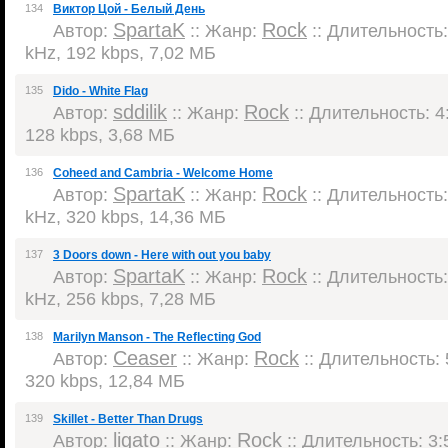
134
Виктор Цой - Белый День
SpartaK
Rock
Автор:
:: Жанр:
:: Длительность:
kHz, 192 kbps, 7,02 МБ
135
Dido - White Flag
sddilik
Rock
Автор:
:: Жанр:
:: Длительность: 4:
128 kbps, 3,68 МБ
136
Coheed and Cambria - Welcome Home
SpartaK
Rock
Автор:
:: Жанр:
:: Длительность:
kHz, 320 kbps, 14,36 МБ
137
3 Doors down - Here with out you baby
SpartaK
Rock
Автор:
:: Жанр:
:: Длительность:
kHz, 256 kbps, 7,28 МБ
138
Marilyn Manson - The Reflecting God
Ceaser
Rock
Автор:
:: Жанр:
:: Длительность: 
320 kbps, 12,84 МБ
139
Skillet - Better Than Drugs
ligato
Rock
Автор:
:: Жанр:
:: Длительность: 3:5