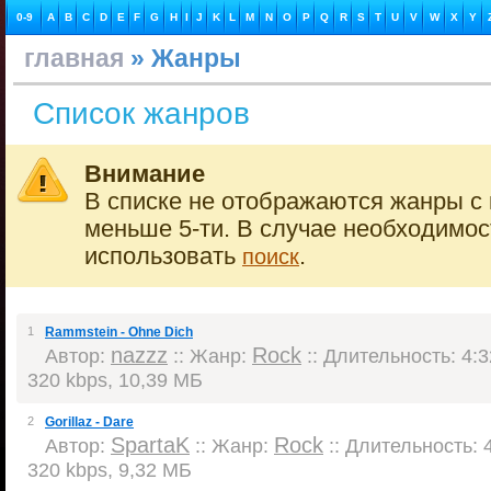
0-9
A
B
C
D
E
F
G
H
I
J
K
L
M
N
O
P
Q
R
S
T
U
V
W
X
Y
главная
» Жанры
Список жанров
Внимание
В списке не отображаются жанры с 
меньше 5-ти. В случае необходимо
использовать
.
поиск
1
Rammstein - Ohne Dich
nazzz
Rock
Автор:
:: Жанр:
:: Длительность: 4:3
320 kbps, 10,39 МБ
2
Gorillaz - Dare
SpartaK
Rock
Автор:
:: Жанр:
:: Длительность: 4
320 kbps, 9,32 МБ