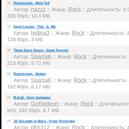
63
Rammstein - Mein Teil
nazzz
Rock
Автор:
:: Жанр:
:: Длительность: 4:3
320 kbps, 10,4 МБ
64
Demi Lovato - This_Is_Me
fedina3
Rock
Автор:
:: Жанр:
:: Длительность: 3
128 kbps, 3 МБ
65
Three Days Grace - Gone Forever
SpartaK
Rock
Автор:
:: Жанр:
:: Длительность: 
215 kbps, 5,72 МБ
66
Rammstein - Mutter
SpartaK
Rock
Автор:
:: Жанр:
:: Длительность: 
192 kbps, 6,17 МБ
67
В.Цой - Хочу перемен
GeRadeon
Rock
Автор:
:: Жанр:
:: Длительност
kHz, 192 kbps, 6,7 МБ
68
30 Seconds to Mars - From Yesterday
pfm112
Rock
Автор:
:: Жанр:
:: Длительность: 4