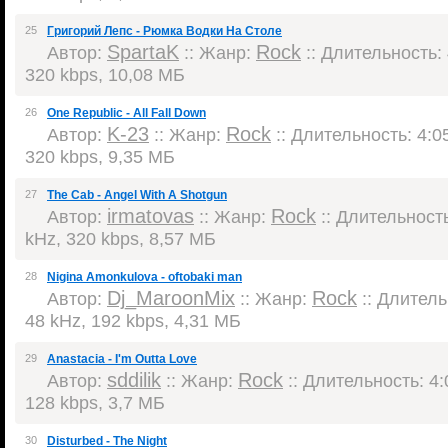
25
Григорий Лепс - Рюмка Водки На Столе
SpartaK
Rock
Автор:
:: Жанр:
:: Длительность: 
320 kbps, 10,08 МБ
26
One Republic - All Fall Down
K-23
Rock
Автор:
:: Жанр:
:: Длительность: 4:05
320 kbps, 9,35 МБ
27
The Cab - Angel With A Shotgun
irmatovas
Rock
Автор:
:: Жанр:
:: Длительность
kHz, 320 kbps, 8,57 МБ
28
Nigina Amonkulova - oftobaki man
Dj_MaroonMix
Rock
Автор:
:: Жанр:
:: Длитель
48 kHz, 192 kbps, 4,31 МБ
29
Anastacia - I'm Outta Love
sddilik
Rock
Автор:
:: Жанр:
:: Длительность: 4:
128 kbps, 3,7 МБ
30
Disturbed - The Night