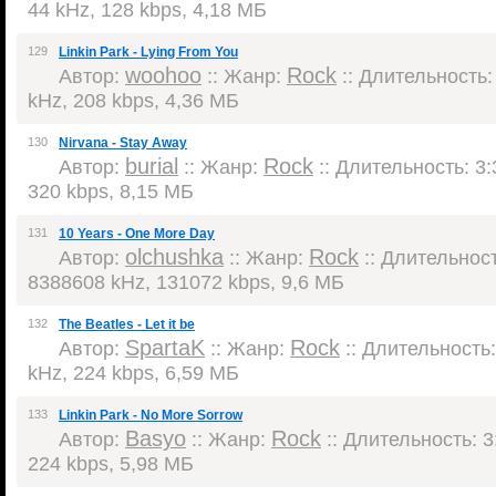
44 kHz, 128 kbps, 4,18 МБ
129
Linkin Park - Lying From You
woohoo
Rock
Автор:
:: Жанр:
:: Длительность: 
kHz, 208 kbps, 4,36 МБ
130
Nirvana - Stay Away
burial
Rock
Автор:
:: Жанр:
:: Длительность: 3:
320 kbps, 8,15 МБ
131
10 Years - One More Day
olchushka
Rock
Автор:
:: Жанр:
:: Длительность
8388608 kHz, 131072 kbps, 9,6 МБ
132
The Beatles - Let it be
SpartaK
Rock
Автор:
:: Жанр:
:: Длительность:
kHz, 224 kbps, 6,59 МБ
133
Linkin Park - No More Sorrow
Basyo
Rock
Автор:
:: Жанр:
:: Длительность: 3:
224 kbps, 5,98 МБ