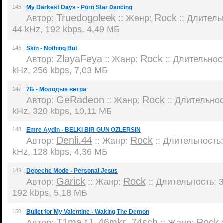
145
My Darkest Days - Porn Star Dancing
Truedogoleek
Rock
Автор:
:: Жанр:
:: Длительн
44 kHz, 192 kbps, 4,49 МБ
146
Skin - Nothing But
ZlayaFeya
Rock
Автор:
:: Жанр:
:: Длительност
kHz, 256 kbps, 7,03 МБ
147
7Б - Молодые ветра
GeRadeon
Rock
Автор:
:: Жанр:
:: Длительност
kHz, 320 kbps, 10,11 МБ
148
Emre Aydin - BELKI BIR GUN OZLERSIN
Denli.44
Rock
Автор:
:: Жанр:
:: Длительность:
kHz, 128 kbps, 4,36 МБ
149
Depeche Mode - Personal Jesus
Garick
Rock
Автор:
:: Жанр:
:: Длительность: 3
192 kbps, 5,18 МБ
150
Bullet for My Valentine - Waking The Demon
T1ma.tJ_46mkr_74sch
Rock
Автор:
:: Жанр:
: