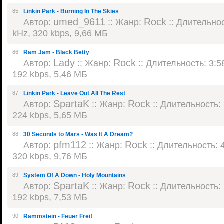
85
Linkin Park - Burning In The Skies
umed_9611
Rock
Автор:
:: Жанр:
:: Длительнос
kHz, 320 kbps, 9,66 МБ
86
Ram Jam - Black Betty
Lady
Rock
Автор:
:: Жанр:
:: Длительность: 3:58
192 kbps, 5,46 МБ
87
Linkin Park - Leave Out All The Rest
SpartaK
Rock
Автор:
:: Жанр:
:: Длительность: 
224 kbps, 5,65 МБ
88
30 Seconds to Mars - Was It A Dream?
pfm112
Rock
Автор:
:: Жанр:
:: Длительность: 4
320 kbps, 9,76 МБ
89
System Of A Down - Holy Mountains
SpartaK
Rock
Автор:
:: Жанр:
:: Длительность: 
192 kbps, 7,53 МБ
90
Rammstein - Feuer Frei!