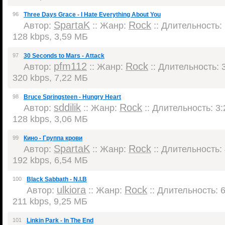
96
Three Days Grace - I Hate Everything About You
SpartaK
Rock
Автор:
:: Жанр:
:: Длительность: 
128 kbps, 3,59 МБ
97
30 Seconds to Mars - Attack
pfm112
Rock
Автор:
:: Жанр:
:: Длительность: 3
320 kbps, 7,22 МБ
98
Bruce Springsteen - Hungry Heart
sddilik
Rock
Автор:
:: Жанр:
:: Длительность: 3:
128 kbps, 3,06 МБ
99
Кино - Группа крови
SpartaK
Rock
Автор:
:: Жанр:
:: Длительность: 
192 kbps, 6,54 МБ
100
Black Sabbath - N.I.B
ulkiora
Rock
Автор:
:: Жанр:
:: Длительность: 6
211 kbps, 9,25 МБ
101
Linkin Park - In The End