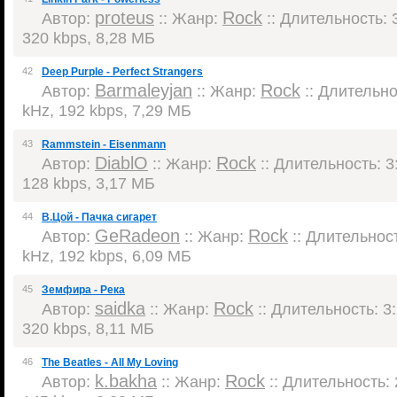
proteus
Rock
Автор:
:: Жанр:
:: Длительность: 3
320 kbps, 8,28 МБ
42
Deep Purple - Perfect Strangers
Barmaleyjan
Rock
Автор:
:: Жанр:
:: Длительнос
kHz, 192 kbps, 7,29 МБ
43
Rammstein - Eisenmann
DiablO
Rock
Автор:
:: Жанр:
:: Длительность: 3:
128 kbps, 3,17 МБ
44
В.Цой - Пачка сигарет
GeRadeon
Rock
Автор:
:: Жанр:
:: Длительност
kHz, 192 kbps, 6,09 МБ
45
Земфира - Река
saidka
Rock
Автор:
:: Жанр:
:: Длительность: 3:
320 kbps, 8,11 МБ
46
The Beatles - All My Loving
k.bakha
Rock
Автор:
:: Жанр:
:: Длительность: 2