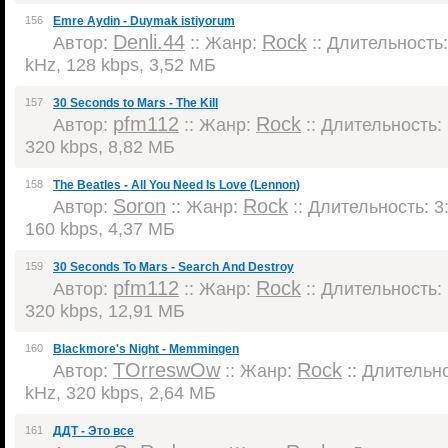
156
Emre Aydin - Duymak istiyorum
Denli.44
Rock
Автор:
:: Жанр:
:: Длительность:
kHz, 128 kbps, 3,52 МБ
157
30 Seconds to Mars - The Kill
pfm112
Rock
Автор:
:: Жанр:
:: Длительность: 
320 kbps, 8,82 МБ
158
The Beatles - All You Need Is Love (Lennon)
Soron
Rock
Автор:
:: Жанр:
:: Длительность: 3:
160 kbps, 4,37 МБ
159
30 Seconds To Mars - Search And Destroy
pfm112
Rock
Автор:
:: Жанр:
:: Длительность: 
320 kbps, 12,91 МБ
160
Blackmore's Night - Memmingen
TOrreswOw
Rock
Автор:
:: Жанр:
:: Длительно
kHz, 320 kbps, 2,64 МБ
161
ДДТ - Это все