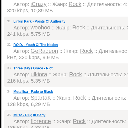
iCrazy
Rock
Автор:
:: Жанр:
:: Длительность: 4:
320 kbps, 10,89 МБ
31
Linkin Park - Points Of Authority
woohoo
Rock
Автор:
:: Жанр:
:: Длительность: 3
241 kbps, 5,75 МБ
32
P.O.D. - Youth Of The Nation
GeRadeon
Rock
Автор:
:: Жанр:
:: Длительност
kHz, 320 kbps, 9,9 МБ
33
Three Days Grace - Riot
ulkiora
Rock
Автор:
:: Жанр:
:: Длительность: 3:
216 kbps, 5,35 МБ
34
Metallica - Fade to Black
SpartaK
Rock
Автор:
:: Жанр:
:: Длительность: 
128 kbps, 6,29 МБ
35
Muse - Plug in Baby
florence
Rock
Автор:
:: Жанр:
:: Длительность: 
185 kbps, 4,88 МБ