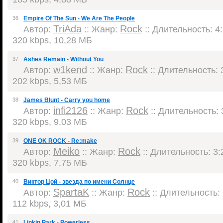
36
Empire Of The Sun - We Are The People
TriAda
Rock
Автор:
:: Жанр:
:: Длительность: 4:
320 kbps, 10,28 МБ
37
Ashes Remain - Without You
w1kend
Rock
Автор:
:: Жанр:
:: Длительность: 3
202 kbps, 5,53 МБ
38
James Blunt - Carry you home
infi2126
Rock
Автор:
:: Жанр:
:: Длительность: 3
320 kbps, 9,03 МБ
39
ONE OK ROCK - Re:make
Meiko
Rock
Автор:
:: Жанр:
:: Длительность: 3:2
320 kbps, 7,75 МБ
40
Виктор Цой - звезда по имени Солнце
SpartaK
Rock
Автор:
:: Жанр:
:: Длительность: 
112 kbps, 3,01 МБ
41
Linkin Park - Powerless