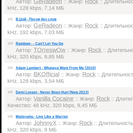
GeRadeon
Rock
Автор:
:: Жанр:
:: Длительност
kHz, 128 kbps, 7,14 МБ
162
В.Цой - Песня без слов
GeRadeon
Rock
Автор:
:: Жанр:
:: Длительност
kHz, 192 kbps, 7,03 МБ
163
Rainbow - - Can't Let You Go
TOrreswOw
Rock
Автор:
:: Жанр:
:: Длительно
kHz, 320 kbps, 9,85 МБ
164
Adam Lambert - Whataya Want From Me [2010]
BKOfficial
Rock
Автор:
:: Жанр:
:: Длительность
kHz, 128 kbps, 3,54 МБ
165
Demi Lovato - Never Been Hurt [New 2013]
Vanilla Cocaine
Rock
Автор:
:: Жанр:
:: Длител
Качество: 48 kHz, 320 kbps, 9,45 МБ
166
Matisyahu - Live Like a Warrior
JohnnyX
Rock
Автор:
:: Жанр:
:: Длительность:
kHz, 320 kbps, 9 МБ