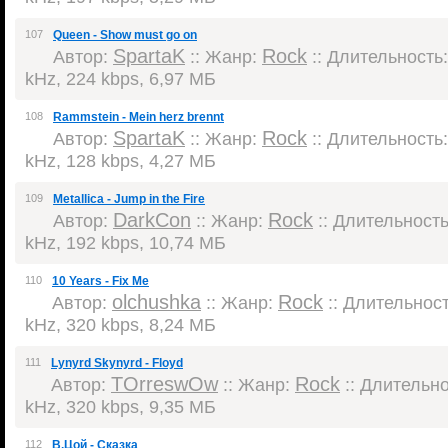
107
Queen - Show must go on
SpartaK
Rock
Автор:
:: Жанр:
:: Длительность:
kHz, 224 kbps, 6,97 МБ
108
Rammstein - Mein herz brennt
SpartaK
Rock
Автор:
:: Жанр:
:: Длительность:
kHz, 128 kbps, 4,27 МБ
109
Metallica - Jump in the Fire
DarkCon
Rock
Автор:
:: Жанр:
:: Длительность:
kHz, 192 kbps, 10,74 МБ
110
10 Years - Fix Me
olchushka
Rock
Автор:
:: Жанр:
:: Длительность
kHz, 320 kbps, 8,24 МБ
111
Lynyrd Skynyrd - Floyd
TOrreswOw
Rock
Автор:
:: Жанр:
:: Длительнос
kHz, 320 kbps, 9,35 МБ
112
В.Цой - Сказка