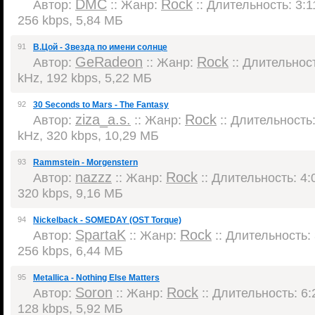
DMC
Rock
Автор:
:: Жанр:
:: Длительность: 3:11
256 kbps, 5,84 МБ
91
В.Цой - Звезда по имени солнце
GeRadeon
Rock
Автор:
:: Жанр:
:: Длительност
kHz, 192 kbps, 5,22 МБ
92
30 Seconds to Mars - The Fantasy
ziza_a.s.
Rock
Автор:
:: Жанр:
:: Длительность:
kHz, 320 kbps, 10,29 МБ
93
Rammstein - Morgenstern
nazzz
Rock
Автор:
:: Жанр:
:: Длительность: 4:0
320 kbps, 9,16 МБ
94
Nickelback - SOMEDAY (OST Torque)
SpartaK
Rock
Автор:
:: Жанр:
:: Длительность: 
256 kbps, 6,44 МБ
95
Metallica - Nothing Else Matters
Soron
Rock
Автор:
:: Жанр:
:: Длительность: 6:2
128 kbps, 5,92 МБ