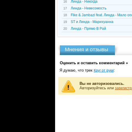
Линда - Никогда
16
Линда - Невесомость
17
Fike & Jambazi feat. Линда - Мало ог
18
ST и Линда - Марихуанна
19
Линда - Прямо В Рай
20
Мнения и отзывы
Оценить и оставить комментарий »
Я думаю, что трек
:
Круг от руки
Вы не авторизовались.
Авторизуйтесь или
зарегистр