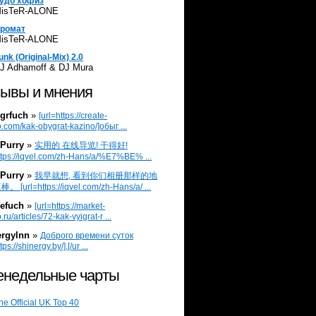
удо хофиз
isTeR-ALONE
ромат
isTeR-ALONE
unk (Original-Mix) 2.0
J Adhamoff & DJ Mura
ывы и мнения
grfuch
»
[url=https://create-
.com/kak-obygrat-kazino/]обыг ...
Purry
»
实用的 在线导览! 干得好!
ttps://iqvel.com/zh-Hans/a/%E7%BE% ...
Purry
»
我早就想, 看到你们相册那样的地
 [url=https://iqvel.com/zh-Hans/a/ ...
efuch
»
[url=https://market-
.ru/articles/72-kak-vyigrat-r ...
ergylnn
»
Доброго времени суток
tps://shinergy.by/].[/ur ...
недельные чарты
he Official UK Top 40