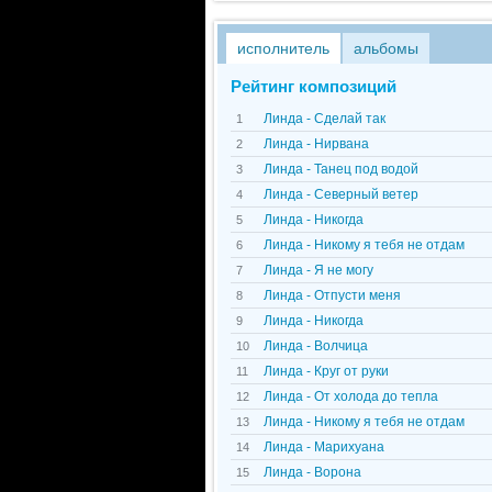
исполнитель
альбомы
Рейтинг композиций
Линда - Сделай так
1
Линда - Нирвана
2
Линда - Танец под водой
3
Линда - Северный ветер
4
Линда - Никогда
5
Линда - Никому я тебя не отдам
6
Линда - Я не могу
7
Линда - Отпусти меня
8
Линда - Никогда
9
Линда - Волчица
10
Линда - Круг от руки
11
Линда - От холода до тепла
12
Линда - Никому я тебя не отдам
13
Линда - Марихуана
14
Линда - Ворона
15