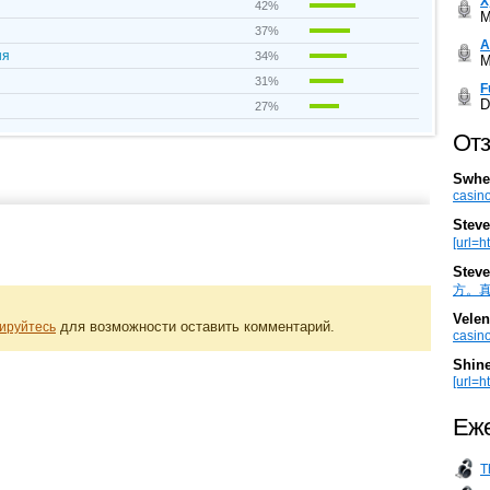
Х
42%
M
37%
А
ня
34%
M
31%
F
D
27%
Отз
Swhe
casino
Steve
[url=h
Steve
方。真棒。
Velen
для возможности оставить комментарий.
ируйтесь
casino
Shin
[url=ht
Еже
T