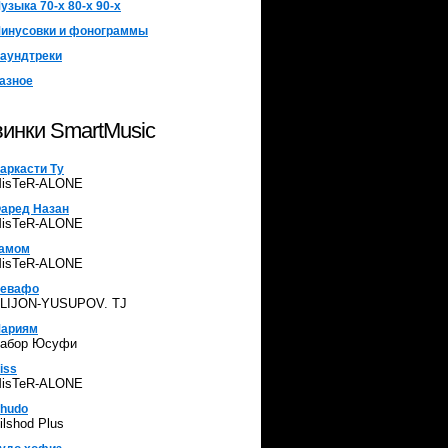
узыка 70-х 80-х 90-х
инусовки и фонограммы
аундтреки
азное
инки SmartMusic
аркасти Ту
isTeR-ALONE
аред Назан
isTeR-ALONE
амом
isTeR-ALONE
евафо
LIJON-YUSUPOV. TJ
ариям
абор Юсуфи
iss
isTeR-ALONE
hudo
ilshod Plus