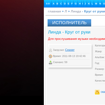
0-9
A
B
C
D
E
F
G
H
I
J
K
L
M
N
O
главная
»
Л
»
Линда
- Круг от руки
ИСПОЛНИТЕЛЬ
Линда - Круг от руки
Для прослушивания музыки необходим
Категор
Ceaser
Загрузил:
Жанр:
Время: 2011-08-13 19:42:46
Альбом:
Скачано: 59
Год:
Размер:
Время:
Качеств
ск