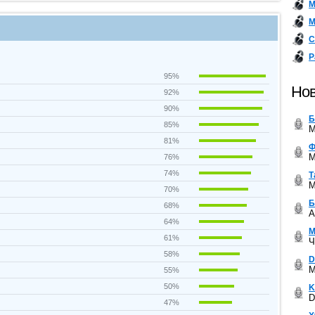
М
М
С
Р
95%
Нов
92%
90%
Б
85%
M
81%
Ф
M
76%
74%
Т
M
70%
Б
68%
A
64%
М
61%
Ч
58%
D
M
55%
50%
K
D
47%