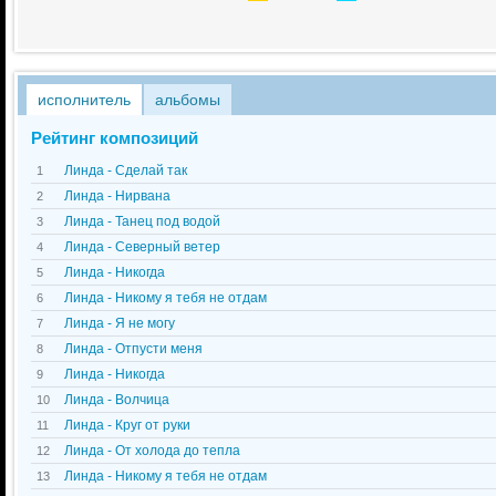
исполнитель
альбомы
Рейтинг композиций
Линда - Сделай так
1
Линда - Нирвана
2
Линда - Танец под водой
3
Линда - Северный ветер
4
Линда - Никогда
5
Линда - Никому я тебя не отдам
6
Линда - Я не могу
7
Линда - Отпусти меня
8
Линда - Никогда
9
Линда - Волчица
10
Линда - Круг от руки
11
Линда - От холода до тепла
12
Линда - Никому я тебя не отдам
13