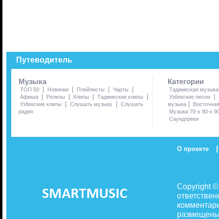
Путеводитель
Музыка
Категории
|
|
|
|
ТОП 50
Новинки
Плейлисты
Чарты
Таджикская музыка
|
|
|
|
|
Афиша
Релизы
Клипы
Таджикские клипы
Узбекские песни
|
|
|
Узбекские клипы
Слушать музыку
Слушать
музыка
Восточна
радио
Музыка 70-х 80-х 9
Саундтреки
|
О проекте
Copyright 
ответствен
комментари
размещены 