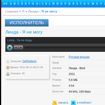
0-9
A
B
C
D
E
F
G
H
I
J
K
L
M
N
O
P
Q
R
S
T
U
V
W
X
Y
главная
»
Л
»
Линда
- Я не могу
ИСПОЛНИТЕЛЬ
Линда - Я не могу
Linda - Ya ne mogu
Категория:
Русская музыка
GeRadeon
Загрузил:
Жанр:
Время: 2011-08-13 08:27:48
Альбом:
Линда - Best
Скачано: 46
Год:
2011
Размер:
5,6 МБ
Время:
4:54
Качество:
44 kHz, 160 kbps
скачать
в плейлист