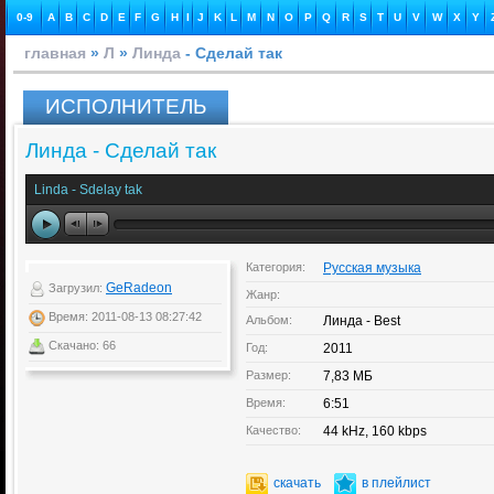
0-9
A
B
C
D
E
F
G
H
I
J
K
L
M
N
O
P
Q
R
S
T
U
V
W
X
Y
главная
»
Л
»
Линда
- Сделай так
ИСПОЛНИТЕЛЬ
Линда - Сделай так
Linda - Sdelay tak
Категория:
Русская музыка
GeRadeon
Загрузил:
Жанр:
Время: 2011-08-13 08:27:42
Альбом:
Линда - Best
Скачано: 66
Год:
2011
Размер:
7,83 МБ
Время:
6:51
Качество:
44 kHz, 160 kbps
скачать
в плейлист