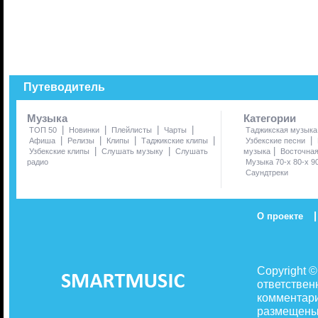
Путеводитель
Музыка
Категории
|
|
|
|
ТОП 50
Новинки
Плейлисты
Чарты
Таджикская музыка
|
|
|
|
|
Афиша
Релизы
Клипы
Таджикские клипы
Узбекские песни
|
|
|
Узбекские клипы
Слушать музыку
Слушать
музыка
Восточна
радио
Музыка 70-х 80-х 9
Саундтреки
|
О проекте
Copyright 
ответствен
комментари
размещены 