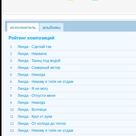
исполнитель
альбомы
Рейтинг композиций
Линда - Сделай так
1
Линда - Нирвана
2
Линда - Танец под водой
3
Линда - Северный ветер
4
Линда - Никогда
5
Линда - Никому я тебя не отдам
6
Линда - Я не могу
7
Линда - Отпусти меня
8
Линда - Никогда
9
Линда - Волчица
10
Линда - Круг от руки
11
Линда - От холода до тепла
12
Линда - Никому я тебя не отдам
13