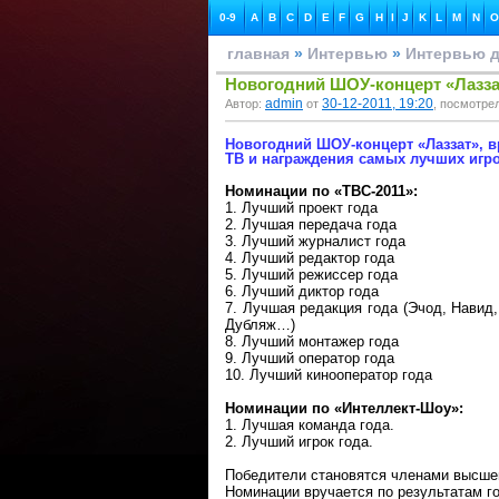
0-9
A
B
C
D
E
F
G
H
I
J
K
L
M
N
O
главная
»
Интервью
»
Интервью д
Новогодний ШОУ-концерт «Лазза
admin
30-12-2011, 19:20
Автор:
от
, посмотре
Новогодний ШОУ-концерт «Лаззат», 
ТВ и награждения самых лучших игро
Номинации по «ТВС-2011»:
1. Лучший проект года
2. Лучшая передача года
3. Лучший журналист года
4. Лучший редактор года
5. Лучший режиссер года
6. Лучший диктор года
7. Лучшая редакция года (Эчод, Навид
Дубляж…)
8. Лучший монтажер года
9. Лучший оператор года
10. Лучший кинооператор года
Номинации по «Интеллект-Шоу»:
1. Лучшая команда года.
2. Лучший игрок года.
Победители становятся членами высше
Номинации вручается по результатам г