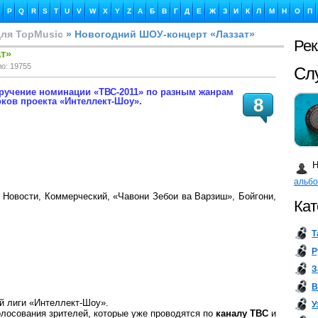
P
Q
R
S
T
U
V
W
X
Y
Z
А
Б
В
Г
Д
Е
Ж
З
И
К
Л
М
Н
О
П
ля TopMusic
» Новогодний ШОУ-концерт «Лаззат»
Ре
т»
ло: 19755
Сл
вручение номинации «ТВС-2011» по разным жанрам
8
ков проекта «Интеллект-Шоу».
Ка
Н
альб
, Новости, Коммерческий, «Чавони Зебои ва Варзиш», Бойгони,
Кат
Т
Бу
Р
З
В
й лиги «Интеллект-Шоу».
У
олосования зрителей, которые уже проводятся по
каналу ТВС
и