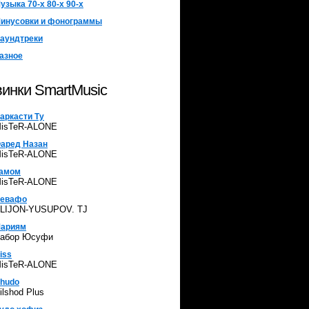
узыка 70-х 80-х 90-х
инусовки и фонограммы
аундтреки
азное
инки SmartMusic
аркасти Ту
isTeR-ALONE
аред Назан
isTeR-ALONE
амом
isTeR-ALONE
евафо
LIJON-YUSUPOV. TJ
ариям
абор Юсуфи
iss
isTeR-ALONE
hudo
ilshod Plus