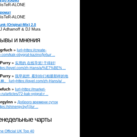
удо хофиз
isTeR-ALONE
ромат
isTeR-ALONE
unk (Original-Mix) 2.0
J Adhamoff & DJ Mura
ывы и мнения
grfuch
»
[url=https://create-
.com/kak-obygrat-kazino/]обыг ...
Purry
»
实用的 在线导览! 干得好!
ttps://iqvel.com/zh-Hans/a/%E7%BE% ...
Purry
»
我早就想, 看到你们相册那样的地
 [url=https://iqvel.com/zh-Hans/a/ ...
efuch
»
[url=https://market-
.ru/articles/72-kak-vyigrat-r ...
ergylnn
»
Доброго времени суток
tps://shinergy.by/].[/ur ...
недельные чарты
he Official UK Top 40