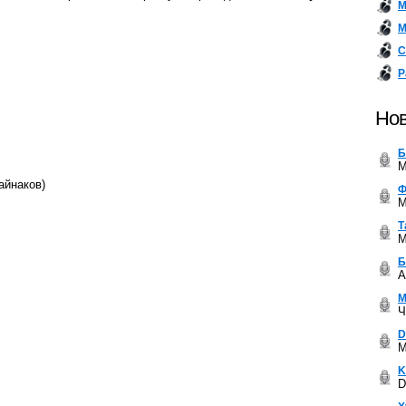
М
М
С
Р
Нов
Б
M
айнаков)
Ф
M
Т
M
Б
A
М
Ч
D
M
K
D