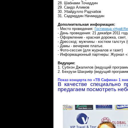
28. Шабнами Точиддин
29. Саидо Алимов
30. Убайдулло Радчабов
31. Садриддин Начмиддин
Дополнительная информация:
- Место проведения:
Гостиница «Hyatt R
- День проведения: 21 декабря 2011 год
- Оформление - красная дорожка, свет
- Дресскод: мужчины - костюм галстук (
- Дамы - вечернее платье.
- Фото-сессия (для журналов и газет)
- Информационный партнеры: Журнал «
Ведущие:
1. Субхон Джалилов (ведущий програм
2. Бехрузи Шахриёр (ведущий программ
Показ концерта по «ТВ Сафина» 1 янва
В качестве специально п
предагаем посмотреть неб