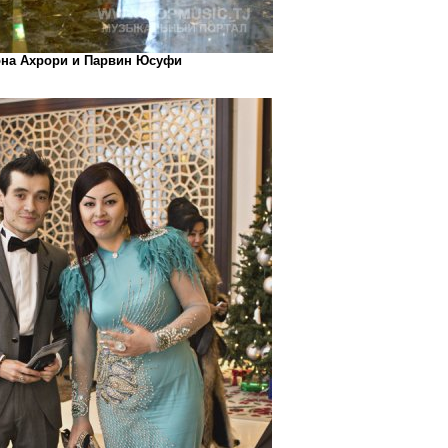
на Ахрори и Парвин Юсуфи