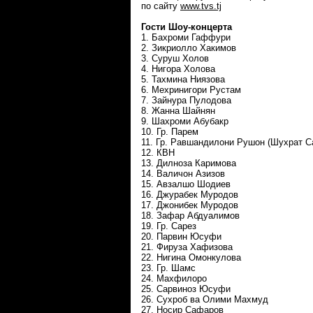
по сайту
www.tvs.tj
Гости Шоу-концерта
1. Бахроми Гаффури
2. Зикриолло Хакимов
3. Суруш Холов
4. Нигора Холова
5. Тахмина Ниязова
6. Мехринигори Рустам
7. Зайнура Пулодова
8. Жанна Шайнян
9. Шахроми Абубакр
10. Гр. Парем
11. Гр. Равшандилони Рушон (Шухрат С
12. КВН
13. Дилноза Каримова
14. Валичон Азизов
15. Авзалшо Шодиев
16. Джурабек Муродов
17. Джонибек Муродов
18. Зафар Абдуалимов
19. Гр. Сарез
20. Парвин Юсуфи
21. Фируза Хафизова
22. Нигина Омонкулова
23. Гр. Шамс
24. Махфилоро
25. Сарвиноз Юсуфи
26. Сухроб ва Олими Махмуд
27. Носир Сафаров