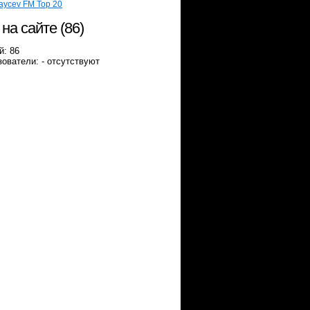
aycev FM Top 20
 на сайте (86)
й: 86
ователи: - отсутствуют