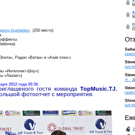
Х
M
А
M
F
D
. (250 место)
egency Dushanbe»
а.
Отз
, эффекты.
бабочка)
Swhe
casino
Элита», Радио «Ватан» и «Азия плюс»
Steve
[url=h
мы «Интеллект-Шоу»)
Steve
ы «Лаззат»)
方。真棒。
ря 2012 года 20:30.
Velen
риглашеного гостя команда
TopMusic.TJ
,
casino
ольшой фотоотчет с мероприятия.
Shin
[url=ht
Еже
T