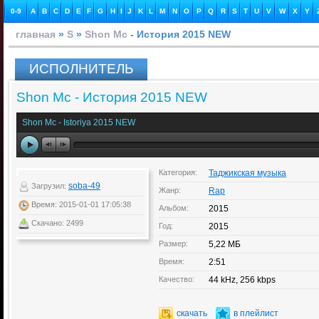
0-9
A
B
C
D
E
F
G
H
I
J
K
L
M
N
O
P
Q
R
S
T
U
V
W
X
Y
главная
»
S
»
Shon Mc
- История 2015 NEW
ИСПОЛНИТЕЛЬ
Shon Mc - История 2015 NEW
Shon Mc - Istoriya 2015 NEW
Категория:
Таджикская музыка
soba-49
Загрузил:
Жанр:
Rap
Время: 2015-01-01 17:05:38
Альбом:
2015
Скачано: 2499
Год:
2015
Размер:
5,22 МБ
Время:
2:51
Качество:
44 kHz, 256 kbps
скачать
в плейлист