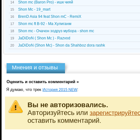
Shon mc (Baron Pro) - ишк чияй
14
Shon Mc - 19_mart
15
BrenD Asia 94 feat Shon mC - RemiX
16
Shon mc ft B-92 - Ма Хулиганм
17
Shon mc - Очачон зодруз мубора - shon mc
18
JaDiDoN ( Shon Mc ) - Razvod
19
JaDiDoN (Shon Mc) - Shon da Shahboz dora rashk
20
Мнения и отзывы
Оценить и оставить комментарий »
Я думаю, что трек
:
История 2015 NEW
Вы не авторизовались.
Авторизуйтесь или
зарегистрируйте
оставить комментарий.