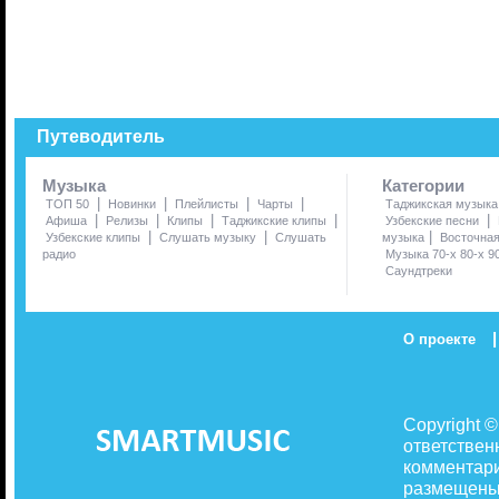
Путеводитель
Музыка
Категории
|
|
|
|
ТОП 50
Новинки
Плейлисты
Чарты
Таджикская музыка
|
|
|
|
|
Афиша
Релизы
Клипы
Таджикские клипы
Узбекские песни
|
|
|
Узбекские клипы
Слушать музыку
Слушать
музыка
Восточна
радио
Музыка 70-х 80-х 9
Саундтреки
|
О проекте
Copyright 
ответствен
комментари
размещены 