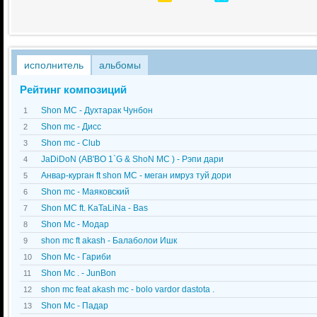
исполнитель
альбомы
Рейтинг композиций
Shon MC - Духтарак Чунбон
1
Shon mc - Дисс
2
Shon mc - Club
3
JaDiDoN (AB'BO 1`G & ShoN MC ) - Рэпи дари
4
Анвар-курган ft shon MC - меган имруз туй дори
5
Shon mc - Маяковский
6
Shon MC ft. KaTaLiNa - Bas
7
Shon Mc - Модар
8
shon mc ft akash - Балаболои Ишк
9
Shon Mc - Гариби
10
Shon Mc . - JunBon
11
shon mc feat akash mc - bolo vardor dastota .
12
Shon Mc - Падар
13