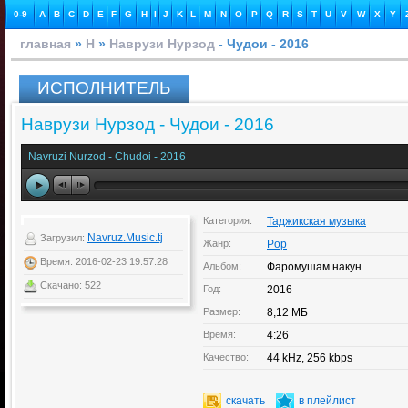
0-9
A
B
C
D
E
F
G
H
I
J
K
L
M
N
O
P
Q
R
S
T
U
V
W
X
Y
главная
»
Н
»
Наврузи Нурзод
- Чудои - 2016
ИСПОЛНИТЕЛЬ
Наврузи Нурзод - Чудои - 2016
Navruzi Nurzod - Chudoi - 2016
Категория:
Таджикская музыка
Navruz.Music.tj
Загрузил:
Жанр:
Pop
Время: 2016-02-23 19:57:28
Альбом:
Фаромушам накун
Скачано: 522
Год:
2016
Размер:
8,12 МБ
Время:
4:26
Качество:
44 kHz, 256 kbps
скачать
в плейлист