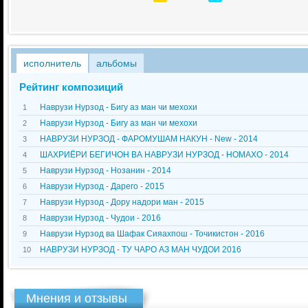
исполнитель
альбомы
Рейтинг композиций
Наврузи Нурзод - Бигу аз ман чи мехохи
1
Наврузи Нурзод - Бигу аз ман чи мехохи
2
НАВРУЗИ НУРЗОД - ФАРОМУШАМ НАКУН - New - 2014
3
ШАХРИЁРИ БЕГИЧОН ВА НАВРУЗИ НУРЗОД - НОМАХО - 2014
4
Наврузи Нурзод - Нозанин - 2014
5
Наврузи Нурзод - Дарего - 2015
6
Наврузи Нурзод - Дору надори ман - 2015
7
Наврузи Нурзод - Чудои - 2016
8
Наврузи Нурзод ва Шафак Сияахпош - Точикистон - 2016
9
НАВРУЗИ НУРЗОД - ТУ ЧАРО АЗ МАН ЧУДОИ 2016
10
Мнения и отзывы