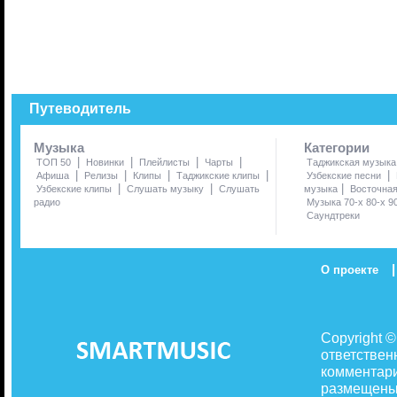
Путеводитель
Музыка
Категории
|
|
|
|
ТОП 50
Новинки
Плейлисты
Чарты
Таджикская музыка
|
|
|
|
|
Афиша
Релизы
Клипы
Таджикские клипы
Узбекские песни
|
|
|
Узбекские клипы
Слушать музыку
Слушать
музыка
Восточна
радио
Музыка 70-х 80-х 9
Саундтреки
|
О проекте
Copyright 
ответствен
комментари
размещены 