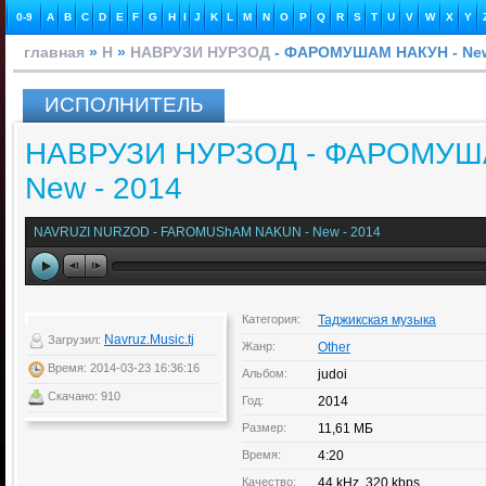
0-9
A
B
C
D
E
F
G
H
I
J
K
L
M
N
O
P
Q
R
S
T
U
V
W
X
Y
главная
»
Н
»
НАВРУЗИ НУРЗОД
- ФАРОМУШАМ НАКУН - New
ИСПОЛНИТЕЛЬ
НАВРУЗИ НУРЗОД - ФАРОМУШ
New - 2014
NAVRUZI NURZOD - FAROMUShAM NAKUN - New - 2014
Категория:
Таджикская музыка
Navruz.Music.tj
Загрузил:
Жанр:
Other
Время: 2014-03-23 16:36:16
Альбом:
judoi
Скачано: 910
Год:
2014
Размер:
11,61 МБ
Время:
4:20
Качество:
44 kHz, 320 kbps