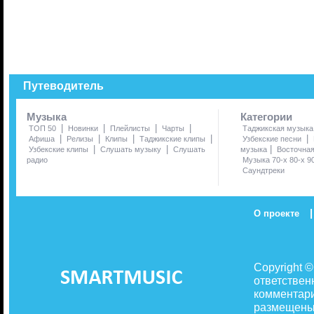
Путеводитель
Музыка
Категории
|
|
|
|
ТОП 50
Новинки
Плейлисты
Чарты
Таджикская музыка
|
|
|
|
|
Афиша
Релизы
Клипы
Таджикские клипы
Узбекские песни
|
|
|
Узбекские клипы
Слушать музыку
Слушать
музыка
Восточна
радио
Музыка 70-х 80-х 9
Саундтреки
|
О проекте
Copyright 
ответствен
комментари
размещены 