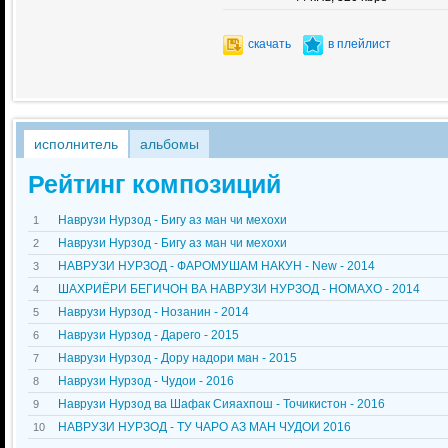
скачать
в плейлист
исполнитель
альбомы
Рейтинг композиций
Наврузи Нурзод - Бигу аз ман чи мехохи
1
Наврузи Нурзод - Бигу аз ман чи мехохи
2
НАВРУЗИ НУРЗОД - ФАРОМУШАМ НАКУН - New - 2014
3
ШАХРИЁРИ БЕГИЧОН ВА НАВРУЗИ НУРЗОД - НОМАХО - 2014
4
Наврузи Нурзод - Нозанин - 2014
5
Наврузи Нурзод - Дарего - 2015
6
Наврузи Нурзод - Дору надори ман - 2015
7
Наврузи Нурзод - Чудои - 2016
8
Наврузи Нурзод ва Шафак Сияахпош - Точикистон - 2016
9
НАВРУЗИ НУРЗОД - ТУ ЧАРО АЗ МАН ЧУДОИ 2016
10