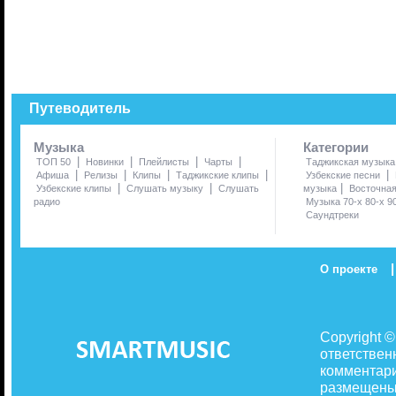
Путеводитель
Музыка
Категории
|
|
|
|
ТОП 50
Новинки
Плейлисты
Чарты
Таджикская музыка
|
|
|
|
|
Афиша
Релизы
Клипы
Таджикские клипы
Узбекские песни
|
|
|
Узбекские клипы
Слушать музыку
Слушать
музыка
Восточна
радио
Музыка 70-х 80-х 9
Саундтреки
|
О проекте
Copyright 
ответствен
комментари
размещены 