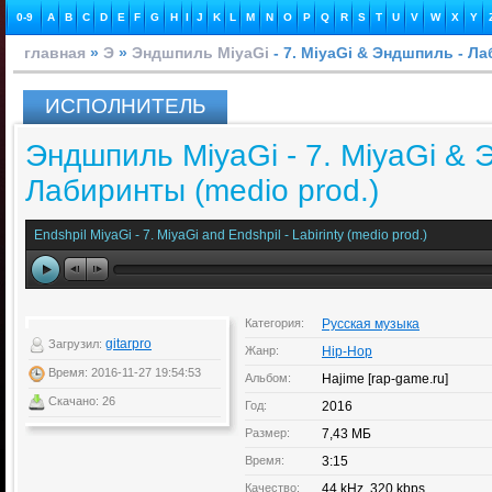
0-9
A
B
C
D
E
F
G
H
I
J
K
L
M
N
O
P
Q
R
S
T
U
V
W
X
Y
главная
»
Э
»
Эндшпиль MiyaGi
- 7. MiyaGi & Эндшпиль - Ла
ИСПОЛНИТЕЛЬ
Эндшпиль MiyaGi - 7. MiyaGi & 
Лабиринты (medio prod.)
Endshpil MiyaGi - 7. MiyaGi and Endshpil - Labirinty (medio prod.)
Категория:
Русская музыка
gitarpro
Загрузил:
Жанр:
Hip-Hop
Время: 2016-11-27 19:54:53
Альбом:
Hajime [rap-game.ru]
Скачано: 26
Год:
2016
Размер:
7,43 МБ
Время:
3:15
Качество:
44 kHz, 320 kbps