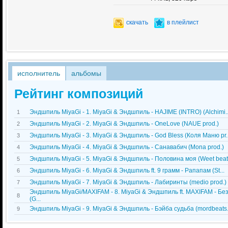
скачать
в плейлист
исполнитель
альбомы
Рейтинг композиций
Эндшпиль MiyaGi - 1. MiyaGi & Эндшпиль - HAJIME (INTRO) (Alchimi..
1
Эндшпиль MiyaGi - 2. MiyaGi & Эндшпиль - OneLove (NAUE prod.)
2
Эндшпиль MiyaGi - 3. MiyaGi & Эндшпиль - God Bless (Коля Маню pr..
3
Эндшпиль MiyaGi - 4. MiyaGi & Эндшпиль - Санавабич (Mona prod.)
4
Эндшпиль MiyaGi - 5. MiyaGi & Эндшпиль - Половина моя (Weet beat.
5
Эндшпиль MiyaGi - 6. MiyaGi & Эндшпиль ft. 9 грамм - Рапапам (St...
6
Эндшпиль MiyaGi - 7. MiyaGi & Эндшпиль - Лабиринты (medio prod.)
7
Эндшпиль MiyaGi/MAXIFAM - 8. MiyaGi & Эндшпиль ft. MAXIFAM - Бе
8
(G...
Эндшпиль MiyaGi - 9. MiyaGi & Эндшпиль - Бэйба судьба (mordbeats.
9