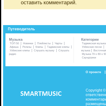
оставить комментарий.
Путеводитель
Музыка
Категории
|
|
|
|
ТОП 50
Новинки
Плейлисты
Чарты
Таджикская музыка
|
|
|
|
|
Афиша
Релизы
Клипы
Таджикские клипы
Узбекские песни
|
|
|
Узбекские клипы
Слушать музыку
Слушать
музыка
Восточна
радио
Музыка 70-х 80-х 9
Саундтреки
|
О проекте
Copyright 
ответствен
комментари
размещены 