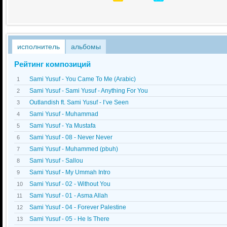
исполнитель
альбомы
Рейтинг композиций
Sami Yusuf - You Came To Me (Arabic)
1
Sami Yusuf - Sami Yusuf - Anything For You
2
Outlandish ft. Sami Yusuf - I’ve Seen
3
Sami Yusuf - Muhammad
4
Sami Yusuf - Ya Mustafa
5
Sami Yusuf - 08 - Never Never
6
Sami Yusuf - Muhammed (pbuh)
7
Sami Yusuf - Sallou
8
Sami Yusuf - My Ummah Intro
9
Sami Yusuf - 02 - Without You
10
Sami Yusuf - 01 - Asma Allah
11
Sami Yusuf - 04 - Forever Palestine
12
Sami Yusuf - 05 - He Is There
13