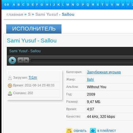
0-9
A
B
C
D
E
F
G
H
I
J
K
L
M
N
O
P
Q
R
S
T
U
V
W
X
Y
главная
»
S
»
Sami Yusuf
- Sallou
ИСПОЛНИТЕЛЬ
Sami Yusuf - Sallou
Sami Yusuf - Sallou
Категория:
Зарубежная музыка
Tr1m
Загрузил:
Жанр:
Ilahi
Время: 2011-08-14 23:48:33
Альбом:
Without You
Скачано: 202
Год:
2009
Размер:
9,47 МБ
Время:
4:07
Качество:
44 kHz, 320 kbps
скачать
в плейлист