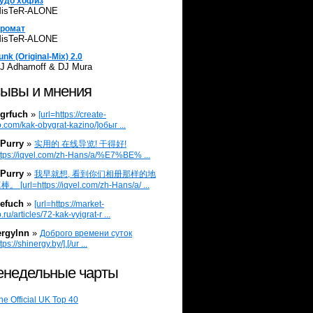
удо хофиз
isTeR-ALONE
ромат
isTeR-ALONE
unk (Original-Mix) 2.0
J Adhamoff & DJ Mura
ывы и мнения
grfuch
»
[url=https://create-
.com/kak-obygrat-kazino/]обыг ...
Purry
»
实用的 在线导览! 干得好!
ttps://iqvel.com/zh-Hans/a/%E7%BE% ...
Purry
»
我早就想, 看到你们相册那样的地
 [url=https://iqvel.com/zh-Hans/a/ ...
efuch
»
[url=https://market-
.ru/articles/72-kak-vyigrat-r ...
ergylnn
»
Доброго времени суток
tps://shinergy.by/].[/ur ...
недельные чарты
he Official UK Top 40