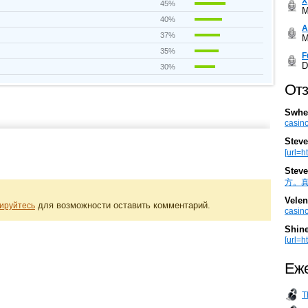
Х
45%
M
40%
А
37%
M
35%
F
D
30%
Отз
Swhe
casino
Steve
[url=h
Steve
方。真棒。
Velen
для возможности оставить комментарий.
ируйтесь
casino
Shin
[url=ht
Еже
T