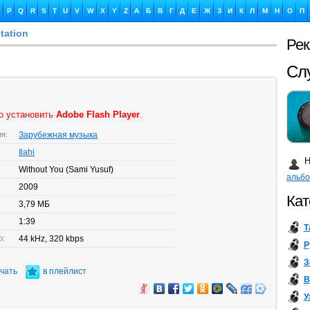
P
Q
R
S
T
U
V
W
X
Y
Z
А
Б
В
Г
Д
Е
Ж
З
И
К
Л
М
Н
О
П
utation
Ре
Сл
о установить
Adobe Flash Player
.
ия:
Зарубежная музыка
Ка
Ilahi
Н
Without You (Sami Yusuf)
альб
2009
Кат
3,79 МБ
1:39
Т
Бу
о:
44 kHz, 320 kbps
Р
З
ачать
в плейлист
В
У