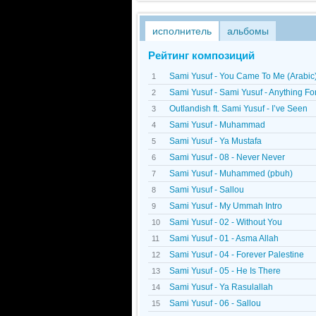
исполнитель
альбомы
Рейтинг композиций
Sami Yusuf - You Came To Me (Arabic
1
Sami Yusuf - Sami Yusuf - Anything Fo
2
Outlandish ft. Sami Yusuf - I’ve Seen
3
Sami Yusuf - Muhammad
4
Sami Yusuf - Ya Mustafa
5
Sami Yusuf - 08 - Never Never
6
Sami Yusuf - Muhammed (pbuh)
7
Sami Yusuf - Sallou
8
Sami Yusuf - My Ummah Intro
9
Sami Yusuf - 02 - Without You
10
Sami Yusuf - 01 - Asma Allah
11
Sami Yusuf - 04 - Forever Palestine
12
Sami Yusuf - 05 - He Is There
13
Sami Yusuf - Ya Rasulallah
14
Sami Yusuf - 06 - Sallou
15