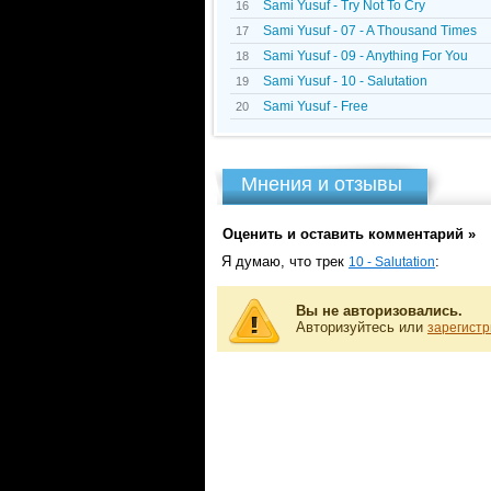
Sami Yusuf - Try Not To Cry
16
Sami Yusuf - 07 - A Thousand Times
17
Sami Yusuf - 09 - Anything For You
18
Sami Yusuf - 10 - Salutation
19
Sami Yusuf - Free
20
Мнения и отзывы
Оценить и оставить комментарий »
Я думаю, что трек
:
10 - Salutation
Вы не авторизовались.
Авторизуйтесь или
зарегистр