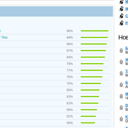
М
М
С
Р
)
96%
Нов
r You
94%
90%
Б
87%
M
84%
Ф
M
79%
77%
Т
M
75%
Б
70%
A
65%
М
63%
Ч
61%
D
M
56%
52%
K
D
49%