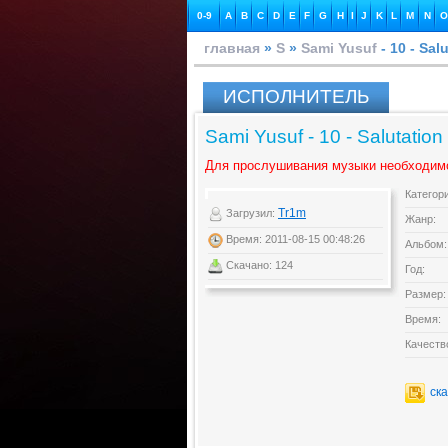
0-9
A
B
C
D
E
F
G
H
I
J
K
L
M
N
O
главная
»
S
»
Sami Yusuf
- 10 - Sal
ИСПОЛНИТЕЛЬ
Sami Yusuf - 10 - Salutation
Для прослушивания музыки необходим
Категор
Tr1m
Загрузил:
Жанр:
Время: 2011-08-15 00:48:26
Альбом:
Скачано: 124
Год:
Размер:
Время:
Качеств
ск