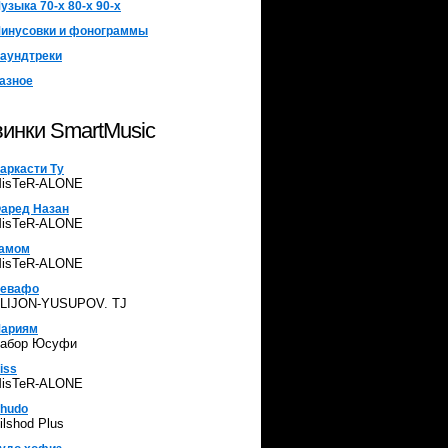
узыка 70-х 80-х 90-х
инусовки и фонограммы
аундтреки
азное
инки SmartMusic
аркасти Ту
isTeR-ALONE
аред Назан
isTeR-ALONE
амом
isTeR-ALONE
евафо
LIJON-YUSUPOV. TJ
ариям
абор Юсуфи
iss
isTeR-ALONE
hudo
ilshod Plus