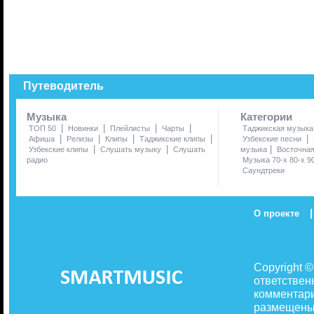
Путеводитель
Музыка
Категории
|
|
|
|
ТОП 50
Новинки
Плейлисты
Чарты
Таджикская музыка
|
|
|
|
|
Афиша
Релизы
Клипы
Таджикские клипы
Узбекские песни
|
|
|
Узбекские клипы
Слушать музыку
Слушать
музыка
Восточна
радио
Музыка 70-х 80-х 9
Саундтреки
|
О проекте
Copyright 
ответствен
комментари
размещены 