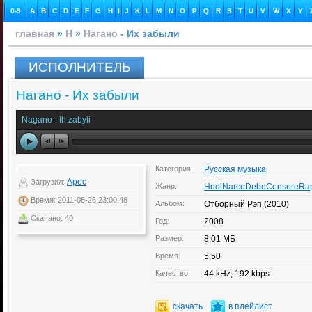
0-9
A
B
C
D
E
F
G
H
I
J
K
L
M
N
O
P
Q
R
S
T
U
V
W
X
Y
главная
»
Н
»
Нагано
- Их забыли
ИСПОЛНИТЕЛЬ
Нагано - Их забыли
Nagano - Ih zabyli
Категория:
Русская музыка
Apec
Загрузил:
Жанр:
HoolNarcoDeboCensoreRa
Время: 2011-08-26 23:00:48
Альбом:
Отборный Рэп (2010)
Скачано: 40
Год:
2008
Размер:
8,01 МБ
Время:
5:50
Качество:
44 kHz, 192 kbps
скачать
в плейлист