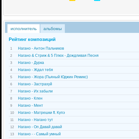
исполнитель
альбомы
Рейтинг композиций
Нагано - Антон Пальчиков
1
Нагано & Стриж & 5 Плюх - Дождливая Песня
2
Нагано - Дурка
3
Нагано - Ждал тебя
4
Нагано - Жора (Пьяный Юджин Ремикс)
5
Нагано - Застрахуй
6
Нагано - Их забыли
7
Нагано - Клен
8
Нагано - Мент
9
Нагано - Матрешки ft. Купэ
10
Нагано - Нагано тут
11
Нагано - Оп Давай давай
12
Нагано - - Самый умный
13