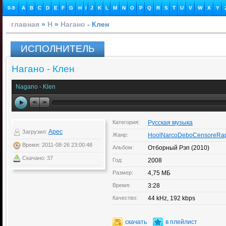
0-9
A
B
C
D
E
F
G
H
I
J
K
L
M
N
O
P
Q
R
S
T
U
V
W
X
Y
главная
»
Н
»
Нагано
- Клен
ИСПОЛНИТЕЛЬ
Нагано - Клен
Nagano - Klen
Категория:
Русская музыка
Apec
Загрузил:
Жанр:
HoolNarcoDeboCensoreRa
Время: 2011-08-26 23:00:48
Альбом:
Отборный Рэп (2010)
Скачано: 37
Год:
2008
Размер:
4,75 МБ
Время:
3:28
Качество:
44 kHz, 192 kbps
скачать
в плейлист