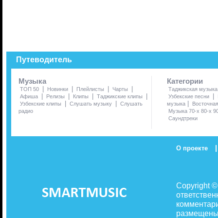
Путеводитель
Музыка
Категории
|
|
|
|
ТОП 50
Новинки
Плейлисты
Чарты
Таджикская музыка
|
|
|
|
|
Афиша
Релизы
Клипы
Таджикские клипы
Узбекские песни
|
|
|
Узбекские клипы
Слушать музыку
Слушать
музыка
Восточна
радио
Музыка 70-х 80-х 9
Саундтреки
|
О проекте
Copyright 
ответствен
комментари
размещены 