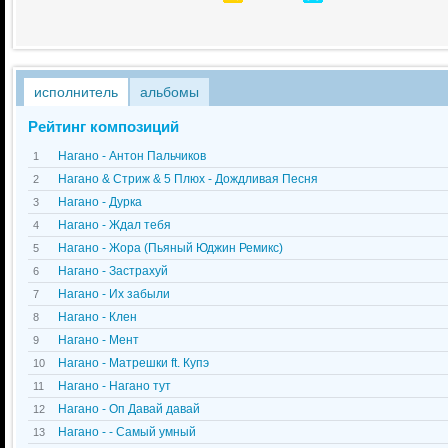
исполнитель
альбомы
Рейтинг композиций
Нагано - Антон Пальчиков
1
Нагано & Стриж & 5 Плюх - Дождливая Песня
2
Нагано - Дурка
3
Нагано - Ждал тебя
4
Нагано - Жора (Пьяный Юджин Ремикс)
5
Нагано - Застрахуй
6
Нагано - Их забыли
7
Нагано - Клен
8
Нагано - Мент
9
Нагано - Матрешки ft. Купэ
10
Нагано - Нагано тут
11
Нагано - Оп Давай давай
12
Нагано - - Самый умный
13