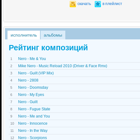
скачать
в плейлист
исполнитель
альбомы
Рейтинг композиций
Nero - Me & You
1
Mike Nero - Music Reload 2010 (Driver & Face Rmx)
2
Nero - Guilt (VIP Mix)
3
Nero - 2808
4
Nero - Doomsday
5
Nero - My Eyes
6
Nero - Guilt
7
Nero - Fugue State
8
Nero - Me and You
9
Nero - Innocence
10
Nero - In the Way
11
Nero - Scorpions
12