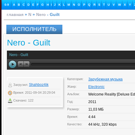
0-9
A
B
C
D
E
F
G
H
I
J
K
L
M
N
O
P
Q
R
S
T
U
V
W
X
Y
главная
»
N
»
Nero
- Guilt
ИСПОЛНИТЕЛЬ
Nero - Guilt
Nero - Guilt
Категория:
Зарубежная музыка
Shahboz4ik
Загрузил:
Жанр:
Electronic
Время: 2011-09-04 20:29:04
Альбом:
Welcome Reality [Deluxe Edi
Скачано: 122
Год:
2011
Размер:
11,03 МБ
Время:
4:44
Качество:
44 kHz, 320 kbps