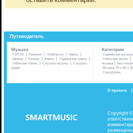
оставить комментарий.
Путеводитель
Музыка
Категории
|
|
|
|
ТОП 50
Новинки
Плейлисты
Чарты
Таджикская музыка
|
|
|
|
|
Афиша
Релизы
Клипы
Таджикские клипы
Узбекские песни
|
|
|
Узбекские клипы
Слушать музыку
Слушать
музыка
Восточна
радио
Музыка 70-х 80-х 9
Саундтреки
|
О проекте
Copyright 
ответствен
комментари
размещены 