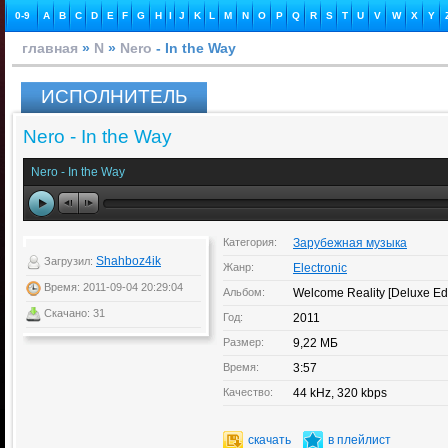
0-9
A
B
C
D
E
F
G
H
I
J
K
L
M
N
O
P
Q
R
S
T
U
V
W
X
Y
главная
»
N
»
Nero
- In the Way
ИСПОЛНИТЕЛЬ
Nero - In the Way
Nero - In the Way
Категория:
Зарубежная музыка
Shahboz4ik
Загрузил:
Жанр:
Electronic
Время: 2011-09-04 20:29:04
Альбом:
Welcome Reality [Deluxe Edi
Скачано: 31
Год:
2011
Размер:
9,22 МБ
Время:
3:57
Качество:
44 kHz, 320 kbps
скачать
в плейлист