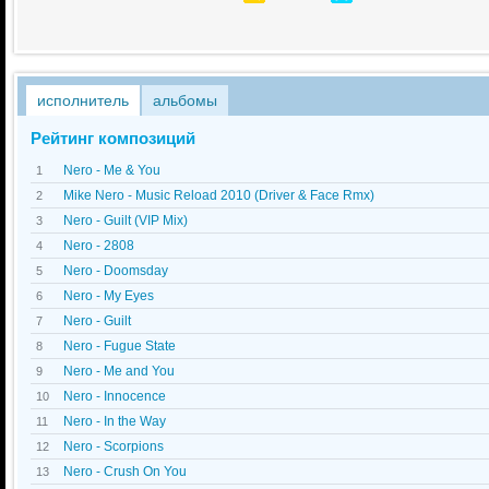
исполнитель
альбомы
Рейтинг композиций
Nero - Me & You
1
Mike Nero - Music Reload 2010 (Driver & Face Rmx)
2
Nero - Guilt (VIP Mix)
3
Nero - 2808
4
Nero - Doomsday
5
Nero - My Eyes
6
Nero - Guilt
7
Nero - Fugue State
8
Nero - Me and You
9
Nero - Innocence
10
Nero - In the Way
11
Nero - Scorpions
12
Nero - Crush On You
13