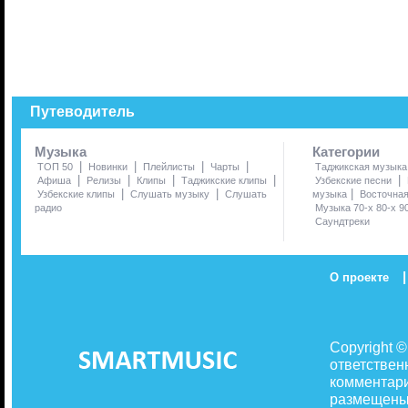
Путеводитель
Музыка
Категории
|
|
|
|
ТОП 50
Новинки
Плейлисты
Чарты
Таджикская музыка
|
|
|
|
|
Афиша
Релизы
Клипы
Таджикские клипы
Узбекские песни
|
|
|
Узбекские клипы
Слушать музыку
Слушать
музыка
Восточна
радио
Музыка 70-х 80-х 9
Саундтреки
|
О проекте
Copyright 
ответствен
комментари
размещены 