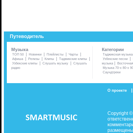
Путеводитель
Музыка
Категории
|
|
|
|
ТОП 50
Новинки
Плейлисты
Чарты
Таджикская музыка
|
|
|
|
|
Афиша
Релизы
Клипы
Таджикские клипы
Узбекские песни
|
|
|
Узбекские клипы
Слушать музыку
Слушать
музыка
Восточна
радио
Музыка 70-х 80-х 9
Саундтреки
|
О проекте
Copyright 
ответствен
комментари
размещены 