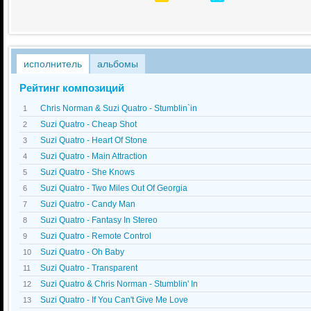
исполнитель
альбомы
Рейтинг композиций
Chris Norman & Suzi Quatro - Stumblin`in
1
Suzi Quatro - Cheap Shot
2
Suzi Quatro - Heart Of Stone
3
Suzi Quatro - Main Attraction
4
Suzi Quatro - She Knows
5
Suzi Quatro - Two Miles Out Of Georgia
6
Suzi Quatro - Candy Man
7
Suzi Quatro - Fantasy In Stereo
8
Suzi Quatro - Remote Control
9
Suzi Quatro - Oh Baby
10
Suzi Quatro - Transparent
11
Suzi Quatro & Chris Norman - Stumblin' In
12
Suzi Quatro - If You Can't Give Me Love
13