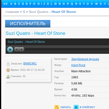
0-9
A
B
C
D
E
F
G
H
I
J
K
L
M
N
O
P
Q
R
S
T
U
V
W
X
Y
главная
»
S
»
Suzi Quatro
- Heart Of Stone
ИСПОЛНИТЕЛЬ
Suzi Quatro - Heart Of Stone
Suzi Quatro - Heart Of Stone
Категория:
Зарубежная музыка
BNM1961
Загрузил:
Жанр:
Hard Rock
Время: 2011-09-17 21:50:20
Альбом:
Main Attraction
Скачано: 32
Год:
1983
Размер:
5,68 МБ
Время:
4:08
Качество:
44 kHz, 192 kbps
скачать
в плейлист