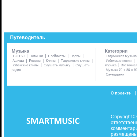
Путеводитель
Музыка
Категории
|
|
|
|
ТОП 50
Новинки
Плейлисты
Чарты
Таджикская музыка
|
|
|
|
|
Афиша
Релизы
Клипы
Таджикские клипы
Узбекские песни
|
|
|
Узбекские клипы
Слушать музыку
Слушать
музыка
Восточна
радио
Музыка 70-х 80-х 9
Саундтреки
|
О проекте
Copyright 
ответствен
комментари
размещены 