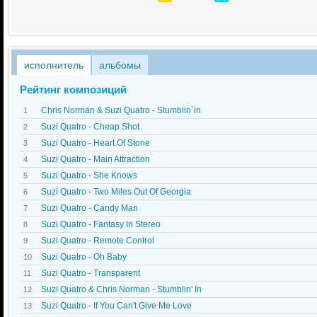
исполнитель
альбомы
Рейтинг композиций
Chris Norman & Suzi Quatro - Stumblin`in
1
Suzi Quatro - Cheap Shot
2
Suzi Quatro - Heart Of Stone
3
Suzi Quatro - Main Attraction
4
Suzi Quatro - She Knows
5
Suzi Quatro - Two Miles Out Of Georgia
6
Suzi Quatro - Candy Man
7
Suzi Quatro - Fantasy In Stereo
8
Suzi Quatro - Remote Control
9
Suzi Quatro - Oh Baby
10
Suzi Quatro - Transparent
11
Suzi Quatro & Chris Norman - Stumblin' In
12
Suzi Quatro - If You Can't Give Me Love
13