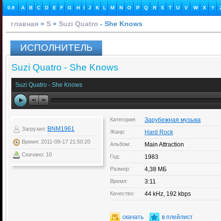
0-9
A
B
C
D
E
F
G
H
I
J
K
L
M
N
O
P
Q
R
S
T
U
V
W
X
Y
главная
»
S
»
Suzi Quatro
- She Knows
ИСПОЛНИТЕЛЬ
Suzi Quatro - She Knows
Suzi Quatro - She Knows
Категория:
Зарубежная музыка
BNM1961
Загрузил:
Жанр:
Hard Rock
Время: 2011-09-17 21:50:20
Альбом:
Main Attraction
Скачано: 10
Год:
1983
Размер:
4,38 МБ
Время:
3:11
Качество:
44 kHz, 192 kbps
скачать
в плейлист