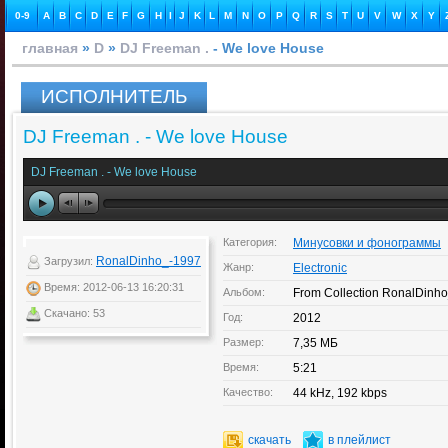
0-9
A
B
C
D
E
F
G
H
I
J
K
L
M
N
O
P
Q
R
S
T
U
V
W
X
Y
главная
»
D
»
DJ Freeman .
- We love House
ИСПОЛНИТЕЛЬ
DJ Freeman . - We love House
DJ Freeman . - We love House
Категория:
Минусовки и фонограммы
RonalDinho_-1997
Загрузил:
Жанр:
Electronic
Время: 2012-06-13 16:20:31
Альбом:
From Collection RonalDinho_
Скачано: 53
Год:
2012
Размер:
7,35 МБ
Время:
5:21
Качество:
44 kHz, 192 kbps
скачать
в плейлист