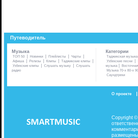
Путеводитель
Музыка
Категории
|
|
|
|
ТОП 50
Новинки
Плейлисты
Чарты
Таджикская музыка
|
|
|
|
|
Афиша
Релизы
Клипы
Таджикские клипы
Узбекские песни
|
|
|
Узбекские клипы
Слушать музыку
Слушать
музыка
Восточна
радио
Музыка 70-х 80-х 9
Саундтреки
|
О проекте
Copyright 
ответствен
комментари
размещены 