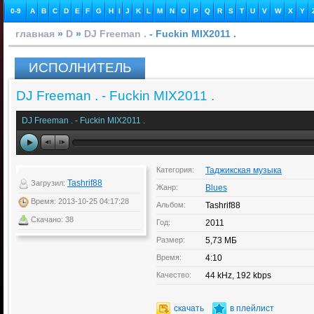
0-9
A
B
C
D
E
F
G
H
I
J
K
L
M
N
O
P
Q
R
S
T
U
V
W
X
Y
главная
»
D
»
DJ Freeman .
- Fuckin MIX2011 .
ИСПОЛНИТЕЛЬ
DJ Freeman . - Fuckin MIX2011 .
DJ Freeman . - Fuckin MIX2011 .
Категория:
Таджикская музыка
Tashrif88
Загрузил:
Жанр:
Blues
Время: 2013-10-25 04:17:28
Альбом:
Tashrif88
Скачано: 38
Год:
2011
Размер:
5,73 МБ
Время:
4:10
Качество:
44 kHz, 192 kbps
скачать
в плейлист