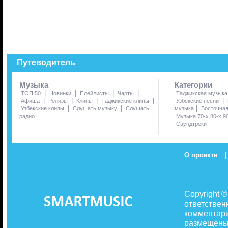
Путеводитель
Музыка
Категории
|
|
|
|
ТОП 50
Новинки
Плейлисты
Чарты
Таджикская музыка
|
|
|
|
|
Афиша
Релизы
Клипы
Таджикские клипы
Узбекские песни
|
|
|
Узбекские клипы
Слушать музыку
Слушать
музыка
Восточна
радио
Музыка 70-х 80-х 9
Саундтреки
|
О проекте
Copyright 
ответствен
комментари
размещены 