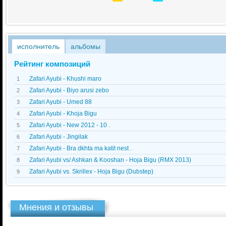
исполнитель
альбомы
Рейтинг композиций
Zafari Ayubi - Khushi maro
1
Zafari Ayubi - Biyo arusi zebo
2
Zafari Ayubi - Umed 88
3
Zafari Ayubi - Khoja Bigu
4
Zafari Ayubi - New 2012 - 10 .
5
Zafari Ayubi - Jingilak
6
Zafari Ayubi - Bra dkhta ma katit nest .
7
Zafari Ayubi vs/ Ashkan & Kooshan - Hoja Bigu (RMX 2013)
8
Zafari Ayubi vs. Skrillex - Hoja Bigu (Dubstep)
9
Мнения и отзывы