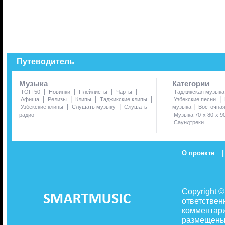
Путеводитель
Музыка
Категории
|
|
|
|
ТОП 50
Новинки
Плейлисты
Чарты
Таджикская музыка
|
|
|
|
|
Афиша
Релизы
Клипы
Таджикские клипы
Узбекские песни
|
|
|
Узбекские клипы
Слушать музыку
Слушать
музыка
Восточна
радио
Музыка 70-х 80-х 9
Саундтреки
|
О проекте
Copyright 
ответствен
комментари
размещены 