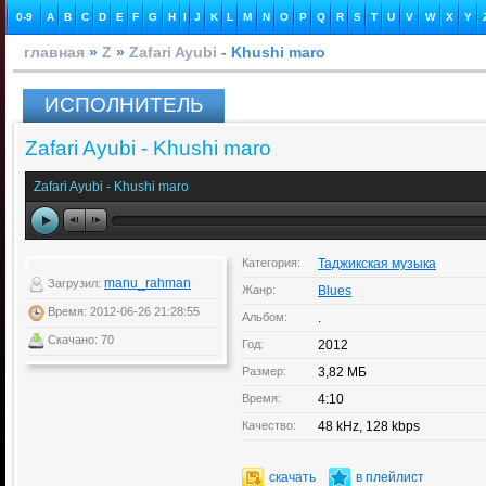
0-9
A
B
C
D
E
F
G
H
I
J
K
L
M
N
O
P
Q
R
S
T
U
V
W
X
Y
главная
»
Z
»
Zafari Ayubi
- Khushi maro
ИСПОЛНИТЕЛЬ
Zafari Ayubi - Khushi maro
Zafari Ayubi - Khushi maro
Категория:
Таджикская музыка
manu_rahman
Загрузил:
Жанр:
Blues
Время: 2012-06-26 21:28:55
Альбом:
.
Скачано: 70
Год:
2012
Размер:
3,82 МБ
Время:
4:10
Качество:
48 kHz, 128 kbps
скачать
в плейлист