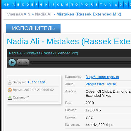
0-9
A
B
C
D
E
F
G
H
I
J
K
L
M
N
O
P
Q
R
S
T
U
V
W
X
Y
главная
»
N
»
Nadia Ali
- Mistakes (Rassek Extended Mix)
ИСПОЛНИТЕЛЬ
Nadia Ali - Mistakes (Rassek Ext
Nadia Ali - Mistakes (Rassek Extended Mix)
Категория:
Зарубежная музыка
Clark Kent
Загрузил:
Жанр:
Progressive House
Время: 2012-07-21 06:01:02
Альбом:
Queen Of Clubs: Diamond Ed
Extended Mixes
Скачано: 7
Год:
2010
Размер:
17,68 МБ
Время:
7:42
Качество:
44 kHz, 320 kbps