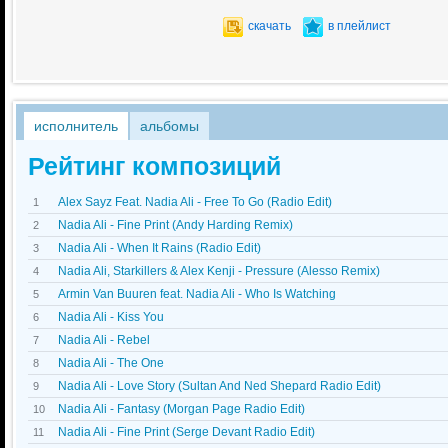
скачать
в плейлист
исполнитель
альбомы
Рейтинг композиций
Alex Sayz Feat. Nadia Ali - Free To Go (Radio Edit)
1
Nadia Ali - Fine Print (Andy Harding Remix)
2
Nadia Ali - When It Rains (Radio Edit)
3
Nadia Ali, Starkillers & Alex Kenji - Pressure (Alesso Remix)
4
Armin Van Buuren feat. Nadia Ali - Who Is Watching
5
Nadia Ali - Kiss You
6
Nadia Ali - Rebel
7
Nadia Ali - The One
8
Nadia Ali - Love Story (Sultan And Ned Shepard Radio Edit)
9
Nadia Ali - Fantasy (Morgan Page Radio Edit)
10
Nadia Ali - Fine Print (Serge Devant Radio Edit)
11