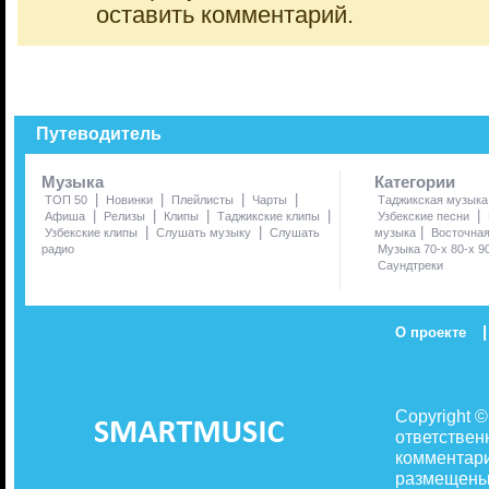
оставить комментарий.
Путеводитель
Музыка
Категории
|
|
|
|
ТОП 50
Новинки
Плейлисты
Чарты
Таджикская музыка
|
|
|
|
|
Афиша
Релизы
Клипы
Таджикские клипы
Узбекские песни
|
|
|
Узбекские клипы
Слушать музыку
Слушать
музыка
Восточна
радио
Музыка 70-х 80-х 9
Саундтреки
|
О проекте
Copyright 
ответствен
комментари
размещены 