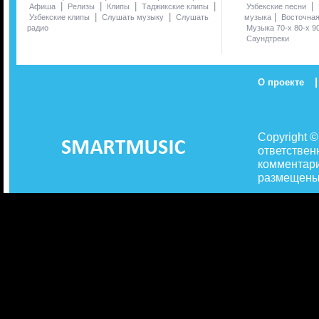
|
|
|
|
|
Афиша
Релизы
Клипы
Таджикские клипы
Узбекские песни
|
|
|
Узбекские клипы
Слушать музыку
Слушать
музыка
Восточна
радио
Музыка 70-х 80-х 9
Саундтреки
|
О проекте
Copyright 
ответствен
комментари
размещены 