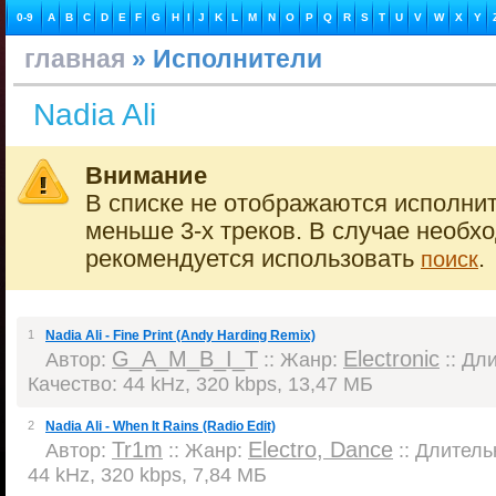
0-9
A
B
C
D
E
F
G
H
I
J
K
L
M
N
O
P
Q
R
S
T
U
V
W
X
Y
главная
» Исполнители
Nadia Ali
Внимание
В списке не отображаются исполнит
меньше 3-х треков. В случае необх
рекомендуется использовать
.
поиск
1
Nadia Ali - Fine Print (Andy Harding Remix)
G_A_M_B_I_T
Electronic
Автор:
:: Жанр:
:: Дли
Качество: 44 kHz, 320 kbps, 13,47 МБ
2
Nadia Ali - When It Rains (Radio Edit)
Tr1m
Electro, Dance
Автор:
:: Жанр:
:: Длительн
44 kHz, 320 kbps, 7,84 МБ