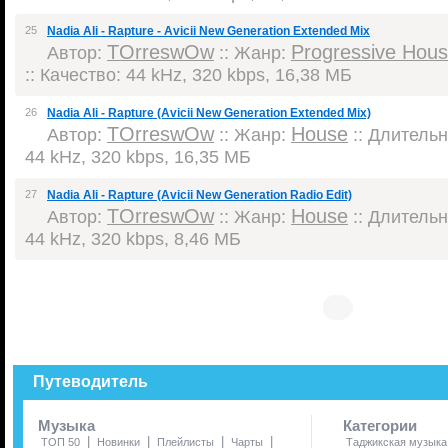
25
Nadia Ali - Rapture - Avicii New Generation Extended Mix
TOrreswOw
Progressive Hou
Автор:
:: Жанр:
:: Качество: 44 kHz, 320 kbps, 16,38 МБ
26
Nadia Ali - Rapture (Avicii New Generation Extended Mix)
TOrreswOw
House
Автор:
:: Жанр:
:: Длительно
44 kHz, 320 kbps, 16,35 МБ
27
Nadia Ali - Rapture (Avicii New Generation Radio Edit)
TOrreswOw
House
Автор:
:: Жанр:
:: Длительно
44 kHz, 320 kbps, 8,46 МБ
Путеводитель
Музыка
Категории
|
|
|
|
ТОП 50
Новинки
Плейлисты
Чарты
Таджикская музыка