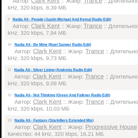
Clark Kent
Trance
Автор:
:: Жанр:
:: Длительнос
kHz, 320 kbps, 8,39 МБ
9
Nadia Ali - People (Justin Michael And Kemal Radio Edit)
Clark Kent
Trance
Автор:
:: Жанр:
:: Длительнос
kHz, 320 kbps, 7,94 МБ
10
Nadia Ali - Be Mine (Noel Sanger Radio Edit)
Clark Kent
Trance
Автор:
:: Жанр:
:: Длительнос
kHz, 320 kbps, 9,73 МБ
11
Nadia Ali - Silver Lining (Andretta Radio Edit)
Clark Kent
Trance
Автор:
:: Жанр:
:: Длительнос
kHz, 320 kbps, 9,09 МБ
12
Nadia Ali - Not Thinking (Green And Falkner Radio Edit)
Clark Kent
Trance
Автор:
:: Жанр:
:: Длительнос
kHz, 320 kbps, 10,03 МБ
13
Nadia Ali - Fantasy (Starkillers Extended Mix)
Clark Kent
Progressive House
Автор:
:: Жанр:
Качество: 44 kHz, 320 kbps, 16,21 МБ