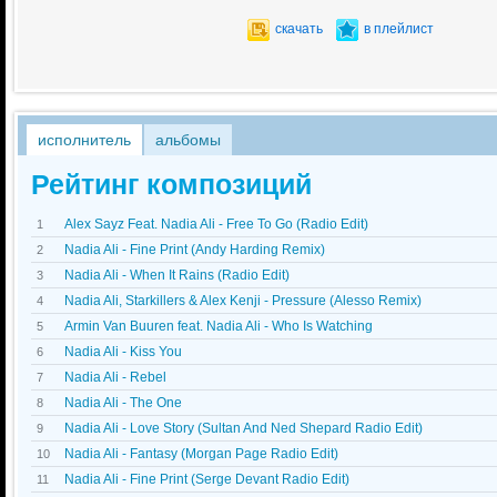
скачать
в плейлист
исполнитель
альбомы
Рейтинг композиций
Alex Sayz Feat. Nadia Ali - Free To Go (Radio Edit)
1
Nadia Ali - Fine Print (Andy Harding Remix)
2
Nadia Ali - When It Rains (Radio Edit)
3
Nadia Ali, Starkillers & Alex Kenji - Pressure (Alesso Remix)
4
Armin Van Buuren feat. Nadia Ali - Who Is Watching
5
Nadia Ali - Kiss You
6
Nadia Ali - Rebel
7
Nadia Ali - The One
8
Nadia Ali - Love Story (Sultan And Ned Shepard Radio Edit)
9
Nadia Ali - Fantasy (Morgan Page Radio Edit)
10
Nadia Ali - Fine Print (Serge Devant Radio Edit)
11