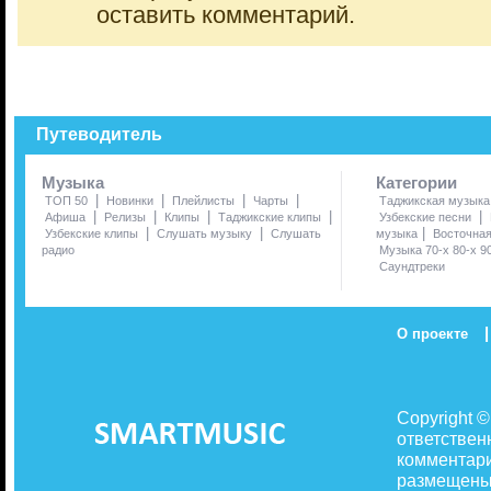
оставить комментарий.
Путеводитель
Музыка
Категории
|
|
|
|
ТОП 50
Новинки
Плейлисты
Чарты
Таджикская музыка
|
|
|
|
|
Афиша
Релизы
Клипы
Таджикские клипы
Узбекские песни
|
|
|
Узбекские клипы
Слушать музыку
Слушать
музыка
Восточна
радио
Музыка 70-х 80-х 9
Саундтреки
|
О проекте
Copyright 
ответствен
комментари
размещены 