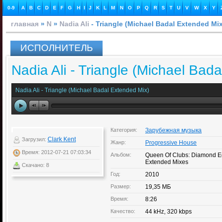
0-9
A
B
C
D
E
F
G
H
I
J
K
L
M
N
O
P
Q
R
S
T
U
V
W
X
Y
главная
»
N
»
Nadia Ali
- Triangle (Michael Badal Extended Mix
ИСПОЛНИТЕЛЬ
Nadia Ali - Triangle (Michael Bad
Nadia Ali - Triangle (Michael Badal Extended Mix)
Категория:
Зарубежная музыка
Clark Kent
Загрузил:
Жанр:
Progressive House
Время: 2012-07-21 07:03:34
Альбом:
Queen Of Clubs: Diamond Ed
Extended Mixes
Скачано: 8
Год:
2010
Размер:
19,35 МБ
Время:
8:26
Качество:
44 kHz, 320 kbps