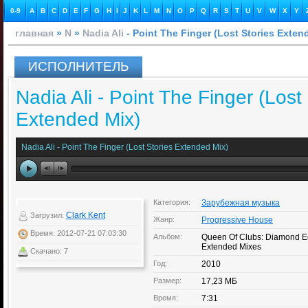
0-9
A
B
C
D
E
F
G
H
I
J
K
L
M
N
O
P
Q
R
S
T
U
V
W
X
Y
главная
»
N
»
Nadia Ali
- Point The Finger (Lost Stories Exten
ИСПОЛНИТЕЛЬ
Nadia Ali - Point The Finger (Lost
Extended Mix)
Nadia Ali - Point The Finger (Lost Stories Extended Mix)
Категория:
Зарубежная музыка
Clark Kent
Загрузил:
Жанр:
Progressive House
Время: 2012-07-21 07:03:30
Альбом:
Queen Of Clubs: Diamond Ed
Extended Mixes
Скачано: 7
Год:
2010
Размер:
17,23 МБ
Время:
7:31