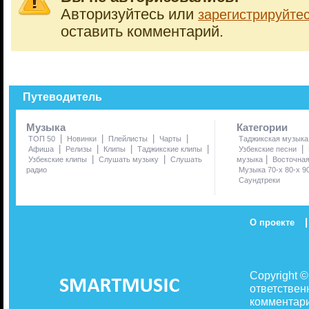
Авторизуйтесь или
зарегистрируйте
оставить комментарий.
Путеводитель
Музыка
Категории
|
|
|
|
ТОП 50
Новинки
Плейлисты
Чарты
Таджикская музыка
|
|
|
|
|
Афиша
Релизы
Клипы
Таджикские клипы
Узбекские песни
|
|
|
Узбекские клипы
Слушать музыку
Слушать
музыка
Восточна
радио
Музыка 70-х 80-х 9
Саундтреки
|
О проекте
Copyright 
ответствен
комментари