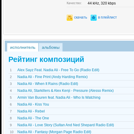
Качество:
44 kHz, 320 kbps
скачать
в плейлист
исполнитель
альбомы
Рейтинг композиций
Alex Sayz Feat. Nadia Ali - Free To Go (Radio Edit)
1
Nadia Ali - Fine Print (Andy Harding Remix)
2
Nadia Ali - When It Rains (Radio Edit)
3
Nadia Ali, Starkillers & Alex Kenji - Pressure (Alesso Remix)
4
Armin Van Buuren feat. Nadia Ali - Who Is Watching
5
Nadia Ali - Kiss You
6
Nadia Ali - Rebel
7
Nadia Ali - The One
8
Nadia Ali - Love Story (Sultan And Ned Shepard Radio Edit)
9
Nadia Ali - Fantasy (Morgan Page Radio Edit)
10