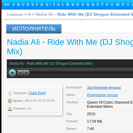
0-9
A
B
C
D
E
F
G
H
I
J
K
L
M
N
O
P
Q
R
S
T
U
V
W
X
Y
главная
»
N
»
Nadia Ali
- Ride With Me (DJ Shogun Extended M
ИСПОЛНИТЕЛЬ
Nadia Ali - Ride With Me (DJ Sh
Mix)
Nadia Ali - Ride With Me (DJ Shogun Extended Mix)
Категория:
Зарубежная музыка
Clark Kent
Загрузил:
Жанр:
Progressive House
Время: 2012-07-21 07:15:24
Альбом:
Queen Of Clubs: Diamond Ed
Extended Mixes
Скачано: 19
Год:
2010
Размер:
17,59 МБ
Время:
7:40