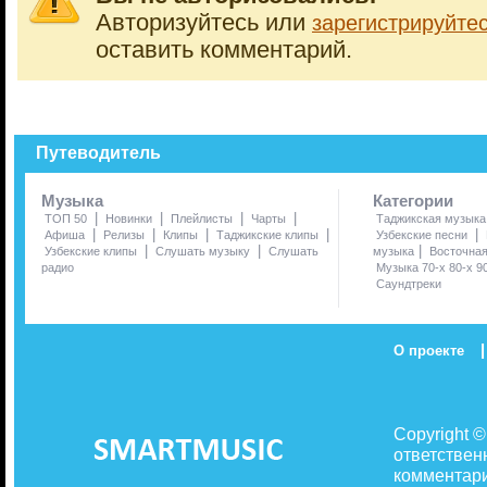
Авторизуйтесь или
зарегистрируйте
оставить комментарий.
Путеводитель
Музыка
Категории
|
|
|
|
ТОП 50
Новинки
Плейлисты
Чарты
Таджикская музыка
|
|
|
|
|
Афиша
Релизы
Клипы
Таджикские клипы
Узбекские песни
|
|
|
Узбекские клипы
Слушать музыку
Слушать
музыка
Восточна
радио
Музыка 70-х 80-х 9
Саундтреки
|
О проекте
Copyright 
ответствен
комментари