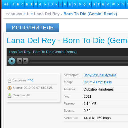
0-9
A
B
C
D
E
F
G
H
I
J
K
L
M
N
O
P
Q
R
S
T
U
V
W
X
Y
главная
»
L
»
Lana Del Rey
- Born To Die (Gemini Remix)
ИСПОЛНИТЕЛЬ
Lana Del Rey - Born To Die (Gem
Lana Del Rey - Born To Die (Gemini Remix)
Категория:
Зарубежная музыка
ring
Загрузил:
Жанр:
Drum &amp; Bass
Время: 2012-09-07 18:17:25
Альбом:
Dubstep Ringtones
Скачано: 46
Год:
2011
Размер:
1,14 МБ
Время:
0:59
Качество:
44 kHz, 159 kbps