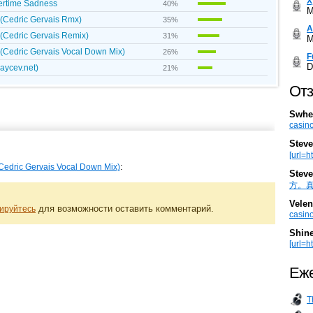
Х
ertime Sadness
40%
M
(Cedric Gervais Rmx)
35%
А
(Cedric Gervais Remix)
31%
M
(Cedric Gervais Vocal Down Mix)
26%
F
D
aycev.net)
21%
Отз
Swhe
casino
Steve
[url=h
:
edric Gervais Vocal Down Mix)
Steve
方。真棒。
Velen
для возможности оставить комментарий.
ируйтесь
casino
Shin
[url=ht
Еже
T