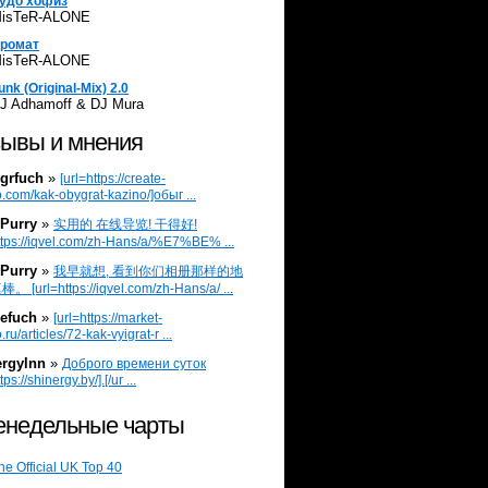
удо хофиз
isTeR-ALONE
ромат
isTeR-ALONE
unk (Original-Mix) 2.0
J Adhamoff & DJ Mura
ывы и мнения
grfuch
»
[url=https://create-
.com/kak-obygrat-kazino/]обыг ...
Purry
»
实用的 在线导览! 干得好!
ttps://iqvel.com/zh-Hans/a/%E7%BE% ...
Purry
»
我早就想, 看到你们相册那样的地
 [url=https://iqvel.com/zh-Hans/a/ ...
efuch
»
[url=https://market-
.ru/articles/72-kak-vyigrat-r ...
ergylnn
»
Доброго времени суток
tps://shinergy.by/].[/ur ...
недельные чарты
he Official UK Top 40