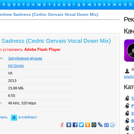
P
Q
R
S
T
U
V
W
X
Y
Z
А
Б
В
Г
Д
Е
Ж
З
И
К
Л
М
Н
О
П
rtime Sadness (Cedric Gervais Vocal Down Mix)
Ре
Ка
 Sadness (Cedric Gervais Vocal Down Mix)
о установить
Adobe Flash Player
.
ия:
Зарубежная музыка
Бу
Hit Single
Н
VA
альб
2013
Кат
15,88 МБ
6:55
Т
о:
48 kHz, 320 kbps
Р
З
ачать
в плейлист
В
У