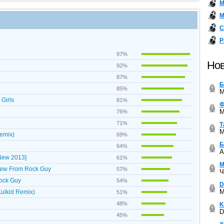
М
М
С
Р
97%
Нов
92%
87%
Б
85%
M
Girls
81%
Ф
M
76%
71%
Т
M
Remix)
69%
Б
64%
A
New 2013]
61%
М
 New From Rock Guy
57%
Ч
Rock Guy
54%
D
M
Kulkid Remix)
51%
48%
K
D
45%