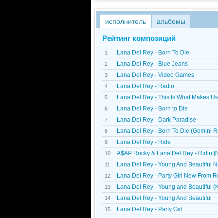
исполнитель
альбомы
Рейтинг композиций
Lana Del Rey - Born To Die
1
Lana Del Rey - Blue Jeans
2
Lana Del Rey - Video Games
3
Lana Del Rey - Radio
4
Lana Del Rey - This Is What Makes Us 
5
Lana Del Rey - Born to Die
6
Lana Del Rey - Dark Paradise
7
Lana Del Rey - Born To Die (Gemini 
8
Lana Del Rey - Ride
9
A$AP Rocky & Lana Del Rey - Ridin [
10
Lana Del Rey - Young And Beautiful
11
Lana Del Rey - Party Girl New From 
12
Lana Del Rey - Young and Beautiful (
13
Lana Del Rey - Young And Beautiful
14
Lana Del Rey - Party Girl
15