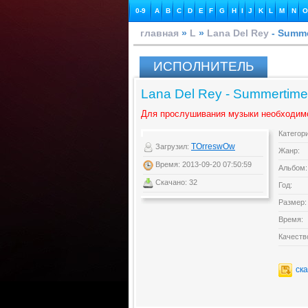
0-9
A
B
C
D
E
F
G
H
I
J
K
L
M
N
O
главная
»
L
»
Lana Del Rey
- Summe
ИСПОЛНИТЕЛЬ
Lana Del Rey - Summertime
Для прослушивания музыки необходим
Категор
TOrreswOw
Загрузил:
Жанр:
Время: 2013-09-20 07:50:59
Альбом:
Скачано: 32
Год:
Размер:
Время:
Качеств
ск