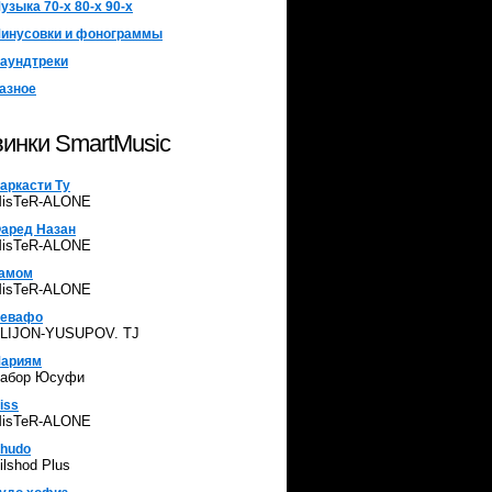
узыка 70-х 80-х 90-х
инусовки и фонограммы
аундтреки
азное
инки SmartMusic
аркасти Ту
isTeR-ALONE
аред Назан
isTeR-ALONE
амом
isTeR-ALONE
евафо
LIJON-YUSUPOV. TJ
ариям
абор Юсуфи
iss
isTeR-ALONE
hudo
ilshod Plus