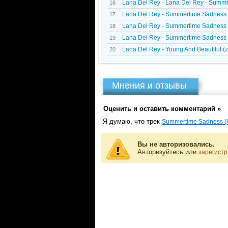
Lana Del Rey - Lana Del Rey - Summ
16
Lana Del Rey - Summertime Sadness 
17
Lana Del Rey - Summertime Sadness 
18
Lana Del Rey - Summertime Sadness 
19
Lana Del Rey - Young And Beautiful (z
20
Мнения и отзывы
Оценить и оставить комментарий »
Я думаю, что трек
Summertime Sadness (C
Вы не авторизовались.
Авторизуйтесь или
зарегистр