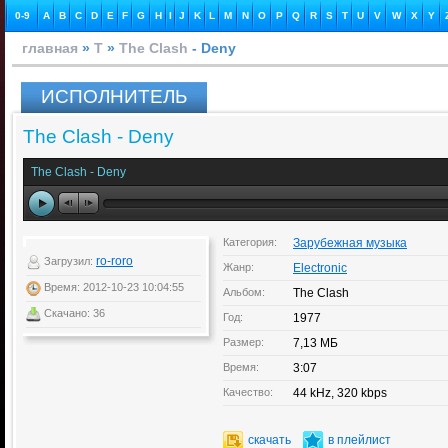
0-9
A
B
C
D
E
F
G
H
I
J
K
L
M
N
O
P
Q
R
S
T
U
V
W
X
Y
главная
»
T
»
The Clash
- Deny
ИСПОЛНИТЕЛЬ
The Clash - Deny
The Clash - Deny
Категория:
Зарубежная музыка
ro-roro
Загрузил:
Жанр:
Electronic
Время: 2012-10-23 10:04:55
Альбом:
The Clash
Скачано: 36
Год:
1977
Размер:
7,13 МБ
Время:
3:07
Качество:
44 kHz, 320 kbps
скачать
в плейлист