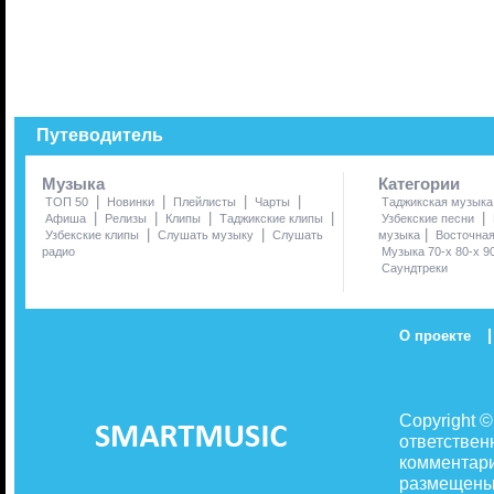
Путеводитель
Музыка
Категории
|
|
|
|
ТОП 50
Новинки
Плейлисты
Чарты
Таджикская музыка
|
|
|
|
|
Афиша
Релизы
Клипы
Таджикские клипы
Узбекские песни
|
|
|
Узбекские клипы
Слушать музыку
Слушать
музыка
Восточна
радио
Музыка 70-х 80-х 9
Саундтреки
|
О проекте
Copyright 
ответствен
комментари
размещены 