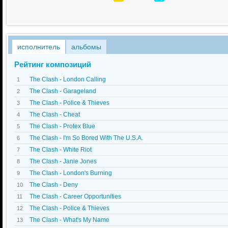
исполнитель
альбомы
Рейтинг композиций
The Clash - London Calling
1
The Clash - Garageland
2
The Clash - Police & Thieves
3
The Clash - Cheat
4
The Clash - Protex Blue
5
The Clash - I'm So Bored With The U.S.A.
6
The Clash - White Riot
7
The Clash - Janie Jones
8
The Clash - London's Burning
9
The Clash - Deny
10
The Clash - Career Opportunities
11
The Clash - Police & Thieves
12
The Clash - What's My Name
13