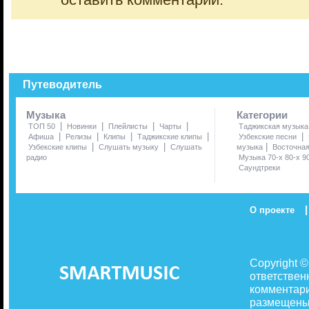
оставить комментарий.
Путеводитель
Музыка
Категории
|
|
|
|
ТОП 50
Новинки
Плейлисты
Чарты
Таджикская музыка
|
|
|
|
|
Афиша
Релизы
Клипы
Таджикские клипы
Узбекские песни
|
|
|
Узбекские клипы
Слушать музыку
Слушать
музыка
Восточна
радио
Музыка 70-х 80-х 9
Саундтреки
|
О проекте
Copyright 
ответствен
комментари
размещены 