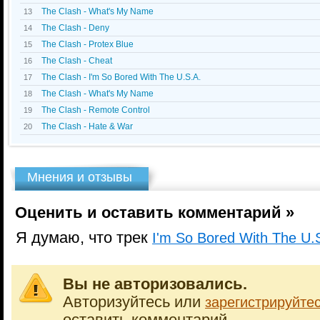
The Clash - What's My Name
13
The Clash - Deny
14
The Clash - Protex Blue
15
The Clash - Cheat
16
The Clash - I'm So Bored With The U.S.A.
17
The Clash - What's My Name
18
The Clash - Remote Control
19
The Clash - Hate & War
20
Мнения и отзывы
Оценить и оставить комментарий »
Я думаю, что трек
I'm So Bored With The U.
Вы не авторизовались.
Авторизуйтесь или
зарегистрируйте