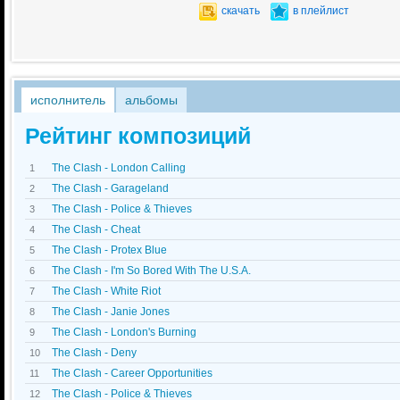
скачать
в плейлист
исполнитель
альбомы
Рейтинг композиций
The Clash - London Calling
1
The Clash - Garageland
2
The Clash - Police & Thieves
3
The Clash - Cheat
4
The Clash - Protex Blue
5
The Clash - I'm So Bored With The U.S.A.
6
The Clash - White Riot
7
The Clash - Janie Jones
8
The Clash - London's Burning
9
The Clash - Deny
10
The Clash - Career Opportunities
11
The Clash - Police & Thieves
12