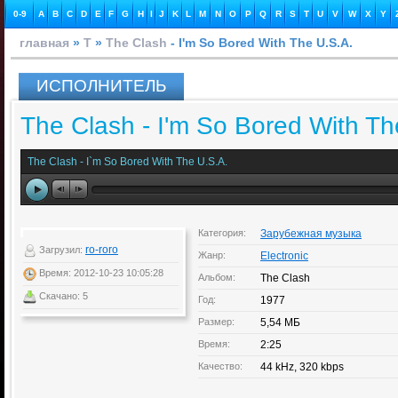
0-9
A
B
C
D
E
F
G
H
I
J
K
L
M
N
O
P
Q
R
S
T
U
V
W
X
Y
главная
»
T
»
The Clash
- I'm So Bored With The U.S.A.
ИСПОЛНИТЕЛЬ
The Clash - I'm So Bored With Th
The Clash - I`m So Bored With The U.S.A.
Категория:
Зарубежная музыка
ro-roro
Загрузил:
Жанр:
Electronic
Время: 2012-10-23 10:05:28
Альбом:
The Clash
Скачано: 5
Год:
1977
Размер:
5,54 МБ
Время:
2:25
Качество:
44 kHz, 320 kbps