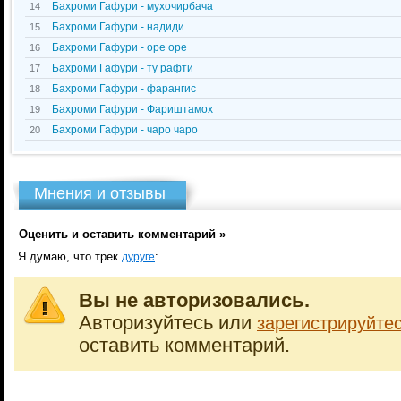
Бахроми Гафури - мухочирбача
14
Бахроми Гафури - надиди
15
Бахроми Гафури - оре оре
16
Бахроми Гафури - ту рафти
17
Бахроми Гафури - фарангис
18
Бахроми Гафури - Фариштамох
19
Бахроми Гафури - чаро чаро
20
Мнения и отзывы
Оценить и оставить комментарий »
Я думаю, что трек
:
дуруге
Вы не авторизовались.
Авторизуйтесь или
зарегистрируйте
оставить комментарий.