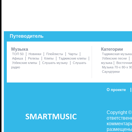
Путеводитель
Музыка
Категории
|
|
|
|
ТОП 50
Новинки
Плейлисты
Чарты
Таджикская музыка
|
|
|
|
|
Афиша
Релизы
Клипы
Таджикские клипы
Узбекские песни
|
|
|
Узбекские клипы
Слушать музыку
Слушать
музыка
Восточна
радио
Музыка 70-х 80-х 9
Саундтреки
|
О проекте
Copyright 
ответствен
комментари
размещены 