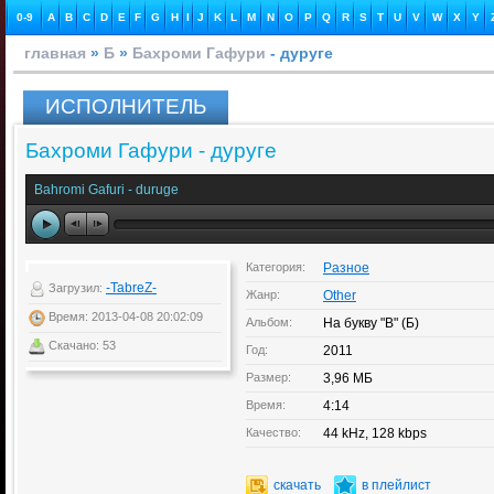
0-9
A
B
C
D
E
F
G
H
I
J
K
L
M
N
O
P
Q
R
S
T
U
V
W
X
Y
главная
»
Б
»
Бахроми Гафури
- дуруге
ИСПОЛНИТЕЛЬ
Бахроми Гафури - дуруге
Bahromi Gafuri - duruge
Категория:
Разное
-TabreZ-
Загрузил:
Жанр:
Other
Время: 2013-04-08 20:02:09
Альбом:
На букву "B" (Б)
Скачано: 53
Год:
2011
Размер:
3,96 МБ
Время:
4:14
Качество:
44 kHz, 128 kbps
скачать
в плейлист