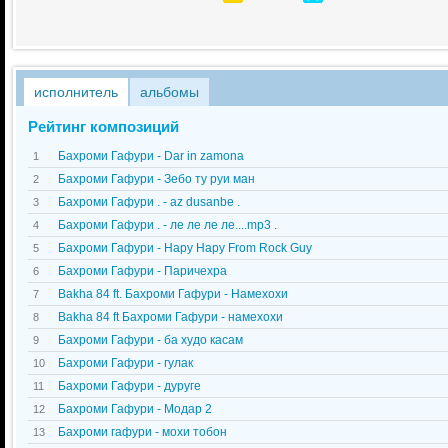
исполнитель
альбомы
Рейтинг композиций
Бахроми Гафури - Dar in zamona
1
Бахроми Гафури - Зебо ту руи ман
2
Бахроми Гафури . - az dusanbe .
3
Бахроми Гафури . - ле ле ле ле....mp3 .
4
Бахроми Гафури - Нару Нару From Rock Guy
5
Бахроми Гафури - Паричехра
6
Bakha 84 ft. Бахроми Гафури - Намехохи
7
Bakha 84 ft Бахроми Гафури - намехохи
8
Бахроми Гафури - ба худо касам
9
Бахроми Гафури - гулак
10
Бахроми Гафури - дуруге
11
Бахроми Гафури - Модар 2
12
Бахроми гафури - мохи тобон
13