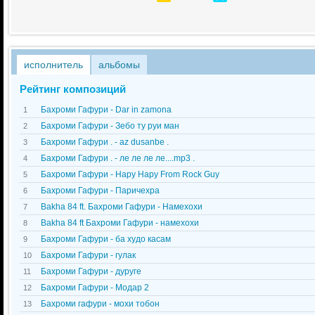
исполнитель
альбомы
Рейтинг композиций
Бахроми Гафури - Dar in zamona
1
Бахроми Гафури - Зебо ту руи ман
2
Бахроми Гафури . - az dusanbe .
3
Бахроми Гафури . - ле ле ле ле....mp3 .
4
Бахроми Гафури - Нару Нару From Rock Guy
5
Бахроми Гафури - Паричехра
6
Bakha 84 ft. Бахроми Гафури - Намехохи
7
Bakha 84 ft Бахроми Гафури - намехохи
8
Бахроми Гафури - ба худо касам
9
Бахроми Гафури - гулак
10
Бахроми Гафури - дуруге
11
Бахроми Гафури - Модар 2
12
Бахроми гафури - мохи тобон
13