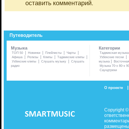
оставить комментарий.
Путеводитель
Музыка
Категории
|
|
|
|
ТОП 50
Новинки
Плейлисты
Чарты
Таджикская музыка
|
|
|
|
|
Афиша
Релизы
Клипы
Таджикские клипы
Узбекские песни
|
|
|
Узбекские клипы
Слушать музыку
Слушать
музыка
Восточна
радио
Музыка 70-х 80-х 9
Саундтреки
|
О проекте
Copyright 
ответствен
комментари
размещены 