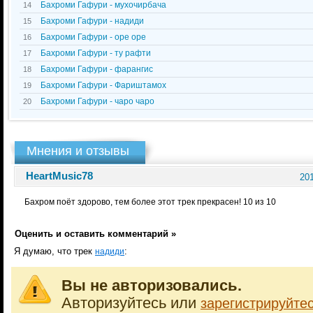
Бахроми Гафури - мухочирбача
14
Бахроми Гафури - надиди
15
Бахроми Гафури - оре оре
16
Бахроми Гафури - ту рафти
17
Бахроми Гафури - фарангис
18
Бахроми Гафури - Фариштамох
19
Бахроми Гафури - чаро чаро
20
Мнения и отзывы
HeartMusic78
201
Бахром поёт здорово, тем более этот трек прекрасен! 10 из 10
Оценить и оставить комментарий »
Я думаю, что трек
:
надиди
Вы не авторизовались.
Авторизуйтесь или
зарегистрируйте