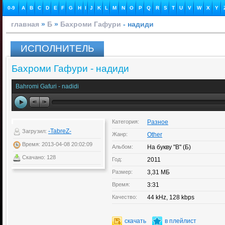
0-9
A
B
C
D
E
F
G
H
I
J
K
L
M
N
O
P
Q
R
S
T
U
V
W
X
Y
главная
»
Б
»
Бахроми Гафури
- надиди
ИСПОЛНИТЕЛЬ
Бахроми Гафури - надиди
Bahromi Gafuri - nadidi
Категория:
Разное
-TabreZ-
Загрузил:
Жанр:
Other
Время: 2013-04-08 20:02:09
Альбом:
На букву "B" (Б)
Скачано: 128
Год:
2011
Размер:
3,31 МБ
Время:
3:31
Качество:
44 kHz, 128 kbps
скачать
в плейлист