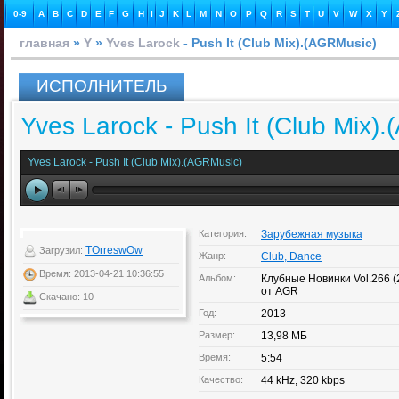
0-9
A
B
C
D
E
F
G
H
I
J
K
L
M
N
O
P
Q
R
S
T
U
V
W
X
Y
главная
»
Y
»
Yves Larock
- Push It (Club Mix).(AGRMusic)
ИСПОЛНИТЕЛЬ
Yves Larock - Push It (Club Mix)
Yves Larock - Push It (Club Mix).(AGRMusic)
Категория:
Зарубежная музыка
TOrreswOw
Загрузил:
Жанр:
Club, Dance
Время: 2013-04-21 10:36:55
Альбом:
Клубные Новинки Vol.266 
от AGR
Скачано: 10
Год:
2013
Размер:
13,98 МБ
Время:
5:54
Качество:
44 kHz, 320 kbps