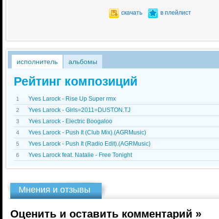
скачать
в плейлист
исполнитель
альбомы
Рейтинг композиций
Yves Larock - Rise Up Super rmx
1
Yves Larock - Girls=2011=DUSTON.TJ
2
Yves Larock - Electric Boogaloo
3
Yves Larock - Push It (Club Mix).(AGRMusic)
4
Yves Larock - Push It (Radio Edit).(AGRMusic)
5
Yves Larock feat. Natalie - Free Tonight
6
Мнения и отзывы
Оценить и оставить комментарий »