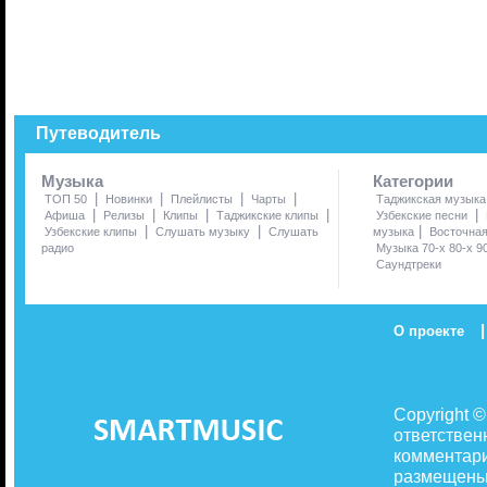
Путеводитель
Музыка
Категории
|
|
|
|
ТОП 50
Новинки
Плейлисты
Чарты
Таджикская музыка
|
|
|
|
|
Афиша
Релизы
Клипы
Таджикские клипы
Узбекские песни
|
|
|
Узбекские клипы
Слушать музыку
Слушать
музыка
Восточна
радио
Музыка 70-х 80-х 9
Саундтреки
|
О проекте
Copyright 
ответствен
комментари
размещены 