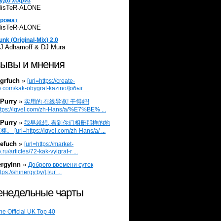
удо хофиз
isTeR-ALONE
ромат
isTeR-ALONE
unk (Original-Mix) 2.0
J Adhamoff & DJ Mura
ывы и мнения
grfuch
»
[url=https://create-
.com/kak-obygrat-kazino/]обыг ...
Purry
»
实用的 在线导览! 干得好!
ttps://iqvel.com/zh-Hans/a/%E7%BE% ...
Purry
»
我早就想, 看到你们相册那样的地
 [url=https://iqvel.com/zh-Hans/a/ ...
efuch
»
[url=https://market-
.ru/articles/72-kak-vyigrat-r ...
ergylnn
»
Доброго времени суток
tps://shinergy.by/].[/ur ...
недельные чарты
he Official UK Top 40