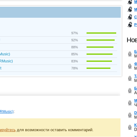
М
М
С
Р
97%
Нов
J
92%
88%
Б
Music)
85%
M
GRMusic)
83%
Ф
M
t
78%
Т
M
Б
A
М
Ч
:
GRMusic)
D
M
K
D
для возможности оставить комментарий.
ируйтесь