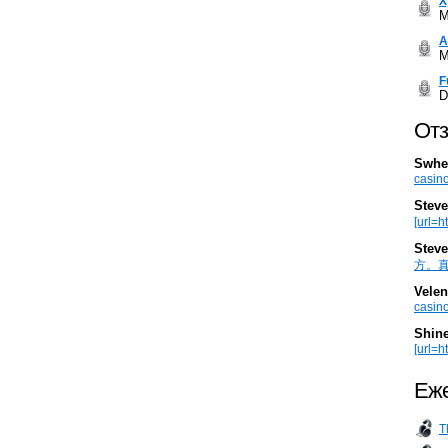
Х
M
А
M
F
D
Отз
Swhe
casino
Steve
[url=h
Steve
方。真棒。
Velen
casino
Shin
[url=ht
Еже
T