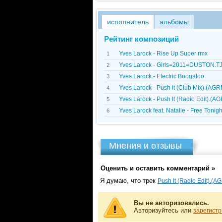
исполнитель
альбомы
Рейтинг композиций
Yves Larock - Rise Up Super rmx
1
Yves Larock - Girls=2011=DUSTON.T
2
Yves Larock - Electric Boogaloo
3
Yves Larock - Push It (Club Mix).(AGR
4
Yves Larock - Push It (Radio Edit).(A
5
Yves Larock feat. Natalie - Free Tonigh
6
Мнения и отзывы
Оценить и оставить комментарий »
Я думаю, что трек
Push It (Radio Edit).(A
Вы не авторизовались.
Авторизуйтесь или
зарегистр