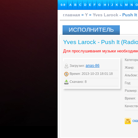
0-9
A
B
C
D
E
F
G
H
I
J
K
L
M
N
O
главная
»
Y
»
Yves Larock
- Push It
ИСПОЛНИТЕЛЬ
Yves Larock - Push It (Radi
Для прослушивания музыки необходим
Категор
anas-86
Загрузил:
Жанр:
Время: 2013-10-23 18:01:18
Альбом:
Скачано: 8
Год:
Размер:
Время:
Качеств
ск