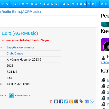
P
Q
R
S
T
U
V
W
X
Y
Z
А
Б
В
Г
Д
Е
Ж
З
И
К
Л
М
Н
О
П
 (Radio Edit).(AGRMusic)
Ре
Ка
o Edit).(AGRMusic)
о установить
Adobe Flash Player
.
ия:
Зарубежная музыка
Бу
Club, Dance
Н
Kлубные Новинки 2013-6
альб
2013
Кат
7,21 МБ
2:57
Т
о:
44 kHz, 320 kbps
Р
З
ачать
в плейлист
В
У