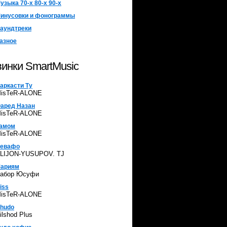
узыка 70-х 80-х 90-х
инусовки и фонограммы
аундтреки
азное
инки SmartMusic
аркасти Ту
isTeR-ALONE
аред Назан
isTeR-ALONE
амом
isTeR-ALONE
евафо
LIJON-YUSUPOV. TJ
ариям
абор Юсуфи
iss
isTeR-ALONE
hudo
ilshod Plus