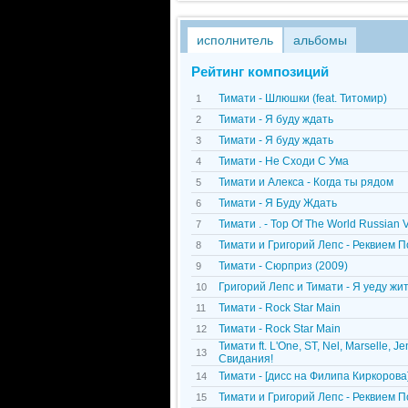
исполнитель
альбомы
Рейтинг композиций
Тимати - Шлюшки (feat. Титомир)
1
Тимати - Я буду ждать
2
Тимати - Я буду ждать
3
Тимати - Не Сходи С Ума
4
Тимати и Алекса - Когда ты рядом
5
Тимати - Я Буду Ждать
6
Тимати . - Top Of The World Russian V
7
Тимати и Григорий Лепс - Реквием 
8
Тимати - Сюрприз (2009)
9
Григорий Лепс и Тимати - Я уеду жи
10
Тимати - Rock Star Main
11
Тимати - Rock Star Main
12
Тимати ft. L'One, ST, Nel, Marselle,
13
Свидания!
Тимати - [дисс на Филипа Киркорова
14
Тимати и Григорий Лепс - Реквием 
15