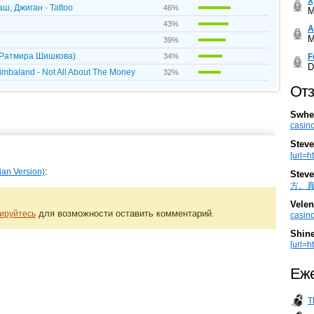
Х
ш, Джиган - Tattoo
46%
M
43%
А
M
39%
и Ратмира Шишкова)
F
34%
D
imbaland - Not All About The Money
32%
Отз
Swhe
casino
Steve
[url=h
:
ian Version)
Steve
方。真棒。
Velen
для возможности оставить комментарий.
ируйтесь
casino
Shin
[url=ht
Еже
T