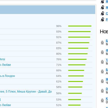
М
М
С
Р
96%
Нов
93%
91%
Б
87%
M
83%
Ф
M
80%
ersi
76%
Т
M
По Любви
71%
Б
66%
A
ть в Лондон
64%
М
61%
Ч
58%
D
 Jenee, 5 Плюх, Миша Крупин - Давай, До
M
56%
K
]
53%
D
По Любви
51%