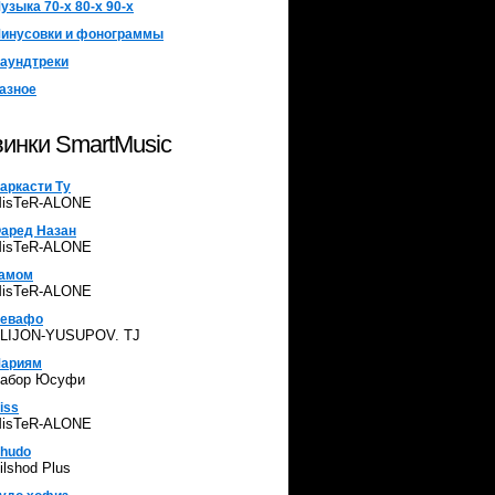
узыка 70-х 80-х 90-х
инусовки и фонограммы
аундтреки
азное
инки SmartMusic
аркасти Ту
isTeR-ALONE
аред Назан
isTeR-ALONE
амом
isTeR-ALONE
евафо
LIJON-YUSUPOV. TJ
ариям
абор Юсуфи
iss
isTeR-ALONE
hudo
ilshod Plus