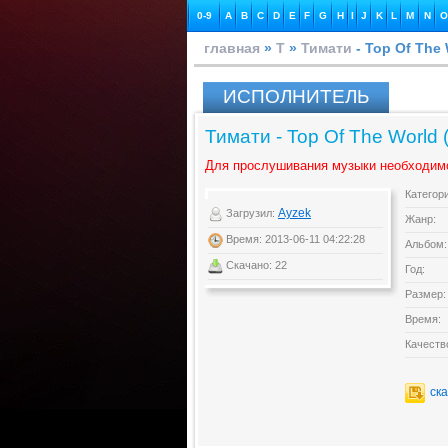
0-9
A
B
C
D
E
F
G
H
I
J
K
L
M
N
O
главная
»
Т
»
Тимати
- Top Of The 
ИСПОЛНИТЕЛЬ
Тимати - Top Of The World 
Для прослушивания музыки необходим
Категор
Ayzek
Загрузил:
Жанр:
Время: 2013-06-11 04:22:28
Альбом:
Скачано: 22
Год:
Размер:
Время:
Качеств
ск