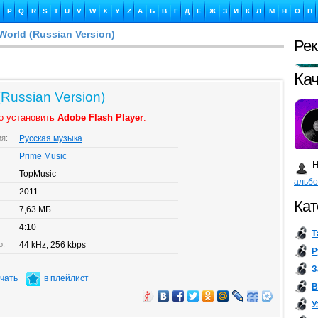
P
Q
R
S
T
U
V
W
X
Y
Z
А
Б
В
Г
Д
Е
Ж
З
И
К
Л
М
Н
О
П
World (Russian Version)
Ре
Ка
(Russian Version)
о установить
Adobe Flash Player
.
ия:
Русская музыка
Бу
Prime Music
Н
TopMusic
альб
2011
Кат
7,63 МБ
4:10
Т
о:
44 kHz, 256 kbps
Р
З
ачать
в плейлист
В
У