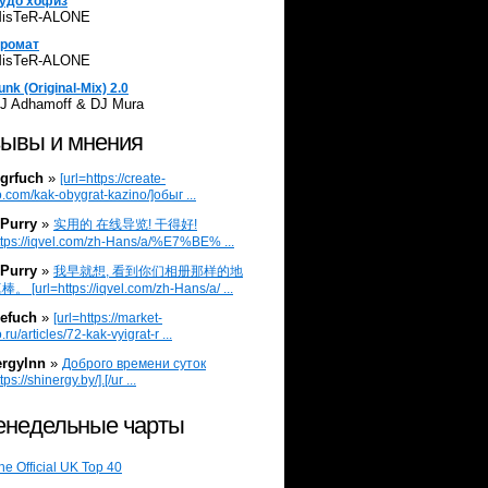
удо хофиз
isTeR-ALONE
ромат
isTeR-ALONE
unk (Original-Mix) 2.0
J Adhamoff & DJ Mura
ывы и мнения
grfuch
»
[url=https://create-
.com/kak-obygrat-kazino/]обыг ...
Purry
»
实用的 在线导览! 干得好!
ttps://iqvel.com/zh-Hans/a/%E7%BE% ...
Purry
»
我早就想, 看到你们相册那样的地
 [url=https://iqvel.com/zh-Hans/a/ ...
efuch
»
[url=https://market-
.ru/articles/72-kak-vyigrat-r ...
ergylnn
»
Доброго времени суток
tps://shinergy.by/].[/ur ...
недельные чарты
he Official UK Top 40