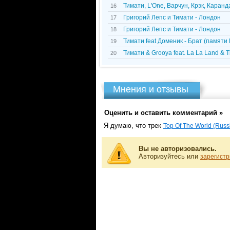
Тимати, L'One, Варчун, Крэк, Каранда
16
Григорий Лепс и Тимати - Лондон
17
Григорий Лепс и Тимати - Лондон
18
Тимати feat Доменик - Брат (памят
19
Тимати & Grooya feat. La La Land & T
20
Мнения и отзывы
Оценить и оставить комментарий »
Я думаю, что трек
Top Of The World (Russ
Вы не авторизовались.
Авторизуйтесь или
зарегистр