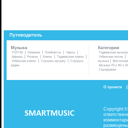
Путеводитель
Музыка
Категории
|
|
|
|
ТОП 50
Новинки
Плейлисты
Чарты
Таджикская музыка
|
|
|
|
|
Афиша
Релизы
Клипы
Таджикские клипы
Узбекские песни
|
|
|
Узбекские клипы
Слушать музыку
Слушать
музыка
Восточна
радио
Музыка 70-х 80-х 9
Саундтреки
|
О проекте
Copyright 
ответствен
комментари
размещены 