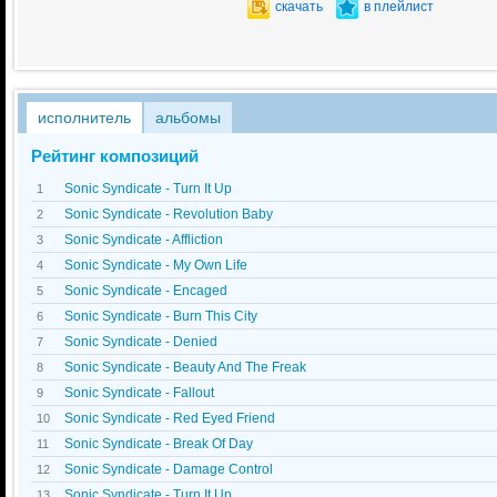
скачать
в плейлист
исполнитель
альбомы
Рейтинг композиций
Sonic Syndicate - Turn It Up
1
Sonic Syndicate - Revolution Baby
2
Sonic Syndicate - Affliction
3
Sonic Syndicate - My Own Life
4
Sonic Syndicate - Encaged
5
Sonic Syndicate - Burn This City
6
Sonic Syndicate - Denied
7
Sonic Syndicate - Beauty And The Freak
8
Sonic Syndicate - Fallout
9
Sonic Syndicate - Red Eyed Friend
10
Sonic Syndicate - Break Of Day
11
Sonic Syndicate - Damage Control
12
Sonic Syndicate - Turn It Up
13