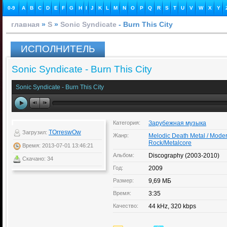
0-9
A
B
C
D
E
F
G
H
I
J
K
L
M
N
O
P
Q
R
S
T
U
V
W
X
Y
главная
»
S
»
Sonic Syndicate
- Burn This City
ИСПОЛНИТЕЛЬ
Sonic Syndicate - Burn This City
Sonic Syndicate - Burn This City
Категория:
Зарубежная музыка
TOrreswOw
Загрузил:
Жанр:
Melodic Death Metal / Mode
Rock/Metalcore
Время: 2013-07-01 13:46:21
Альбом:
Discography (2003-2010)
Скачано: 34
Год:
2009
Размер:
9,69 МБ
Время:
3:35
Качество:
44 kHz, 320 kbps