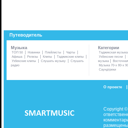
Путеводитель
Музыка
Категории
|
|
|
|
ТОП 50
Новинки
Плейлисты
Чарты
Таджикская музыка
|
|
|
|
|
Афиша
Релизы
Клипы
Таджикские клипы
Узбекские песни
|
|
|
Узбекские клипы
Слушать музыку
Слушать
музыка
Восточна
радио
Музыка 70-х 80-х 9
Саундтреки
|
О проекте
Copyright 
ответствен
комментари
размещены 