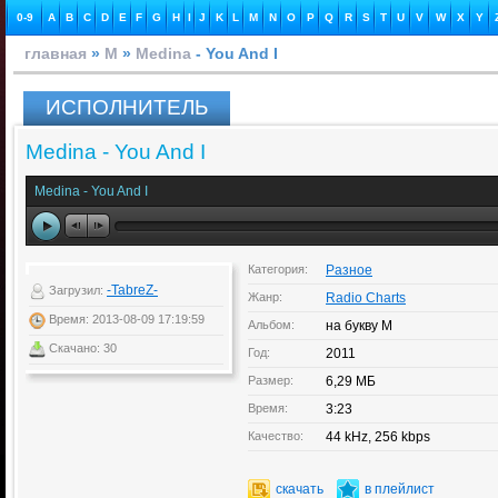
0-9
A
B
C
D
E
F
G
H
I
J
K
L
M
N
O
P
Q
R
S
T
U
V
W
X
Y
главная
»
M
»
Medina
- You And I
ИСПОЛНИТЕЛЬ
Medina - You And I
Medina - You And I
Категория:
Разное
-TabreZ-
Загрузил:
Жанр:
Radio Charts
Время: 2013-08-09 17:19:59
Альбом:
на букву M
Скачано: 30
Год:
2011
Размер:
6,29 МБ
Время:
3:23
Качество:
44 kHz, 256 kbps
скачать
в плейлист