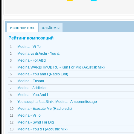
исполнитель
альбомы
Рейтинг композиций
Medina - Vi To
1
Medina vs dj Archi - You & I
2
Medina - For Altid
3
Medina WAP.BITMOB.RU - Kun For Mig (Akustisk Mix)
4
Medina - You and I (Radio Edit)
5
Medina - Ensom
6
Medina - Addiction
7
Medina - You And I
8
Youssoupha feat Sinik, Medina - Ampprentissage
9
Medina - Execute Me (Radio edit)
10
Medina - Vi To
11
Medina - Synd For Dig
12
Medina - You & I (Acoustic Mix)
13