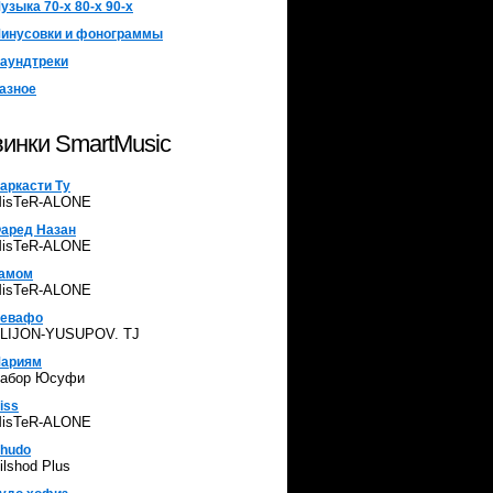
узыка 70-х 80-х 90-х
инусовки и фонограммы
аундтреки
азное
инки SmartMusic
аркасти Ту
isTeR-ALONE
аред Назан
isTeR-ALONE
амом
isTeR-ALONE
евафо
LIJON-YUSUPOV. TJ
ариям
абор Юсуфи
iss
isTeR-ALONE
hudo
ilshod Plus