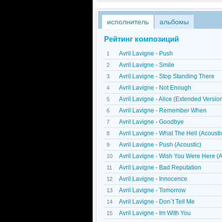
исполнитель
альбомы
Рейтинг композиций
Avril Lavigne - Push
1
Avril Lavigne - Smile
2
Avril Lavigne - Stop Standing There
3
Avril Lavigne - Not Enough
4
Avril Lavigne - Alice (Extended Versio
5
Avril Lavigne - Remember When
6
Avril Lavigne - Goodbye
7
Avril Lavigne - What The Hell (Acousti
8
Avril Lavigne - Push (Acoustic)
9
Avril Lavigne - Wish You Were Here (A
10
Avril Lavigne - Bad Reputation
11
Avril Lavigne - Innocence
12
Avril Lavigne - Tomorrow
13
Avril Lavigne - Don`t Tell Me
14
Avril Lavigne - Im With You
15