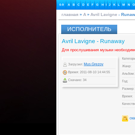
0-9
A
B
C
D
E
F
G
H
I
J
K
L
M
N
O
главная
»
A
»
Avril Lavigne
- Runa
ИСПОЛНИТЕЛЬ
Avril Lavigne - Runaway
Для прослушивания музыки необходим
Категор
Mus.Grezov
Загрузил:
Жанр:
Время: 2011-08-10 14:44:55
Альбом:
Скачано: 34
Год:
Размер:
Время:
Качеств
ск