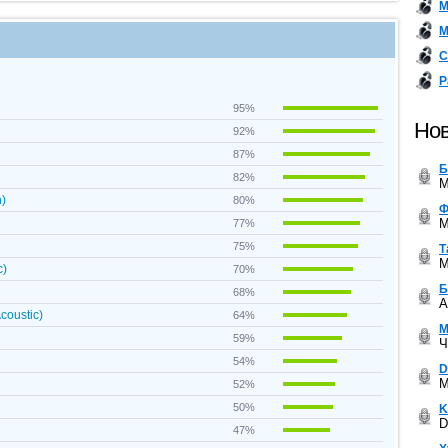
М
М
С
Р
95%
Нов
92%
87%
Б
82%
M
n)
80%
Ф
M
77%
75%
Т
M
c)
70%
Б
68%
A
coustic)
64%
М
59%
Ч
54%
D
M
52%
50%
K
D
47%