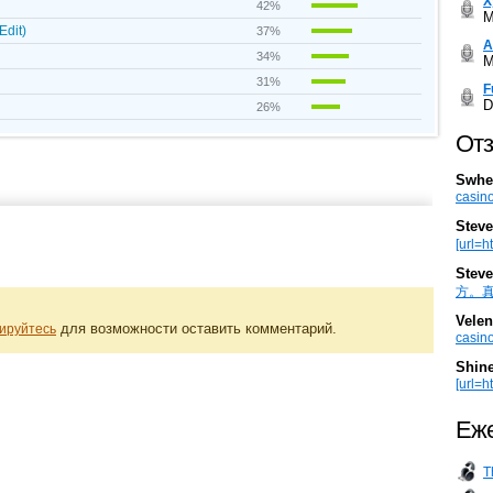
Х
42%
M
Edit)
37%
А
34%
M
31%
F
D
26%
Отз
Swhe
casino
Steve
[url=h
Steve
方。真棒。
Velen
для возможности оставить комментарий.
ируйтесь
casino
Shin
[url=ht
Еже
T