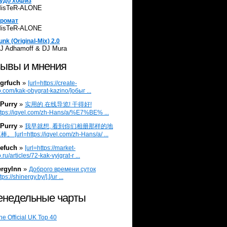
удо хофиз
isTeR-ALONE
ромат
isTeR-ALONE
unk (Original-Mix) 2.0
J Adhamoff & DJ Mura
ывы и мнения
grfuch
»
[url=https://create-
.com/kak-obygrat-kazino/]обыг ...
Purry
»
实用的 在线导览! 干得好!
ttps://iqvel.com/zh-Hans/a/%E7%BE% ...
Purry
»
我早就想, 看到你们相册那样的地
 [url=https://iqvel.com/zh-Hans/a/ ...
efuch
»
[url=https://market-
.ru/articles/72-kak-vyigrat-r ...
ergylnn
»
Доброго времени суток
tps://shinergy.by/].[/ur ...
недельные чарты
he Official UK Top 40