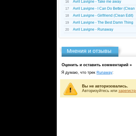
Avril Lavigne - Take me away
16
Avril Lavigne - I Can Do Better (Clean 
17
Avril Lavigne - Girlfriend (Clean Edit)
18
Avril Lavigne - The Best Damn Thing
19
Avril Lavigne - Runaway
20
Мнения и отзывы
Оценить и оставить комментарий »
Я думаю, что трек
:
Runaway
Вы не авторизовались.
Авторизуйтесь или
зарегистр