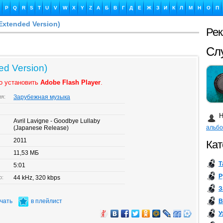
P
Q
R
S
T
U
V
W
X
Y
Z
А
Б
В
Г
Д
Е
Ж
З
И
К
Л
М
Н
О
П
(Extended Version)
Ре
Ка
ded Version)
о установить
Adobe Flash Player
.
ия:
Зарубежная музыка
Бу
Н
Avril Lavigne - Goodbye Lullaby
альб
(Japanese Release)
2011
Кат
11,53 МБ
Т
5:01
Р
о:
44 kHz, 320 kbps
З
В
ачать
в плейлист
У