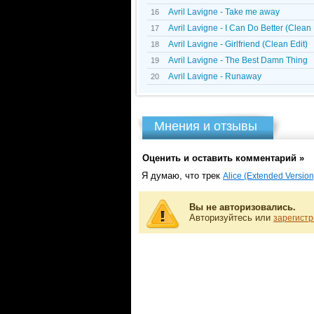
Avril Lavigne - Take me away
16
Avril Lavigne - I Can Do Better (Clean 
17
Avril Lavigne - Girlfriend (Clean Edit)
18
Avril Lavigne - The Best Damn Thing
19
Avril Lavigne - Runaway
20
Мнения и отзывы
Оценить и оставить комментарий »
Я думаю, что трек
Alice (Extended Version
Вы не авторизовались.
Авторизуйтесь или
зарегистр