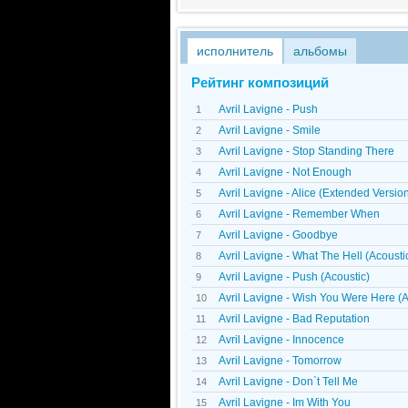
исполнитель
альбомы
Рейтинг композиций
Avril Lavigne - Push
1
Avril Lavigne - Smile
2
Avril Lavigne - Stop Standing There
3
Avril Lavigne - Not Enough
4
Avril Lavigne - Alice (Extended Versio
5
Avril Lavigne - Remember When
6
Avril Lavigne - Goodbye
7
Avril Lavigne - What The Hell (Acousti
8
Avril Lavigne - Push (Acoustic)
9
Avril Lavigne - Wish You Were Here (A
10
Avril Lavigne - Bad Reputation
11
Avril Lavigne - Innocence
12
Avril Lavigne - Tomorrow
13
Avril Lavigne - Don`t Tell Me
14
Avril Lavigne - Im With You
15