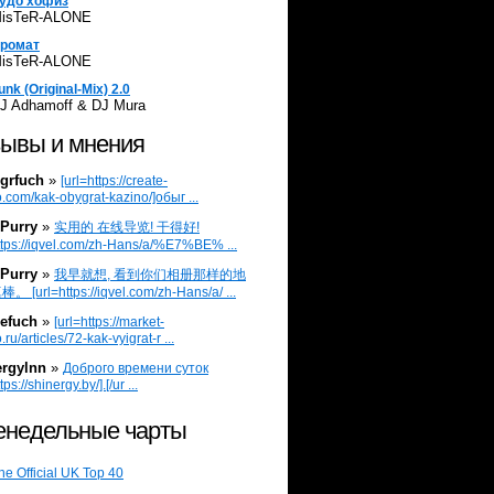
удо хофиз
isTeR-ALONE
ромат
isTeR-ALONE
unk (Original-Mix) 2.0
J Adhamoff & DJ Mura
ывы и мнения
grfuch
»
[url=https://create-
.com/kak-obygrat-kazino/]обыг ...
Purry
»
实用的 在线导览! 干得好!
ttps://iqvel.com/zh-Hans/a/%E7%BE% ...
Purry
»
我早就想, 看到你们相册那样的地
 [url=https://iqvel.com/zh-Hans/a/ ...
efuch
»
[url=https://market-
.ru/articles/72-kak-vyigrat-r ...
ergylnn
»
Доброго времени суток
tps://shinergy.by/].[/ur ...
недельные чарты
he Official UK Top 40