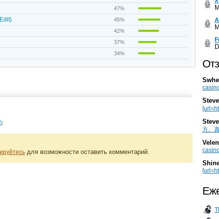
Х
M
47%
Edit)
А
45%
M
42%
F
37%
D
34%
Отз
Swhe
casino
Steve
[url=h
Steve
:
)
方。真棒。
Velen
casino
для возможности оставить комментарий.
ируйтесь
Shin
[url=ht
Еже
T