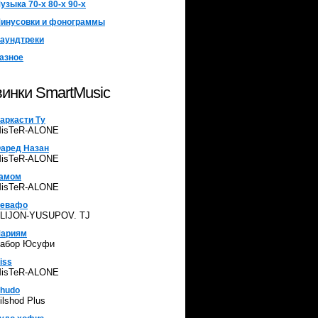
узыка 70-х 80-х 90-х
инусовки и фонограммы
аундтреки
азное
инки SmartMusic
аркасти Ту
isTeR-ALONE
аред Назан
isTeR-ALONE
амом
isTeR-ALONE
евафо
LIJON-YUSUPOV. TJ
ариям
абор Юсуфи
iss
isTeR-ALONE
hudo
ilshod Plus