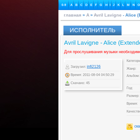
0-9
A
B
C
D
E
F
G
H
I
J
K
L
M
N
O
главная
»
A
»
Avril Lavigne
- Alice 
ИСПОЛНИТЕЛЬ
Avril Lavigne - Alice (Exten
Для прослушивания музыки необходим
Категор
infi2126
Загрузил:
Жанр:
Время: 2011-08-04 04:50:29
Альбом:
Скачано: 45
Год:
Размер:
Время:
Качеств
ск