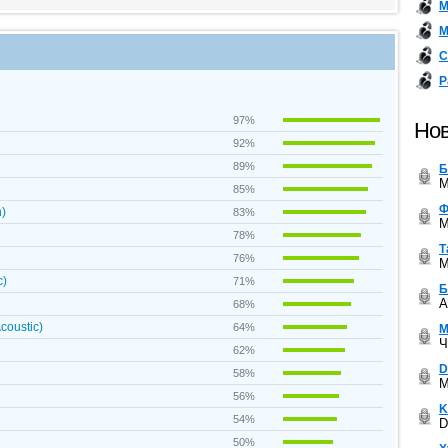
М
М
С
Р
97%
Нов
92%
89%
Б
M
85%
Ф
n)
83%
M
78%
Т
76%
M
c)
71%
Б
A
68%
coustic)
64%
М
Ч
62%
D
58%
M
56%
K
54%
D
50%