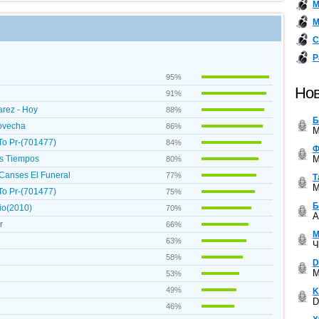
М
М
С
Р
95%
Нов
91%
arez - Hoy
88%
Б
rovecha
86%
M
 To Pr-(701477)
84%
Ф
M
os Tiempos
80%
e Canses El Funeral
77%
Т
M
 To Pr-(701477)
75%
Б
io(2010)
70%
A
r
66%
М
63%
Ч
58%
D
M
53%
49%
K
D
46%