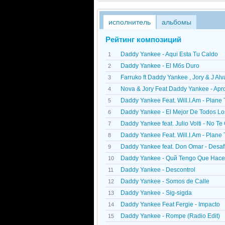
исполнитель
альбомы
Рейтинг композиций
Daddy Yankee - Aqui Esta Tu Caldo
1
Daddy Yankee - El Mбs Duro
2
Farruko ft Daddy Yankee , Jory & J Alv
3
Nova & Jory Feat Daddy Yankee - Ap
4
Daddy Yankee Feat. Will.I.Am - Plane
5
Daddy Yankee - El Mejor De Todos L
6
Daddy Yankee feat. Julio Volti - No T
7
Daddy Yankee Feat. Will.I.Am - Plane
8
Daddy Yankee feat. Don Omar - Desaf
9
Daddy Yankee - Quй Tengo Que Hace
10
Daddy Yankee - Descontrol
11
Daddy Yankee - Somos de Calle
12
Daddy Yankee - Sig-sigda
13
Daddy Yankee Feat Fergie - Impacto
14
Daddy Yankee - Rompe (Radio Edit)
15