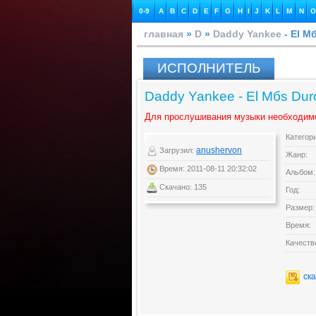
0-9
A
B
C
D
E
F
G
H
I
J
K
L
M
N
O
главная
»
D
»
Daddy Yankee
- El M
ИСПОЛНИТЕЛЬ
Daddy Yankee - El Mбs Dur
Для прослушивания музыки необходим
Категор
anushervon
Загрузил:
Жанр:
Время: 2011-08-11 20:32:02
Альбом:
Скачано: 135
Год:
Размер:
Время:
Качеств
ск