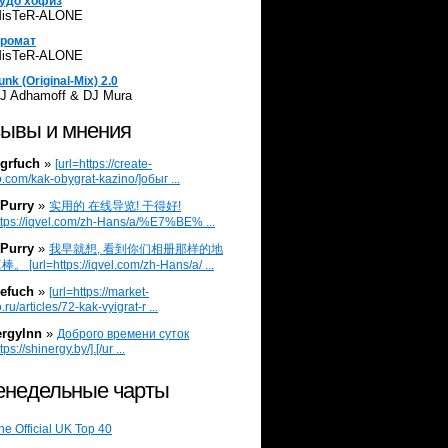
удо хофиз
isTeR-ALONE
ромат
isTeR-ALONE
unk (Original-Mix) 2.0
J Adhamoff & DJ Mura
ывы и мнения
grfuch
»
[url=https://create-
.com/kak-obygrat-kazino/]обыг ...
Purry
»
实用的 在线导览! 干得好!
ttps://iqvel.com/zh-Hans/a/%E7%BE% ...
Purry
»
我早就想, 看到你们相册那样的地
 [url=https://iqvel.com/zh-Hans/a/ ...
efuch
»
[url=https://market-
.ru/articles/72-kak-vyigrat-r ...
ergylnn
»
Доброго времени суток
tps://shinergy.by/].[/ur ...
недельные чарты
he Official UK Top 40