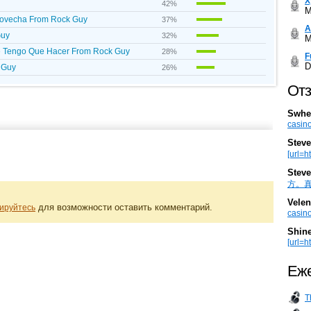
Х
42%
M
provecha From Rock Guy
37%
А
Guy
32%
M
ue Tengo Que Hacer From Rock Guy
28%
F
D
 Guy
26%
Отз
Swhe
casino
Steve
[url=h
Steve
方。真棒。
Velen
для возможности оставить комментарий.
ируйтесь
casino
Shin
[url=ht
Еже
T