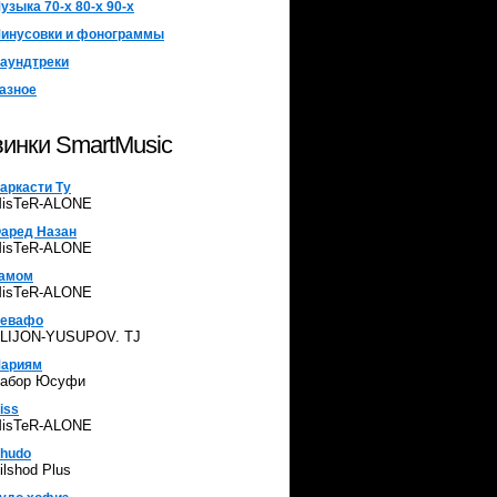
узыка 70-х 80-х 90-х
инусовки и фонограммы
аундтреки
азное
инки SmartMusic
аркасти Ту
isTeR-ALONE
аред Назан
isTeR-ALONE
амом
isTeR-ALONE
евафо
LIJON-YUSUPOV. TJ
ариям
абор Юсуфи
iss
isTeR-ALONE
hudo
ilshod Plus