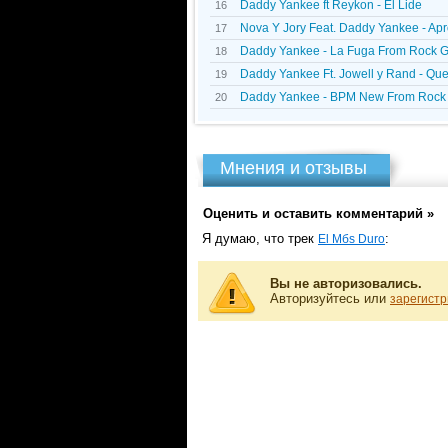
Daddy Yankee ft Reykon - El Lide
16
Nova Y Jory Feat. Daddy Yankee - A
17
Daddy Yankee - La Fuga From Rock 
18
Daddy Yankee Ft. Jowell y Rand - Q
19
Daddy Yankee - BPM New From Rock
20
Мнения и отзывы
Оценить и оставить комментарий »
Я думаю, что трек
:
El Mбs Duro
Вы не авторизовались.
Авторизуйтесь или
зарегистр