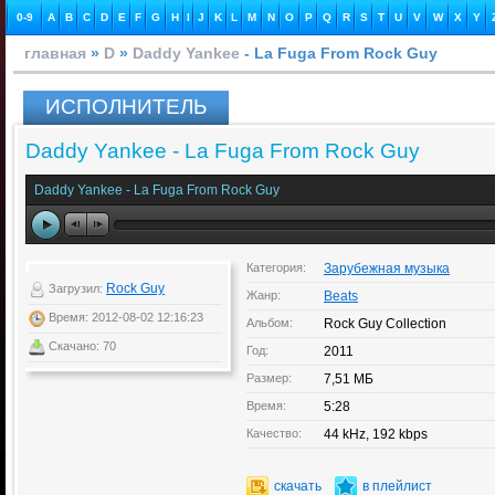
0-9
A
B
C
D
E
F
G
H
I
J
K
L
M
N
O
P
Q
R
S
T
U
V
W
X
Y
главная
»
D
»
Daddy Yankee
- La Fuga From Rock Guy
ИСПОЛНИТЕЛЬ
Daddy Yankee - La Fuga From Rock Guy
Daddy Yankee - La Fuga From Rock Guy
Категория:
Зарубежная музыка
Rock Guy
Загрузил:
Жанр:
Beats
Время: 2012-08-02 12:16:23
Альбом:
Rock Guy Collection
Скачано: 70
Год:
2011
Размер:
7,51 МБ
Время:
5:28
Качество:
44 kHz, 192 kbps
скачать
в плейлист