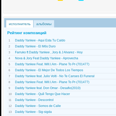
исполнитель
альбомы
Рейтинг композиций
Daddy Yankee - Aqui Esta Tu Caldo
1
Daddy Yankee - El Mбs Duro
2
Farruko ft Daddy Yankee , Jory & J Alvarez - Hoy
3
Nova & Jory Feat Daddy Yankee - Aprovecha
4
Daddy Yankee Feat. Will.I.Am - Plane To Pr-(701477)
5
Daddy Yankee - El Mejor De Todos Los Tiempos
6
Daddy Yankee feat. Julio Volti - No Te Canses El Funeral
7
Daddy Yankee Feat. Will.I.Am - Plane To Pr-(701477)
8
Daddy Yankee feat. Don Omar - Desafio(2010)
9
Daddy Yankee - Quй Tengo Que Hacer
10
Daddy Yankee - Descontrol
11
Daddy Yankee - Somos de Calle
12
Daddy Yankee - Sig-sigda
13