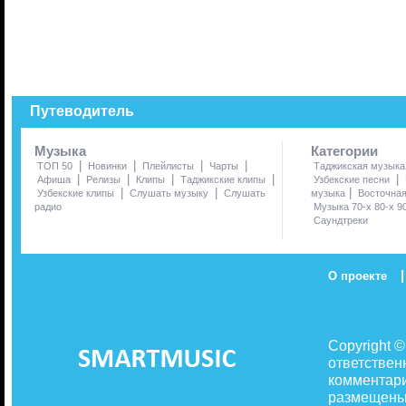
Путеводитель
Музыка
Категории
|
|
|
|
ТОП 50
Новинки
Плейлисты
Чарты
Таджикская музыка
|
|
|
|
|
Афиша
Релизы
Клипы
Таджикские клипы
Узбекские песни
|
|
|
Узбекские клипы
Слушать музыку
Слушать
музыка
Восточна
радио
Музыка 70-х 80-х 9
Саундтреки
|
О проекте
Copyright 
ответствен
комментари
размещены 