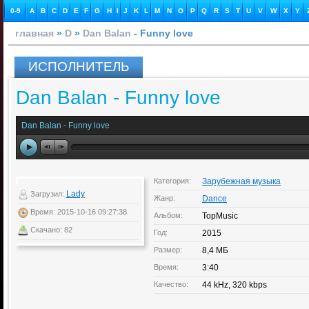
0-9
A
B
C
D
E
F
G
H
I
J
K
L
M
N
O
P
Q
R
S
T
U
V
W
X
Y
главная
»
D
»
Dan Balan
- Funny love
ИСПОЛНИТЕЛЬ
Dan Balan - Funny love
Dan Balan - Funny love
Категория:
Зарубежная музыка
Lady
Загрузил:
Жанр:
Dance
Время: 2015-10-16 09:27:38
Альбом:
TopMusic
Скачано: 82
Год:
2015
Размер:
8,4 МБ
Время:
3:40
Качество:
44 kHz, 320 kbps