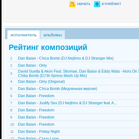
скачать
в плейлист
исполнитель
альбомы
Рейтинг композиций
Dan Balan - Chica Bomb (DJ Nejtrino & DJ Stranger Mix)
1
Dan Balan - Only
2
David Guetta & Akon Feat. Stromae, Dan Balan & Eddy Wata - Alors On
3
Chika Bomb (DJ M-Xpress Mash Up Mix)
Dan Balan - Only (Origenal)
4
Dan Balan - Chica Bomb (Медленная версия)
5
Dan Balan - Freedom
6
Dan Balan - Justify Sex (DJ Nejtrino & DJ Stranger feat. A...
7
Dan Balan - Freedom
8
Dan Balan - Freedom
9
Dan Balan - Freedom
10
Dan Balan - Friday Night
11
Dan Balan - Crazy Loop
12