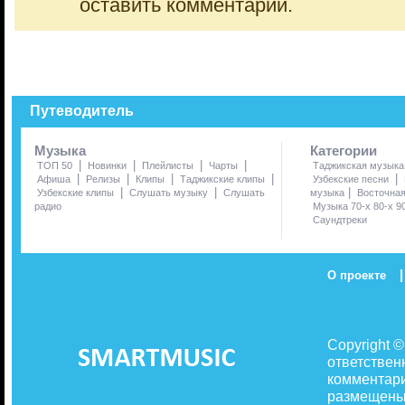
оставить комментарий.
Путеводитель
Музыка
Категории
|
|
|
|
ТОП 50
Новинки
Плейлисты
Чарты
Таджикская музыка
|
|
|
|
|
Афиша
Релизы
Клипы
Таджикские клипы
Узбекские песни
|
|
|
Узбекские клипы
Слушать музыку
Слушать
музыка
Восточна
радио
Музыка 70-х 80-х 9
Саундтреки
|
О проекте
Copyright 
ответствен
комментари
размещены 