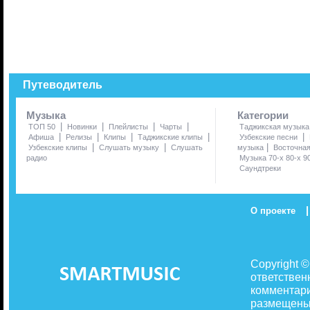
Путеводитель
Музыка
Категории
|
|
|
|
ТОП 50
Новинки
Плейлисты
Чарты
Таджикская музыка
|
|
|
|
|
Афиша
Релизы
Клипы
Таджикские клипы
Узбекские песни
|
|
|
Узбекские клипы
Слушать музыку
Слушать
музыка
Восточна
радио
Музыка 70-х 80-х 9
Саундтреки
|
О проекте
Copyright 
ответствен
комментари
размещены 