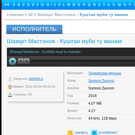
0-9
A
B
C
D
E
F
G
H
I
J
K
L
M
N
O
P
Q
R
S
T
U
V
W
X
Y
главная
»
Ш
»
Шавқат Мастонов
- Куштаи муйи ту манам
ИСПОЛНИТЕЛЬ
Шавқат Мастонов - Куштаи муйи ту манам
Shavқat Mastonov - Kushtai muyi tu manam
Категория:
Таджикская музыка
somon.n
Загрузил:
Жанр:
Somoni Zavroni
Время: 2016-05-05 05:03:51
Альбом:
Somoni Zavroni
Скачано: 20
Год:
2016
Размер:
4,07 МБ
Время:
4:27
Качество:
44 kHz, 128 kbps
скачать
в плейлист