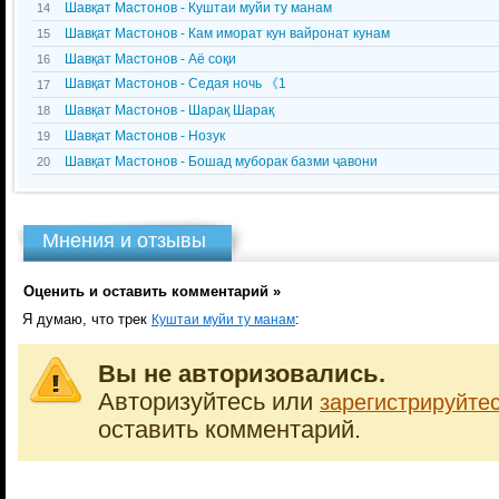
Шавқат Мастонов - Куштаи муйи ту манам
14
Шавқат Мастонов - Кам иморат кун вайронат кунам
15
Шавқат Мастонов - Аё соқи
16
Шавқат Мастонов - Седая ночь 《1
17
Шавқат Мастонов - Шарақ Шарақ
18
Шавқат Мастонов - Нозук
19
Шавқат Мастонов - Бошад муборак базми ҷавони
20
Мнения и отзывы
Оценить и оставить комментарий »
Я думаю, что трек
:
Куштаи муйи ту манам
Вы не авторизовались.
Авторизуйтесь или
зарегистрируйте
оставить комментарий.