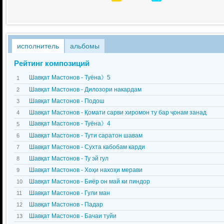
исполнитель
альбомы
Рейтинг композиций
Шавқат Мастонов - Туёна》5
1
Шавқат Мастонов - Дилозори накардам
2
Шавқат Мастонов - Подош
3
Шавқат Мастонов - Қомати сарви хиромон ту бар ҷонам занад
4
Шавқат Мастонов - Туёна》4
5
Шавқат Мастонов - Тути саратон шавам
6
Шавқат Мастонов - Сухта кабобам карди
7
Шавқат Мастонов - Ту эй гул
8
Шавқат Мастонов - Хоҳи нахоҳи мерави
9
Шавқат Мастонов - Биёр он май ки пиндор
10
Шавқат Мастонов - Гули ман
11
Шавқат Мастонов - Падар
12
Шавқат Мастонов - Бачаи туйи
13