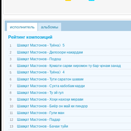
исполнитель
альбомы
Рейтинг композиций
Шавқат Мастонов - Туёна》5
1
Шавқат Мастонов - Дилозори накардам
2
Шавқат Мастонов - Подош
3
Шавқат Мастонов - Қомати сарви хиромон ту бар ҷонам занад
4
Шавқат Мастонов - Туёна》4
5
Шавқат Мастонов - Тути саратон шавам
6
Шавқат Мастонов - Сухта кабобам карди
7
Шавқат Мастонов - Ту эй гул
8
Шавқат Мастонов - Хоҳи нахоҳи мерави
9
Шавқат Мастонов - Биёр он май ки пиндор
10
Шавқат Мастонов - Гули ман
11
Шавқат Мастонов - Падар
12
Шавқат Мастонов - Бачаи туйи
13