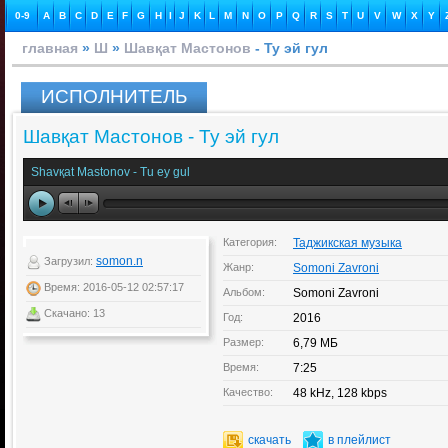
0-9
A
B
C
D
E
F
G
H
I
J
K
L
M
N
O
P
Q
R
S
T
U
V
W
X
Y
главная
»
Ш
»
Шавқат Мастонов
- Ту эй гул
ИСПОЛНИТЕЛЬ
Шавқат Мастонов - Ту эй гул
Shavқat Mastonov - Tu ey gul
Категория:
Таджикская музыка
somon.n
Загрузил:
Жанр:
Somoni Zavroni
Время: 2016-05-12 02:57:17
Альбом:
Somoni Zavroni
Скачано: 13
Год:
2016
Размер:
6,79 МБ
Время:
7:25
Качество:
48 kHz, 128 kbps
скачать
в плейлист