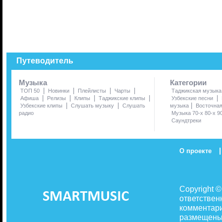
Путеводитель
Музыка
Категории
|
|
|
|
ТОП 50
Новинки
Плейлисты
Чарты
Таджикская музыка
|
|
|
|
|
Афиша
Релизы
Клипы
Таджикские клипы
Узбекские песни
|
|
|
Узбекские клипы
Слушать музыку
Слушать
музыка
Восточна
радио
Музыка 70-х 80-х 9
Саундтреки
|
О проекте
Copyright 
ответствен
комментари
размещены 