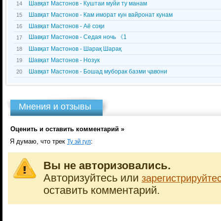
Шавқат Мастонов - Куштаи муйи ту манам
14
Шавқат Мастонов - Кам иморат кун вайронат кунам
15
Шавқат Мастонов - Аё соқи
16
Шавқат Мастонов - Седая ночь 《1
17
Шавқат Мастонов - Шарақ Шарақ
18
Шавқат Мастонов - Нозук
19
Шавқат Мастонов - Бошад муборак базми ҷавони
20
Мнения и отзывы
Оценить и оставить комментарий »
Я думаю, что трек
:
Ту эй гул
Вы не авторизовались.
Авторизуйтесь или
зарегистрируйте
оставить комментарий.