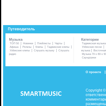
Путеводитель
Музыка
Категории
|
|
|
|
ТОП 50
Новинки
Плейлисты
Чарты
Таджикская музыка
|
|
|
|
|
Афиша
Релизы
Клипы
Таджикские клипы
Узбекские песни
|
|
|
Узбекские клипы
Слушать музыку
Слушать
музыка
Восточна
радио
Музыка 70-х 80-х 9
Саундтреки
|
О проекте
Copyright 
ответствен
комментари
размещены 