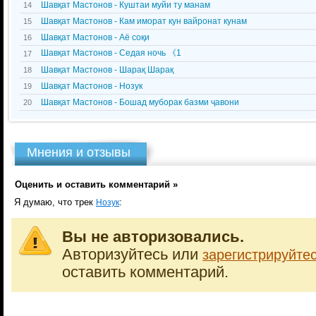
Шавқат Мастонов - Куштаи муйи ту манам
14
Шавқат Мастонов - Кам иморат кун вайронат кунам
15
Шавқат Мастонов - Аё соқи
16
Шавқат Мастонов - Седая ночь 《1
17
Шавқат Мастонов - Шарақ Шарақ
18
Шавқат Мастонов - Нозук
19
Шавқат Мастонов - Бошад муборак базми ҷавони
20
Мнения и отзывы
Оценить и оставить комментарий »
Я думаю, что трек
:
Нозук
Вы не авторизовались.
Авторизуйтесь или
зарегистрируйте
оставить комментарий.