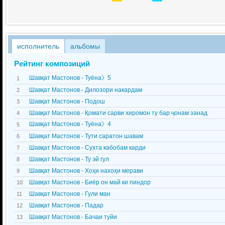
исполнитель
альбомы
Рейтинг композиций
Шавқат Мастонов - Туёна》5
1
Шавқат Мастонов - Дилозори накардам
2
Шавқат Мастонов - Подош
3
Шавқат Мастонов - Қомати сарви хиромон ту бар ҷонам занад
4
Шавқат Мастонов - Туёна》4
5
Шавқат Мастонов - Тути саратон шавам
6
Шавқат Мастонов - Сухта кабобам карди
7
Шавқат Мастонов - Ту эй гул
8
Шавқат Мастонов - Хоҳи нахоҳи мерави
9
Шавқат Мастонов - Биёр он май ки пиндор
10
Шавқат Мастонов - Гули ман
11
Шавқат Мастонов - Падар
12
Шавқат Мастонов - Бачаи туйи
13