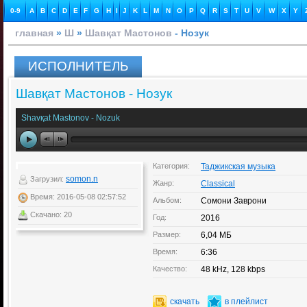
0-9
A
B
C
D
E
F
G
H
I
J
K
L
M
N
O
P
Q
R
S
T
U
V
W
X
Y
главная
»
Ш
»
Шавқат Мастонов
- Нозук
ИСПОЛНИТЕЛЬ
Шавқат Мастонов - Нозук
Shavқat Mastonov - Nozuk
Категория:
Таджикская музыка
somon.n
Загрузил:
Жанр:
Classical
Время: 2016-05-08 02:57:52
Альбом:
Сомони Заврони
Скачано: 20
Год:
2016
Размер:
6,04 МБ
Время:
6:36
Качество:
48 kHz, 128 kbps
скачать
в плейлист